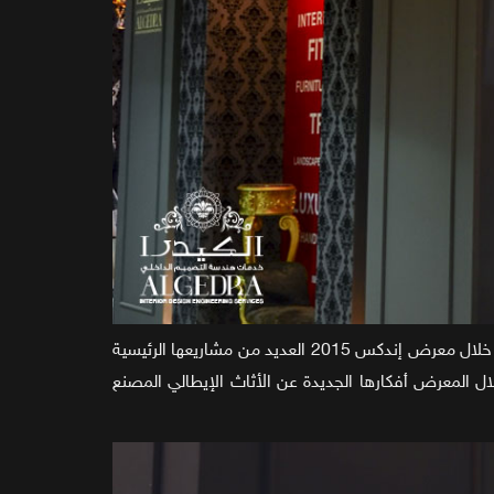
قدمت الكيدرا العديد من تصاميم الديكور الداخلي المبتكرة سواء الكلاسيكية منها والمعاصرة، وعرضت على جمهور الزوار في جناحها خلال معرض إندكس 2015 العديد من مشاريعها الرئيسية
ال المعرض أفكارها الجديدة عن الأثاث الإيطالي المصنع