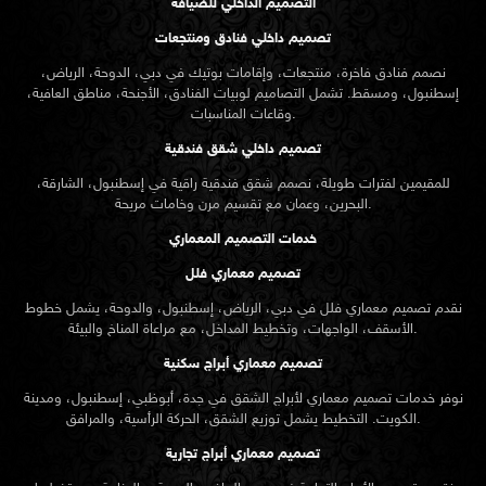
التصميم الداخلي للضيافة
تصميم داخلي فنادق ومنتجعات
نصمم فنادق فاخرة، منتجعات، وإقامات بوتيك في دبي، الدوحة، الرياض،
إسطنبول، ومسقط. تشمل التصاميم لوبيات الفنادق، الأجنحة، مناطق العافية،
وقاعات المناسبات.
تصميم داخلي شقق فندقية
للمقيمين لفترات طويلة، نصمم شقق فندقية راقية في إسطنبول، الشارقة،
البحرين، وعمان مع تقسيم مرن وخامات مريحة.
خدمات التصميم المعماري
تصميم معماري فلل
نقدم
تصميم معماري
فلل في دبي، الرياض، إسطنبول، والدوحة، يشمل خطوط
الأسقف، الواجهات، وتخطيط المداخل، مع مراعاة المناخ والبيئة.
تصميم معماري أبراج سكنية
نوفر خدمات تصميم معماري لأبراج الشقق في جدة، أبوظبي، إسطنبول، ومدينة
الكويت. التخطيط يشمل توزيع الشقق، الحركة الرأسية، والمرافق.
تصميم معماري أبراج تجارية