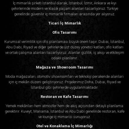
İç mimarlık şirketi İstanbul olarak, İstanbul, İzmir, Ankara ve kıyı
şehirlerinde modern ve klasik yaşam alanları tasarlıyoruz. Türkiye
genelinde güvenilir iç mimarlık firmaları arasında yer alıyoruz.
Ticari İç Mimarlık
Ofis Tasarımı
Kurumsal verimlilik için ofis planlaması büyük önem taşır. Dubai, İstanbul,
Abu Dabi, Riyad ve diğer şehirlerde üst düzey yönetici katları, ofis katları
ve ortak çalışma alanları tasarlıyoruz. Alanlar gizlilik, iş akışı ve etkileşim
odaklı planlanır.
Mağaza ve Showroom Tasarımı
Moda mağazaları, otomotiv showroom’ları ve teknoloji perakende alanları
için iç mekân düzeni geliştiriyoruz. Projelerimiz Doha, Dubai, Riyad ve
İstanbul gibi şehirlerde uygulanmaktadır.
Restoran ve Kafe Tasarımı
Yemek mekânları hem atmosfer hem de akış açısından detaylı planlama
gerektirir. Kuveyt, Manama, İstanbul ve Abu Dabi genelinde restoran, kafe
ve lounge iç mimarisi sunuyoruz.
Otel ve Konaklama İç Mimarlığı