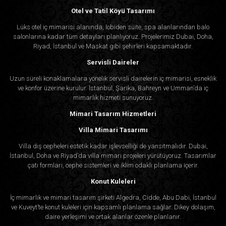
Otel ve Tatil Köyü Tasarımı
Lüks otel iç mimarisi alanında, lobiden süite, spa alanlarından balo
salonlarına kadar tüm detayları planlıyoruz. Projelerimiz Dubai, Doha,
Riyad, İstanbul ve Maskat gibi şehirleri kapsamaktadır.
Servisli Daireler
Uzun süreli konaklamalara yönelik servisli dairelerin iç mimarisi, esneklik
ve konfor üzerine kurulur. İstanbul, Şarika, Bahreyn ve Umman’da iç
mimarlık hizmeti sunuyoruz.
Mimari Tasarım Hizmetleri
Villa Mimari Tasarımı
Villa dış cepheleri estetik kadar işlevselliği de yansıtmalıdır. Dubai,
İstanbul, Doha ve Riyad’da villa mimari projeleri yürütüyoruz. Tasarımlar
çatı formları, cephe sistemleri ve iklim odaklı planlama içerir.
Konut Kuleleri
İç mimarlık ve mimari tasarım şirketi Algedra, Cidde, Abu Dabi, İstanbul
ve Kuveyt’te konut kuleleri için kapsamlı planlama sağlar. Dikey dolaşım,
daire yerleşimi ve ortak alanlar özenle planlanır.