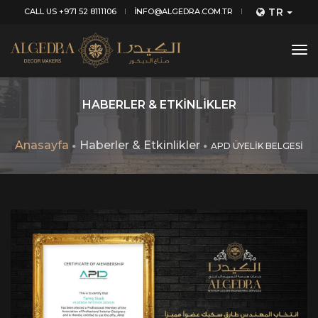
TR
CALL US +971 52 8111106
INFO@ALGEDRA.COM.TR
tog
nav
HABERLER & ETKINLIKLER
Anasayfa
Haberler & Etkinlikler
APD ÜYELİK BELGESİ