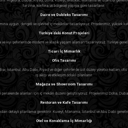
ektirir. Algedra, Dubai, Riyad, Doha, Kuveyt, Maskat, Manama ve İstanbul genel
tarzına, konfora ve bölgesel yapıya göre tasarlanır.
Daire ve Dubleks Tasarımı
mına uygun, dengeli ve işlevsel iç mekânlar tasarlıyoruz. Projelerimiz, yüksek kat
Türkiye'deki Konut Projeleri
ra ve kıyı şehirlerinde modern ve klasik yaşam alanları tasarlıyoruz. Türkiye genel
Ticari İç Mimarlık
Ofis Tasarımı
i, İstanbul, Abu Dabi, Riyad ve diğer şehirlerde üst düzey yönetici katları, ofis k
iş akışı ve etkileşim odaklı planlanır.
Mağaza ve Showroom Tasarımı
 perakende alanları için iç mekân düzeni geliştiriyoruz. Projelerimiz Doha, Duba
Restoran ve Kafe Tasarımı
an detaylı planlama gerektirir. Kuveyt, Manama, İstanbul ve Abu Dabi genelind
Otel ve Konaklama İç Mimarlığı