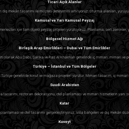
Ticari Açık Alanlar
çin dış mekân tasarımı ile müşteri deneyimini artırıyoruz. Oturma alanları, yürüyü
Kamusal ve Yarı Kamusal Peyzaj
k merkezleri için tam ölçekli peyzaj projeleri yürütüyoruz. Planlama; sert zeminler
Bölgesel Hizmet Ağı
Birleşik Arap Emirlikleri – Dubai ve Tüm Emirlikler
eti olarak Abu Dabi, Şarika ve Ras Al Khaimah genelinde iç mimari, mimari ve p
Türkiye – İstanbul ve Tüm Bölgeler
k Türkiye genelinde konut ve mağaza projeleri yürütür. Mimari tasarım, iç mimari
Suudi Arabistan
 tasarımı, restoran dekorasyonu, otel planlaması ve mimari hizmetlerin yanı sı
Katar
lanlaması ve otel tasarımı gerçekleştiriyoruz. Villa bahçeleri ve dış mekân d
Kuveyt