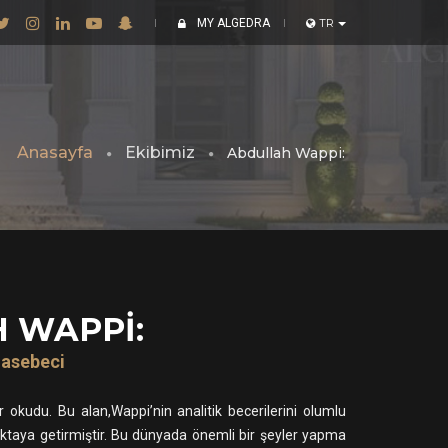
MY ALGEDRA
TR
Anasayfa
Ekibimiz
Abdullah Wappi:
 WAPPI:
asebeci
r okudu. Bu alan,Wappi’nin analitik becerilerini olumlu
noktaya getirmiştir. Bu dünyada önemli bir şeyler yapma