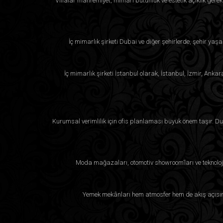
Villalar mahremiyet, mimari bütünlük ve estetik açıklık ger
İç mimarlık şirketi Dubai ve diğer şehirlerde, şehir yaşa
İç mimarlık şirketi İstanbul olarak, İstanbul, İzmir, Anka
Kurumsal verimlilik için ofis planlaması büyük önem taşır. Duba
Moda mağazaları, otomotiv showroom’ları ve teknoloji
Yemek mekânları hem atmosfer hem de akış açısınd