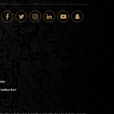
rımı
rinden biri