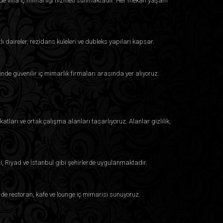
inde villa iç mimarlığı hizmeti sunmaktadır. Her mekân yaşam
lı daireler, rezidans kuleleri ve dubleks yapıları kapsar.
inde güvenilir iç mimarlık firmaları arasında yer alıyoruz.
atları ve ortak çalışma alanları tasarlıyoruz. Alanlar gizlilik,
i, Riyad ve İstanbul gibi şehirlerde uygulanmaktadır.
e restoran, kafe ve lounge iç mimarisi sunuyoruz.