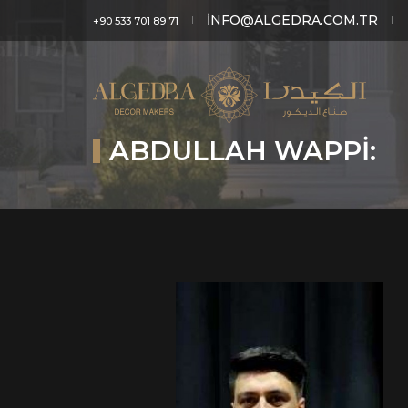
INFO@ALGEDRA.COM.TR
+90 533 701 89 71
ABDULLAH WAPPI: