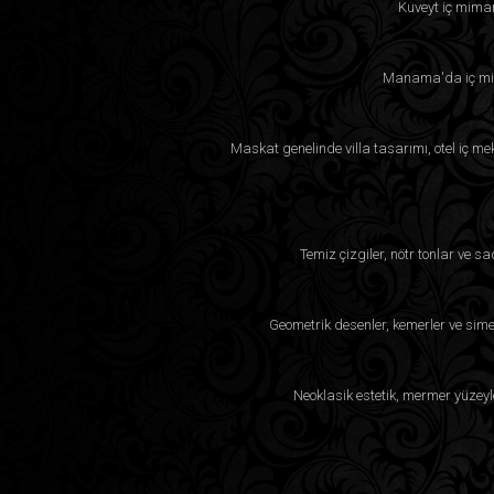
Kuveyt iç mimar
Manama'da iç mima
Maskat genelinde villa tasarımı, otel iç m
Temiz çizgiler, nötr tonlar ve 
Geometrik desenler, kemerler ve simet
Neoklasik estetik, mermer yüzeyler