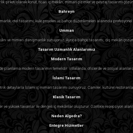
lık şirketi olarak konut, ticari iç mekân, mimari çizimler ve peyzaj tasarımı çözü
Bahreyn
rlık, otel tasarımı, kule projeleri ve bahçe düzenlemeleri alanında profesyonel 
Umman
ekânı ve mimari danışmanlık sunuyoruz. Ayrıca bahçe tasarımı, dış mekân çözüml
Tasarım Uzmanlık Alanlarımız
Modern Tasarım
sade planlama modern tasarımın temelidir. Villalarda, ofislerde ve sosyal alan
İslami Tasarım
rik detaylarla İslami iç mimari tasarımı sunuyoruz. Camiler, kültürel restoranlar
Klasik Tasarım
 ve yüksek tavanlar ile dengeli iç mekânlar oluşturur. Özellikle resepsiyon alanlar
Neden Algedra?
Entegre Hizmetler