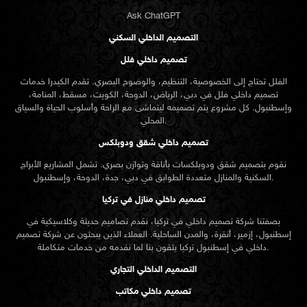
Ask ChatGPT
التصميم الداخلي السكني
تصميم داخلي فلل
الفلل تحتاج إلى الخصوصية، التنظيم، والوضوح البصري. تقدم الكيدرا خدمات
تصميم داخلي فلل في دبي، الرياض، الدوحة، الكويت، مسقط، المنامة،
وإسطنبول. كل مشروع يتم تصميمه ليتماشى مع الراحة وأسلوب الحياة والسياق
المحلي.
تصميم داخلي شقق ودوبلكس
نقوم بتصميم شقق ودوبلكسات بأناقة وتوازن بصري. تشمل المشاريع الأبراج
السكنية والمنازل متعددة الطوابق في دبي، جدة، الدوحة، وإسطنبول.
تصميم داخلي منازل في تركيا
بصفتنا شركة تصميم داخلي في تركيا، نقدم تصاميم حديثة وكلاسيكية في
إسطنبول، إزمير، أنقرة، والمدن الساحلية. العملاء الذين يبحثون عن
شركة تصميم
تركيا يثقون بنا لما نقدمه من خدمات متكاملة.
داخلي في إسطنبول
التصميم الداخلي التجاري
تصميم داخلي مكاتب