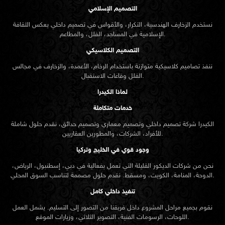
التصميم الإسلامي
نستخدم الزخارف الهندسية، التكرار، والأقواس في تصميم داخلي يعكس الثقافة
الإسلامية في المساجد، الفلل، والمطاعم.
التصميم الكلاسيكي
ننفذ تصاميم كلاسيكية متوازنة باستخدام الرخام، الأعمدة، والزخارف في مجالس
الفلل وقاعات الاستقبال.
لماذا الكيدرا
خدمات متكاملة
الكيدرا شركة تصميم داخلي وتصميم معماري وتصميم حدائق، نقدم حلول شاملة
للأفراد، الشركات، والمطورين العقاريين.
وجود قوي في الخليج وتركيا
نحن من شركات الديكور القليلة التي تعمل بفعالية في دبي، إسطنبول، الرياض،
الدوحة، المنامة، الكويت، ومسقط. نقدم حلول مصممة لتناسب السوق المحلي.
تنفيذ داخلي كامل
نقوم بجميع مراحل المشروع داخل فريقنا من التصور إلى التسليم. يشمل العمل
اللوحات، الرسومات الفنية، التصوير الثلاثي، وزيارات الموقع.