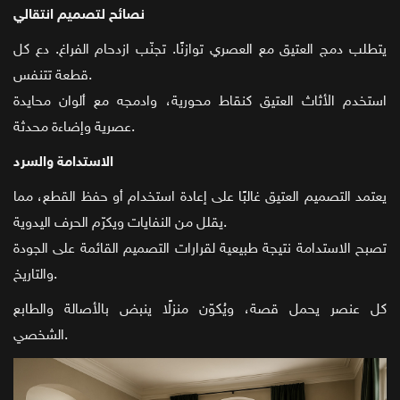
نصائح لتصميم انتقالي
يتطلب دمج العتيق مع العصري توازنًا. تجنّب ازدحام الفراغ. دع كل
قطعة تتنفس.
استخدم الأثاث العتيق كنقاط محورية، وادمجه مع ألوان محايدة
عصرية وإضاءة محدثة.
الاستدامة والسرد
يعتمد التصميم العتيق غالبًا على إعادة استخدام أو حفظ القطع، مما
يقلل من النفايات ويكرّم الحرف اليدوية.
تصبح الاستدامة نتيجة طبيعية لقرارات التصميم القائمة على الجودة
والتاريخ.
كل عنصر يحمل قصة، ويُكوّن منزلًا ينبض بالأصالة والطابع
الشخصي.