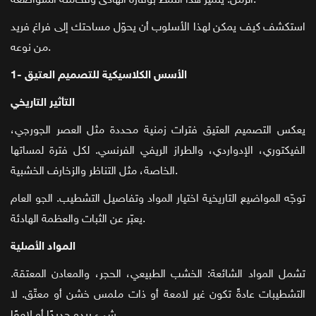
الزمن. يتميز هذا النمط بوقاره الهادئ وفخامته المتواضعة.
استكشف كيف يمكن لهذا الأسلوب أن يحوّل مساحتك إلى فراغ فريد
من نوعه.
1- الأسس الكلاسيكية للتصميم العتيق
التأثير التاريخي
يعكس التصميم العتيق فترات زمنية محددة مثل العصر الجورجي،
الفيكتوري، الإدواردي، والطراز الريفي الفرنسي. لكل فترة لمساتها
الخاصة، مثل التناظر والزخارف الخشبية.
توجّه المواضيع التاريخية اختيار المواد وتفاصيل التشطيب. الجو العام
يعبّر عن الثبات والعظمة الهادئة.
المواد الأصلية
تشمل المواد الشائعة: الخشب الطبيعي، الحجر، والمعادن المعتقة.
التشطيبات عادةً تكون غير لامعة أو ذات ملمس خشن أو معتّق. لا
شيء يبدو جديدًا أو لامعًا.