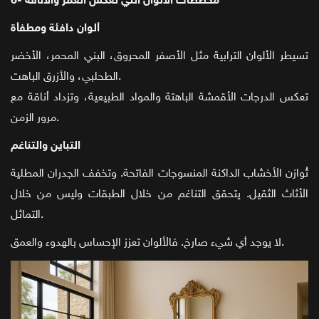
6- مخططات الألوان التي تعكس العمر والأناقة
ألوان دافئة ومطفأة
تسيطر الألوان الترابية مثل الأصفر المحروق، البني المحمر، الأخضر
الطحلبي، والأزرق الباهت.
تعكس الدرجات الأقمشة الباهتة والمواد الطبيعية، وتزداد أناقة مع
مرور الزمن.
التباين والتناغم
تُوازن الأخشاب الداكنة المنسوجات الفاتحة. وتخفف الجدران المطلية
الأثاث الثقيل. يتحقق التناغم من خلال الطبقات وليس من خلال
التماثل.
لا يوجد أي شيء صارخ. فالألوان تعزز الإحساس بالهدوء والعمق.