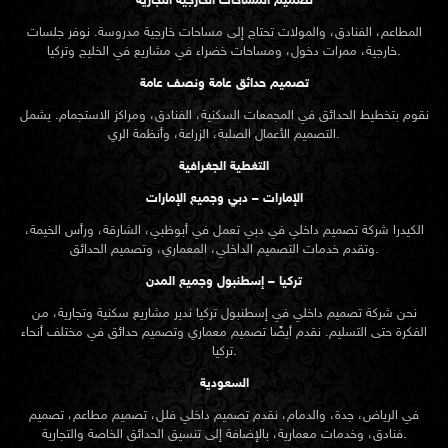
تصميم المساحات الخارجية التجارية
المطاعم، الفنادق، والمولات تحتاج إلى مساحات خارجية مدروسة. نوفر جلسات
خارجية، ممرات دخول، ومساحات خضراء في مشاريع في الخليج وتركيا.
تصميم حدائق عامة ونصف عامة
نقوم بتخطيط الحدائق في المجمعات السكنية، الفنادق، ومراكز الاستجمام. يشمل
التصميم الأعمال الصلبة، الزراعة، وأنظمة الري.
التغطية الجغرافية
الإمارات – دبي وجميع الإمارات
الكيدرا شركة تصميم داخلي في دبي تعمل في أبوظبي، الشارقة، ورأس الخيمة،
وتقدم خدمات التصميم الداخلي، المعماري، وتصميم الحدائق.
تركيا – إسطنبول وجميع المدن
نحن شركة تصميم داخلي في إسطنبول تركيا ندير مشاريع سكنية وتجارية، من
الفكرة حتى التسليم. نقدم أيضًا تصميم معماري وتصميم حدائق في مختلف أنحاء
تركيا.
السعودية
في الرياض، جدة، والدمام، نقدم تصميم داخلي فلل، تصميم مطاعم، تصميم
فنادق، وخدمات معمارية، بالإضافة إلى تنسيق الحدائق الخاصة والتجارية.