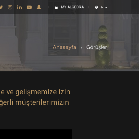
MY ALGEDRA
TR
Anasayfa
Görüşler
e ve gelişmemize izin
eğerli müşterilerimizin