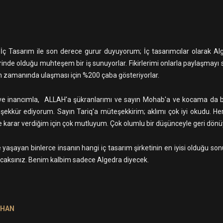
İç Tasarım ile son derece gurur duyuyorum; İç tasarımcılar olarak A
rinde olduğu muhteşem bir iş sunuyorlar. Fikirlerimi onlarla paylaşma
n zamanında ulaşması için %200 çaba gösteriyorlar.
e inancımla, ALLAH'a şükranlarımı ve sayın Mohab'a ve kocama da be
eşekkür ediyorum. Sayın Tariq'a müteşekkirim; aklımı çok iyi okudu. Her
karar verdiğim için çok mutluyum. Çok olumlu bir düşünceyle geri dön
 yaşayan binlerce insanın hangi iç tasarım şirketinin en iyisi olduğu so
şacaksınız. Benim kalbim sadece Algedra diyecek.
KHAN