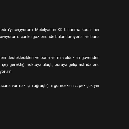
lgedra'yı seçiyorum. Mobilyadan 3D tasarıma kadar her
yı seviyorum, çünkü göz önünde bulunduruyorlar ve bana
ni destekledikleri ve bana vermiş oldukları güvenden
 şey gerektiği noktaya ulaştı, buraya gelip aslında onu
üyorum.
nucuna varmak için uğraştığını göreceksiniz, pek çok yer