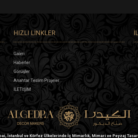
HIZLI LINKLER
İ
Galeri
Haberler
Görüşler
Anahtar Teslim Projeler
İLETİŞİM
ai, İstanbul ve Körfez Ülkelerinde İç Mimarlık, Mimari ve Peyzaj Tasa