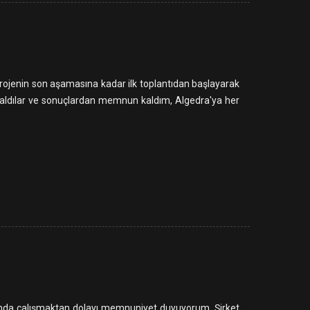
rojenin son aşamasına kadar ilk toplantıdan başlayarak
le aldılar ve sonuçlardan memnun kaldım, Algedra'ya her
rımında çalışmaktan dolayı memnuniyet duyuyorum. Şirket