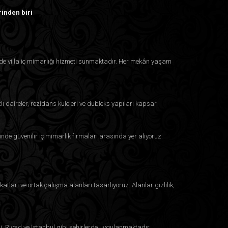
rinden biri
inde villa iç mimarlığı hizmeti sunmaktadır. Her mekân yaşam
lı daireler, rezidans kuleleri ve dubleks yapıları kapsar.
inde güvenilir iç mimarlık firmaları arasında yer alıyoruz.
atları ve ortak çalışma alanları tasarlıyoruz. Alanlar gizlilik,
i, Riyad ve İstanbul gibi şehirlerde uygulanmaktadır.