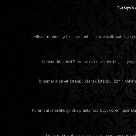
Türkiye’de
Villalar mahremiyet, mimari bütünlük ve estetik açıklık ger
İç mimarlık şirketi Dubai ve diğer şehirlerde, şehir yaşa
İç mimarlık şirketi İstanbul olarak, İstanbul, İzmir, Anka
Kurumsal verimlilik için ofis planlaması büyük önem taşır. Duba
Moda mağazaları, otomotiv showroom’ları ve teknoloji