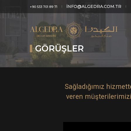
INFO@ALGEDRA.COM.TR
+90 533 701 89 71
GÖRÜŞLER
Sağladığımız hizmett
veren müşterilerimizin