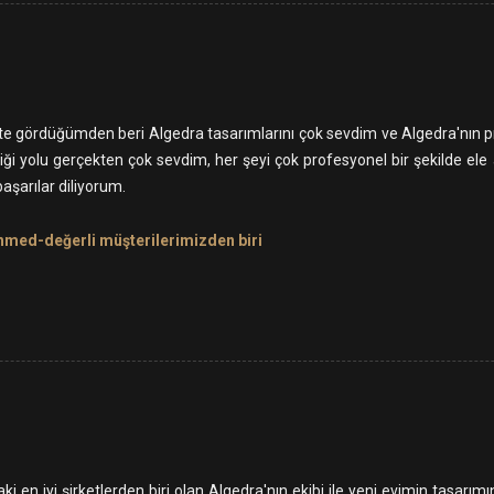
te gördüğümden beri Algedra tasarımlarını çok sevdim ve Algedra'nın p
tiği yolu gerçekten çok sevdim, her şeyi çok profesyonel bir şekilde e
şarılar diliyorum.
hmed-değerli müşterilerimizden biri
ki en iyi şirketlerden biri olan Algedra'nın ekibi ile yeni evimin tasa