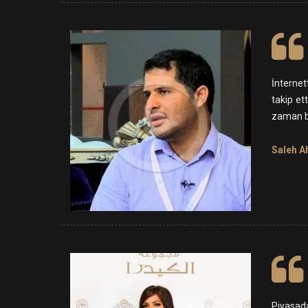
İnternet
takip et
zaman ba
Saleh A
Piyasada