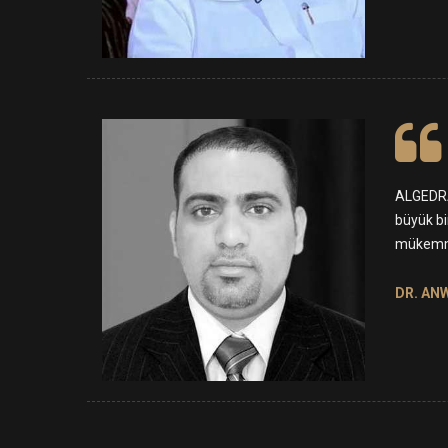
ALGEDRA
büyük bi
mükemmel 
DR. ANW