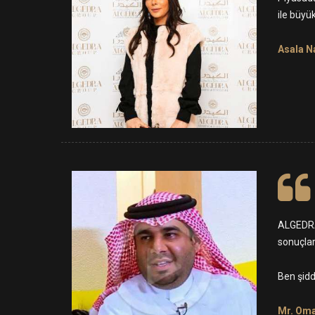
ile büyü
Asala N
ALGEDRA 
sonuçlar
Ben şidd
Mr. Omar