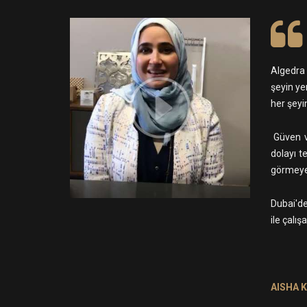
Algedra 
şeyin ye
her şeyi
Güven v
dolayı t
görmeye 
Dubai'de
ile çalı
AISHA 