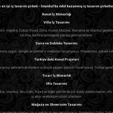
 en iyi iç tasarım şirketi - İstanbul’da ödül kazanmış iç tasarım şirketle
Konut İç Mimarlığı
Villa İç Tasarımı
ektirir. Algedra, Dubai, Riyad, Doha, Kuveyt, Maskat, Manama ve İstanbul genel
tarzına, konfora ve bölgesel yapıya göre tasarlanır.
Daire ve Dubleks Tasarımı
mına uygun, dengeli ve işlevsel iç mekânlar tasarlıyoruz. Projelerimiz, yüksek kat
Türkiye'deki Konut Projeleri
ra ve kıyı şehirlerinde modern ve klasik yaşam alanları tasarlıyoruz. Türkiye genel
Ticari İç Mimarlık
Ofis Tasarımı
i, İstanbul, Abu Dabi, Riyad ve diğer şehirlerde üst düzey yönetici katları, ofis k
iş akışı ve etkileşim odaklı planlanır.
Mağaza ve Showroom Tasarımı
 perakende alanları için iç mekân düzeni geliştiriyoruz. Projelerimiz Doha, Duba