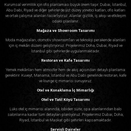
Kurumsal verimlilik için ofis planlaması büyük önem taşır. Dubai, İstanbul,
Abu Dabi, Riyad ve diğer şehirlerde üst düzey yönetici katları, ofis katları
ve ortak çalışma alanları tasarlıyoruz. Alanlar gizlilik, iş akışı ve etkileşim
odaklı planlanır.
Mağaza ve Showroom Tasarımı
Moda mağazaları, otomotiv showroom’ları ve teknoloji perakende alanları
için iç mekân düzeni geliştiriyoruz. Projelerimiz Doha, Dubai, Riyad ve
İstanbul gibi şehirlerde uygulanmaktadır.
Restoran ve Kafe Tasarımı
Yemek mekânları hem atmosfer hem de akış açısından detaylı planlama
gerektirir. Kuveyt, Manama, İstanbul ve Abu Dabi genelinde restoran, kafe
ve lounge iç mimarisi sunuyoruz.
Otel ve Konaklama İç Mimarlığı
Otel ve Tatil Köyü Tasarımı
Lüks otel iç mimarisi alanında, lobiden süite, spa alanlarından balo
salonlarına kadar tüm detayları planlıyoruz. Projelerimiz Dubai, Doha,
Riyad, İstanbul ve Maskat gibi şehirleri kapsamaktadır.
Servisli Daireler