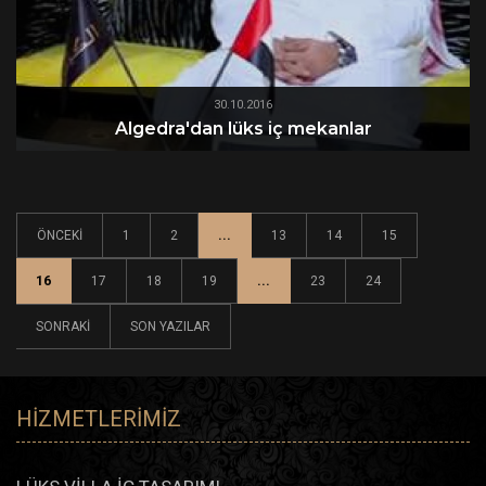
30.10.2016
Algedra'dan lüks iç mekanlar
ÖNCEKI
1
2
...
13
14
15
16
17
18
19
...
23
24
SONRAKI
SON YAZILAR
HIZMETLERIMIZ