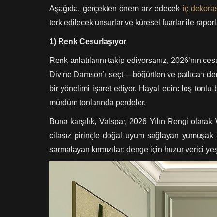
Aşağıda, gerçekten önem arz edecek
iç dekora
terk edilecek unsurlar ve küresel fuarlar ile rapo
1) Renk Cesurlaşıyor
Renk anlatılarını takip ediyorsanız, 2026’nın ce
Divine Damson’ı seçti—böğürtlen ve patlıcan derin
bir yönelimi işaret ediyor. Hayal edin: loş tonlu
mürdüm tonlarında perdeler.
Buna karşılık, Valspar, 2026 Yılın Rengi olarak 
cilasız pirinçle doğal uyum sağlayan yumuşak bi
sarmalayan kırmızılar; denge için huzur verici yeşi