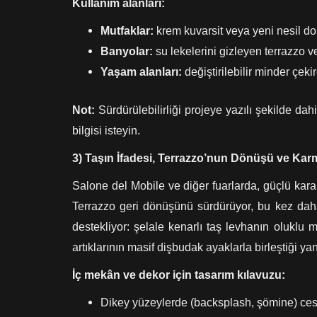
Kullanım alanları:
Mutfaklar:
krem kuvarsit veya yeni nesil do
Banyolar:
su lekelerini gizleyen terrazzo ve
Yaşam alanları:
değiştirilebilir minder çek
Not:
Sürdürülebilirliği projeye yazılı şekilde dah
bilgisi isteyin.
3) Taşın İfadesi, Terrazzo’nun Dönüşü ve Kar
Salone del Mobile ve diğer fuarlarda, güçlü kar
Terrazzo geri dönüşünü sürdürüyor, bu kez daha
destekliyor: şelale kenarlı taş levhanın oluklu 
artıklarının masif dişbudak ayaklarla birleştiği ya
İç mekân ve dekor için tasarım kılavuzu:
Dikey yüzeylerde (backsplash, şömine) ces