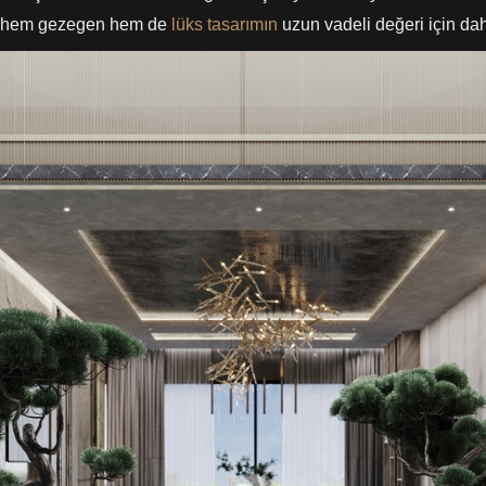
or—hem gezegen hem de
lüks tasarımın
uzun vadeli değeri için dah