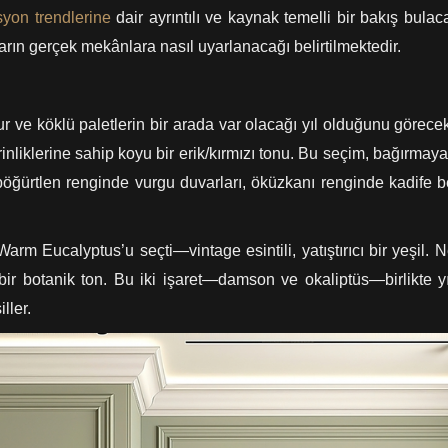
syon trendlerine
dair ayrıntılı ve kaynak temelli bir bakış bula
rların gerçek mekânlara nasıl uyarlanacağı belirtilmektedir.
sur ve köklü paletlerin bir arada var olacağı yıl olduğunu göre
liklerine sahip koyu bir erik/kırmızı tonu. Bu seçim, bağırmaya
 böğürtlen renginde vurgu duvarları, öküzkanı renginde kadife be
Warm Eucalyptus’u seçti—vintage esintili, yatıştırıcı bir yeşi
r botanik ton. Bu iki işaret—damson ve okaliptüs—birlikte yılın
ller.