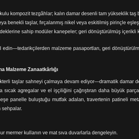
kulu kompozit tezgâhlar; kalın damar desenli tam yükseklik taş
ya benekli taşlar, fırçalanmış nikel veya eskitilmiş pirinçle eşleşt
irdeklerine sahip modüler kanepeler; geri dönüştürülmüş içerikli 
il edin—tedarikçilerden malzeme pasaportları, geri dönüştürülmüş
ma Malzeme Zanaatkârlığı
akterli taşlar sahneyi çalmaya devam ediyor—dramatik damar de
 sıcak agregalar ve el işçiliğini çağrıştıran daha büyük parç
meşe panelle buluştuğu mutfak adaları, travertenin patineli meta
n sehpalar.
ur mermer kullanın ve mat sıva duvarlarla dengeleyin.