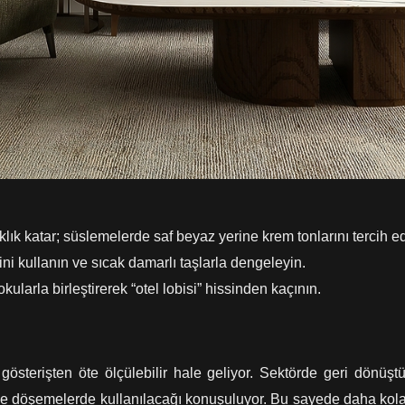
k katar; süslemelerde saf beyaz yerine krem tonlarını tercih ed
ni kullanın ve sıcak damarlı taşlarla dengeleyin.
ularla birleştirerek “otel lobisi” hissinden kaçının.
 gösterişten öte ölçülebilir hale geliyor. Sektörde geri dönüşt
ne döşemelerde kullanılacağı konuşuluyor. Bu sayede daha kolay t