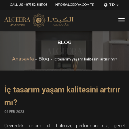
TR
CALL US +971 52 8111106
INFO@ALGEDRA.COM.TR
tog
nav
BLOG
Anasayfa
Blog
İç tasarım yaşam kalitesini artırır mı?
İç tasarım yaşam kalitesini artırır
mı?
06 FEB 2023
Çevredeki ortam ruh halimizi, performansımızı, genel