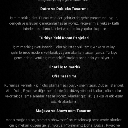
Daire ve Dubleks Tasarımı
İç mimarlık şirketi Dubai ve diğer şehirlerde, şehir yaşamına uygun,
dengeli ve işlevsel iç mekânlar tasarlıyoruz. Projelerimiz, yüksek katlı
daireler, rezidans kuleleri ve dubleks yapıları kapsar.
Türkiye'deki Konut Projeleri
İç mimarlık şirketi İstanbul olarak, İstanbul, İzmir, Ankara ve kıyı
şehirlerinde modern ve klasik yaşam alanları tasarlıyoruz. Türkiye
genelinde güvenilir iç mimarlık firmaları arasında yer alıyoruz.
Ticari İç Mimarlık
Ofis Tasarımı
Kurumsal verimlilik için ofis planlaması büyük önem taşır. Dubai, İstanbul,
Abu Dabi, Riyad ve diğer şehirlerde üst düzey yönetici katları, ofis katları
ve ortak çalışma alanları tasarlıyoruz. Alanlar gizlilik, iş akışı ve etkileşim
odaklı planlanır.
Mağaza ve Showroom Tasarımı
Moda mağazaları, otomotiv showroom’ları ve teknoloji perakende alanları
için iç mekân düzeni geliştiriyoruz. Projelerimiz Doha, Dubai, Riyad ve