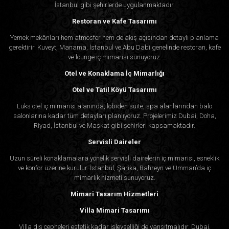
İstanbul gibi şehirlerde uygulanmaktadır.
Restoran ve Kafe Tasarımı
Yemek mekânları hem atmosfer hem de akış açısından detaylı planlama
gerektirir. Kuveyt, Manama, İstanbul ve Abu Dabi genelinde restoran, kafe
ve lounge iç mimarisi sunuyoruz.
Otel ve Konaklama İç Mimarlığı
Otel ve Tatil Köyü Tasarımı
Lüks otel iç mimarisi alanında, lobiden süite, spa alanlarından balo
salonlarına kadar tüm detayları planlıyoruz. Projelerimiz Dubai, Doha,
Riyad, İstanbul ve Maskat gibi şehirleri kapsamaktadır.
Servisli Daireler
Uzun süreli konaklamalara yönelik servisli dairelerin iç mimarisi, esneklik
ve konfor üzerine kurulur. İstanbul, Şarika, Bahreyn ve Umman’da iç
mimarlık hizmeti sunuyoruz.
Mimari Tasarım Hizmetleri
Villa Mimari Tasarımı
Villa dış cepheleri estetik kadar işlevselliği de yansıtmalıdır. Dubai,