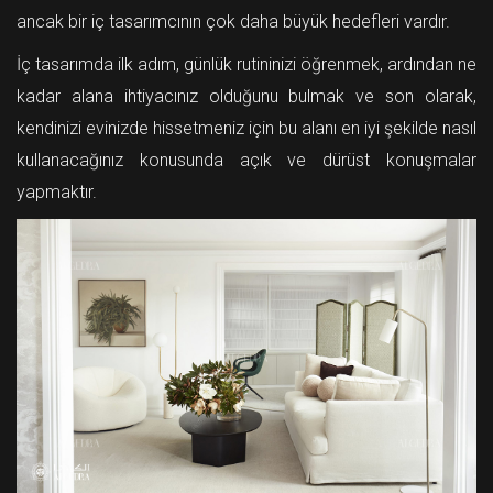
ancak bir iç tasarımcının çok daha büyük hedefleri vardır.
İç tasarımda ilk adım, günlük rutininizi öğrenmek, ardından ne
kadar alana ihtiyacınız olduğunu bulmak ve son olarak,
kendinizi evinizde hissetmeniz için bu alanı en iyi şekilde nasıl
kullanacağınız konusunda açık ve dürüst konuşmalar
yapmaktır.