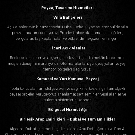
Peyzaj Tasarımı Hizmetleri
Villa Bahçeleri
Açık alanlar evin bir uzantısıdır. Dubai, Doha, Riyad ve İstanbul’da villa
peyzaj tasarımı sunuyoruz. Projeler bahçe planlaması, su öğeleri,
pergolalar, taş kaplamalar ve bitkilendirme çözümlerini içerir.
Ticari Açık Alanlar
Restoranlar, oteller ve alışveriş merkezleri için dış mekân tasarımı ile
müşteri deneyimini artırıyoruz. Oturma alanları, yürüyüş yolları ve yeşil
tampon bölgeleri sağlıyoruz.
Kamusal ve Yarı Kamusal Peyzaj
Toplu konut alanları, otel çevreleri ve sağlık merkezleri için tam ölçekli
peyzaj projeleri yürütüyoruz. Planlama; sert zeminler, yeşil alanlar ve
sulama sistemlerini kapsar.
Bölgesel Hizmet Ağı
Birleşik Arap Emirlikleri – Dubai ve Tüm Emirlikler
Algedra, Dubai iç mimarlık şirketi olarak Abu Dabi, Şarika ve Ras Al
Khaimah genelinde iç mimari, mimari ve peyzaj tasarımı hizmetleri sunar.