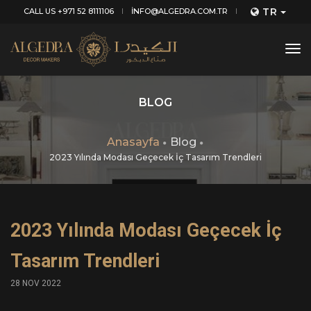
TR
CALL US +971 52 8111106
INFO@ALGEDRA.COM.TR
tog
nav
BLOG
Anasayfa
Blog
2023 Yılında Modası Geçecek İç Tasarım Trendleri
2023 Yılında Modası Geçecek İç
Tasarım Trendleri
28 NOV 2022