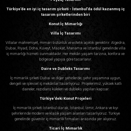
Türkiye’de en iyi iç tasarım şirketi - İstanbul’da ödül kazanmış iç
tasarım şirketlerinden biri
Konut İç Mimarlığı
Villa İç Tasarımı
Villalar mahremiyet, mimari bütünlük ve estetik açıklık gerektirir. Algedra,
Dubai, Riyad, Doha, Kuveyt, Maskat, Manama ve İstanbul genelinde villa
iç mimarlığı hizmeti sunmaktadır. Her mekân yaşam tarzına, konfora ve
bölgesel yapıya göre tasarlanır.
Daire ve Dubleks Tasarımı
İç mimarlık şirketi Dubai ve diğer şehirlerde, şehir yaşamına uygun,
dengeli ve işlevsel iç mekânlar tasarlıyoruz. Projelerimiz, yüksek katlı
daireler, rezidans kuleleri ve dubleks yapıları kapsar.
Türkiye'deki Konut Projeleri
İç mimarlık şirketi İstanbul olarak, İstanbul, İzmir, Ankara ve kıyı
şehirlerinde modern ve klasik yaşam alanları tasarlıyoruz. Türkiye
genelinde güvenilir iç mimarlık firmaları arasında yer alıyoruz.
Ticari İç Mimarlık