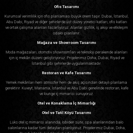
Ofis Tasarımı
Kurumsal verimlilik için ofis planlaması büyük önem taşır. Dubai, İstanbul,
Abu Dabi, Riyad ve diğer şehirlerde üst düzey yönetici katları, ofis katları
ve ortak çalışma alanları tasarlıyoruz. Alanlar gizlilik, iş akışı ve etkileşim
odaklı planlanır.
Mağaza ve Showroom Tasarımı
Moda mağazaları, otomotiv showroom’ları ve teknoloji perakende alanları
için iç mekân düzeni geliştiriyoruz. Projelerimiz Doha, Dubai, Riyad ve
İstanbul gibi şehirlerde uygulanmaktadır.
Restoran ve Kafe Tasarımı
Yemek mekânları hem atmosfer hem de akış açısından detaylı planlama
gerektirir. Kuveyt, Manama, İstanbul ve Abu Dabi genelinde restoran, kafe
ve lounge iç mimarisi sunuyoruz.
Otel ve Konaklama İç Mimarlığı
Otel ve Tatil Köyü Tasarımı
Lüks otel iç mimarisi alanında, lobiden süite, spa alanlarından balo
salonlarına kadar tüm detayları planlıyoruz. Projelerimiz Dubai, Doha,