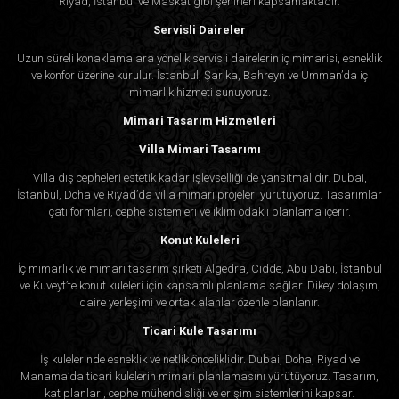
Riyad, İstanbul ve Maskat gibi şehirleri kapsamaktadır.
Servisli Daireler
Uzun süreli konaklamalara yönelik servisli dairelerin iç mimarisi, esneklik
ve konfor üzerine kurulur. İstanbul, Şarika, Bahreyn ve Umman’da iç
mimarlık hizmeti sunuyoruz.
Mimari Tasarım Hizmetleri
Villa Mimari Tasarımı
Villa dış cepheleri estetik kadar işlevselliği de yansıtmalıdır. Dubai,
İstanbul, Doha ve Riyad’da villa mimari projeleri yürütüyoruz. Tasarımlar
çatı formları, cephe sistemleri ve iklim odaklı planlama içerir.
Konut Kuleleri
İç mimarlık ve mimari tasarım şirketi Algedra, Cidde, Abu Dabi, İstanbul
ve Kuveyt’te konut kuleleri için kapsamlı planlama sağlar. Dikey dolaşım,
daire yerleşimi ve ortak alanlar özenle planlanır.
Ticari Kule Tasarımı
İş kulelerinde esneklik ve netlik önceliklidir. Dubai, Doha, Riyad ve
Manama’da ticari kulelerin mimari planlamasını yürütüyoruz. Tasarım,
kat planları, cephe mühendisliği ve erişim sistemlerini kapsar.