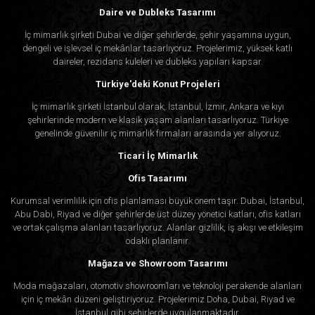
Daire ve Dubleks Tasarımı
İç mimarlık şirketi Dubai ve diğer şehirlerde, şehir yaşamına uygun,
dengeli ve işlevsel iç mekânlar tasarlıyoruz. Projelerimiz, yüksek katlı
daireler, rezidans kuleleri ve dubleks yapıları kapsar.
Türkiye'deki Konut Projeleri
İç mimarlık şirketi İstanbul olarak, İstanbul, İzmir, Ankara ve kıyı
şehirlerinde modern ve klasik yaşam alanları tasarlıyoruz. Türkiye
genelinde güvenilir iç mimarlık firmaları arasında yer alıyoruz.
Ticari İç Mimarlık
Ofis Tasarımı
Kurumsal verimlilik için ofis planlaması büyük önem taşır. Dubai, İstanbul,
Abu Dabi, Riyad ve diğer şehirlerde üst düzey yönetici katları, ofis katları
ve ortak çalışma alanları tasarlıyoruz. Alanlar gizlilik, iş akışı ve etkileşim
odaklı planlanır.
Mağaza ve Showroom Tasarımı
Moda mağazaları, otomotiv showroom’ları ve teknoloji perakende alanları
için iç mekân düzeni geliştiriyoruz. Projelerimiz Doha, Dubai, Riyad ve
İstanbul gibi şehirlerde uygulanmaktadır.