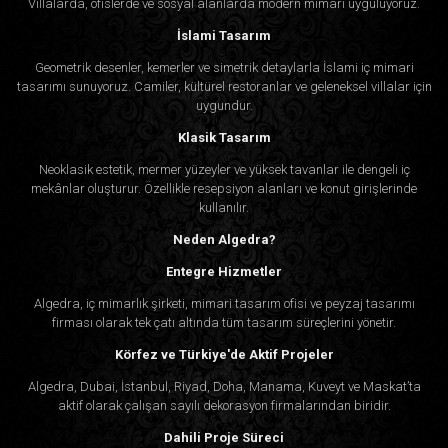
Villalarda, ofislerde ve sosyal alanlarda modern mimari uyguluyoruz.
İslami Tasarım
Geometrik desenler, kemerler ve simetrik detaylarla İslami iç mimari
tasarımı sunuyoruz. Camiler, kültürel restoranlar ve geleneksel villalar için
uygundur.
Klasik Tasarım
Neoklasik estetik, mermer yüzeyler ve yüksek tavanlar ile dengeli iç
mekânlar oluşturur. Özellikle resepsiyon alanları ve konut girişlerinde
kullanılır.
Neden Algedra?
Entegre Hizmetler
Algedra, iç mimarlık şirketi, mimari tasarım ofisi ve peyzaj tasarımı
firması olarak tek çatı altında tüm tasarım süreçlerini yönetir.
Körfez ve Türkiye'de Aktif Projeler
Algedra, Dubai, İstanbul, Riyad, Doha, Manama, Kuveyt ve Maskat’ta
aktif olarak çalışan sayılı dekorasyon firmalarından biridir.
Dahili Proje Süreci