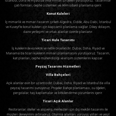
İstanbul, Doha ve Riyad’da villa mimari projeleri yürütüyoruz. Tasarımlar
çatı formları, cephe sistemleri ve iklim odaklı planlama içerir.
Konut Kuleleri
İç mimarlık ve mimari tasarım şirketi Algedra, Cidde, Abu Dabi, İstanbul
ve Kuveyt’te konut kuleleri için kapsamlı planlama sağlar. Dikey dolaşım,
daire yerleşimi ve ortak alanlar özenle planlanır.
Ticari Kule Tasarımı
İş kulelerinde esneklik ve netlik önceliklidir. Dubai, Doha, Riyad ve
Manama’da ticari kulelerin mimari planlamasını yürütüyoruz. Tasarım,
kat planları, cephe mühendisliği ve erişim sistemlerini kapsar.
Peyzaj Tasarımı Hizmetleri
Villa Bahçeleri
Açık alanlar evin bir uzantısıdır. Dubai, Doha, Riyad ve İstanbul’da villa
peyzaj tasarımı sunuyoruz. Projeler bahçe planlaması, su öğeleri,
pergolalar, taş kaplamalar ve bitkilendirme çözümlerini içerir.
Ticari Açık Alanlar
Restoranlar, oteller ve alışveriş merkezleri için dış mekân tasarımı ile
müşteri deneyimini artırıyoruz. Oturma alanları, yürüyüş yolları ve yeşil