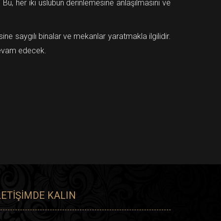
Bu, her iki üslubun derinlemesine anlaşılmasını ve
ne saygılı binalar ve mekanlar yaratmakla ilgilidir.
 devam edecek.
LETIŞIMDE KALIN