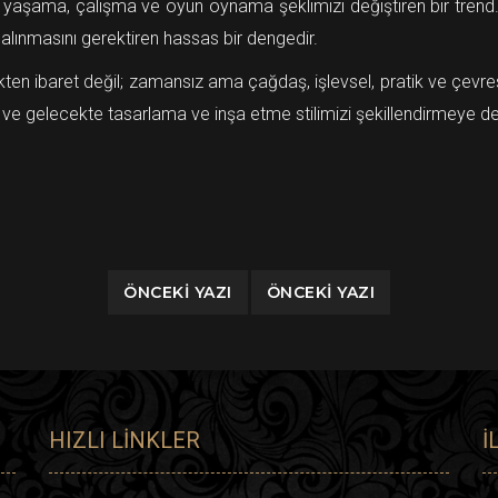
i yaşama, çalışma ve oyun oynama şeklimizi değiştiren bir trend. 
e alınmasını gerektiren hassas bir dengedir.
ten ibaret değil; zamansız ama çağdaş, işlevsel, pratik ve çevresi
rend ve gelecekte tasarlama ve inşa etme stilimizi şekillendirmeye
ÖNCEKI YAZI
ÖNCEKI YAZI
HIZLI LINKLER
İ