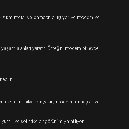
sekiz kat metal ve camdan oluşuyor ve modern ve
aşam alanları yaratır. Örneğin, modern bir evde,
ebilir.
ibi klasik mobilya parçaları, modern kumaşlar ve
 uyumlu ve sofistike bir görünüm yaratılıyor.