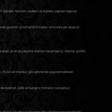
lı daireler, rezidans kuleleri ve dubleks yapıları kapsar.
inde güvenilir iç mimarlık firmaları arasında yer alıyoruz.
atları ve ortak çalışma alanları tasarlıyoruz. Alanlar gizlilik,
i, Riyad ve İstanbul gibi şehirlerde uygulanmaktadır.
e restoran, kafe ve lounge iç mimarisi sunuyoruz.
a, Riyad, İstanbul ve Maskat gibi şehirleri kapsamaktadır.