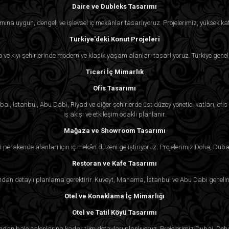
Daire ve Dubleks Tasarımı
mına uygun, dengeli ve işlevsel iç mekânlar tasarlıyoruz. Projelerimiz, yüksek kat
Türkiye'deki Konut Projeleri
ra ve kıyı şehirlerinde modern ve klasik yaşam alanları tasarlıyoruz. Türkiye genel
Ticari İç Mimarlık
Ofis Tasarımı
i, İstanbul, Abu Dabi, Riyad ve diğer şehirlerde üst düzey yönetici katları, ofis k
iş akışı ve etkileşim odaklı planlanır.
Mağaza ve Showroom Tasarımı
 perakende alanları için iç mekân düzeni geliştiriyoruz. Projelerimiz Doha, Duba
Restoran ve Kafe Tasarımı
an detaylı planlama gerektirir. Kuveyt, Manama, İstanbul ve Abu Dabi genelind
Otel ve Konaklama İç Mimarlığı
Otel ve Tatil Köyü Tasarımı
rından balo salonlarına kadar tüm detayları planlıyoruz. Projelerimiz Dubai, Doh