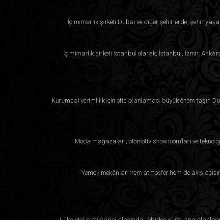
İç mimarlık şirketi Dubai ve diğer şehirlerde, şehir yaşa
İç mimarlık şirketi İstanbul olarak, İstanbul, İzmir, Anka
Kurumsal verimlilik için ofis planlaması büyük önem taşır. Duba
Moda mağazaları, otomotiv showroom’ları ve teknoloji
Yemek mekânları hem atmosfer hem de akış açısınd
Lüks otel iç mimarisi alanında, lobiden süite, spa alanla