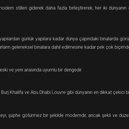
rn stilleri giderek daha fazla birleştirerek, her iki dünyanın en i
 yapılardan günlük yapılara kadar dünya çapındaki binalarda görü
urların geleneksel binalara dahil edilmesine kadar pek çok biçimde 
ski ve yeni arasında uyumlu bir dengedir.
urj Khalifa ve Abu Dhabi Louvre gibi dünyanın en dikkat çekici bin
 yüzeyi, şüphe götürmez bir şekilde moderndir, ancak şekli ve dü