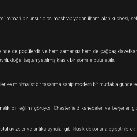
ami mimari bir unsur olan mashrabiyadan ilham alan kubbesi, 
risinde de popülerdir ve hem zamansız hem de çağdaş davetkar y
rili, doğal taştan yapılmış klasik bir şömine bulunabilir.
etler ve minimalist bir tasarıma sahip modern bir mutfakla güncellen
lik bir eğilim görüyor. Chesterfield kanepeler ve berjerler g
al avizeler ve antika aynalar gibi klasik dekorlarla eşleştirilerek