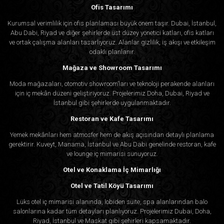
Ofis Tasarımı
Kurumsal verimlilik için ofis planlaması büyük önem taşır. Dubai, İstanbul,
Abu Dabi, Riyad ve diğer şehirlerde üst düzey yönetici katları, ofis katları
ve ortak çalışma alanları tasarlıyoruz. Alanlar gizlilik, iş akışı ve etkileşim
odaklı planlanır.
Mağaza ve Showroom Tasarımı
Moda mağazaları, otomotiv showroom’ları ve teknoloji perakende alanları
için iç mekân düzeni geliştiriyoruz. Projelerimiz Doha, Dubai, Riyad ve
İstanbul gibi şehirlerde uygulanmaktadır.
Restoran ve Kafe Tasarımı
Yemek mekânları hem atmosfer hem de akış açısından detaylı planlama
gerektirir. Kuveyt, Manama, İstanbul ve Abu Dabi genelinde restoran, kafe
ve lounge iç mimarisi sunuyoruz.
Otel ve Konaklama İç Mimarlığı
Otel ve Tatil Köyü Tasarımı
Lüks otel iç mimarisi alanında, lobiden süite, spa alanlarından balo
salonlarına kadar tüm detayları planlıyoruz. Projelerimiz Dubai, Doha,
Riyad, İstanbul ve Maskat gibi şehirleri kapsamaktadır.