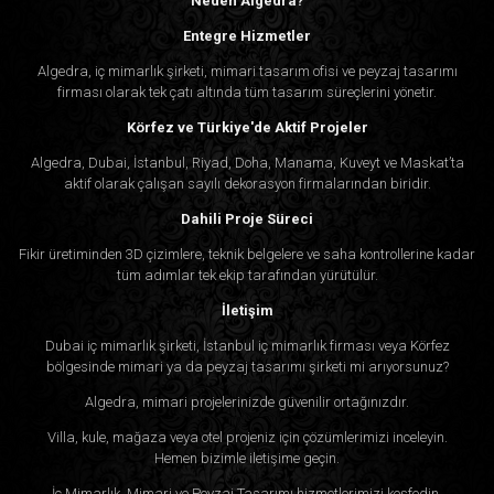
Neden Algedra?
Entegre Hizmetler
Algedra, iç mimarlık şirketi, mimari tasarım ofisi ve peyzaj tasarımı
firması olarak tek çatı altında tüm tasarım süreçlerini yönetir.
Körfez ve Türkiye'de Aktif Projeler
Algedra, Dubai, İstanbul, Riyad, Doha, Manama, Kuveyt ve Maskat’ta
aktif olarak çalışan sayılı dekorasyon firmalarından biridir.
Dahili Proje Süreci
Fikir üretiminden 3D çizimlere, teknik belgelere ve saha kontrollerine kadar
tüm adımlar tek ekip tarafından yürütülür.
İletişim
Dubai iç mimarlık şirketi, İstanbul iç mimarlık firması veya Körfez
bölgesinde mimari ya da peyzaj tasarımı şirketi mi arıyorsunuz?
Algedra, mimari projelerinizde güvenilir ortağınızdır.
Villa, kule, mağaza veya otel projeniz için çözümlerimizi inceleyin.
Hemen bizimle iletişime geçin.
İç Mimarlık, Mimari ve Peyzaj Tasarımı hizmetlerimizi keşfedin.