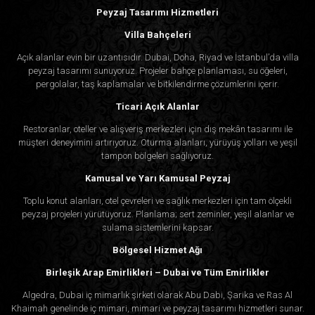
Peyzaj Tasarımı Hizmetleri
Villa Bahçeleri
Açık alanlar evin bir uzantısıdır. Dubai, Doha, Riyad ve İstanbul’da villa
peyzaj tasarımı sunuyoruz. Projeler bahçe planlaması, su öğeleri,
pergolalar, taş kaplamalar ve bitkilendirme çözümlerini içerir.
Ticari Açık Alanlar
Restoranlar, oteller ve alışveriş merkezleri için dış mekân tasarımı ile
müşteri deneyimini artırıyoruz. Oturma alanları, yürüyüş yolları ve yeşil
tampon bölgeleri sağlıyoruz.
Kamusal ve Yarı Kamusal Peyzaj
Toplu konut alanları, otel çevreleri ve sağlık merkezleri için tam ölçekli
peyzaj projeleri yürütüyoruz. Planlama; sert zeminler, yeşil alanlar ve
sulama sistemlerini kapsar.
Bölgesel Hizmet Ağı
Birleşik Arap Emirlikleri – Dubai ve Tüm Emirlikler
Algedra, Dubai iç mimarlık şirketi olarak Abu Dabi, Şarika ve Ras Al
Khaimah genelinde iç mimari, mimari ve peyzaj tasarımı hizmetleri sunar.