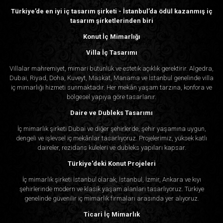
Türkiye’de en iyi iç tasarım şirketi - İstanbul’da ödül kazanmış iç
tasarım şirketlerinden biri
Konut İç Mimarlığı
Villa İç Tasarımı
Villalar mahremiyet, mimari bütünlük ve estetik açıklık gerektirir. Algedra,
Dubai, Riyad, Doha, Kuveyt, Maskat, Manama ve İstanbul genelinde villa
iç mimarlığı hizmeti sunmaktadır. Her mekân yaşam tarzına, konfora ve
bölgesel yapıya göre tasarlanır.
Daire ve Dubleks Tasarımı
İç mimarlık şirketi Dubai ve diğer şehirlerde, şehir yaşamına uygun,
dengeli ve işlevsel iç mekânlar tasarlıyoruz. Projelerimiz, yüksek katlı
daireler, rezidans kuleleri ve dubleks yapıları kapsar.
Türkiye'deki Konut Projeleri
İç mimarlık şirketi İstanbul olarak, İstanbul, İzmir, Ankara ve kıyı
şehirlerinde modern ve klasik yaşam alanları tasarlıyoruz. Türkiye
genelinde güvenilir iç mimarlık firmaları arasında yer alıyoruz.
Ticari İç Mimarlık