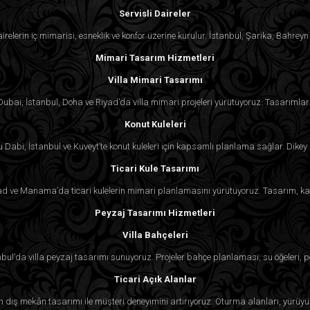
Servisli Daireler
irelerin iç mimarisi, esneklik ve konfor üzerine kurulur. İstanbul, Şarika, Bahr
Mimari Tasarım Hizmetleri
Villa Mimari Tasarımı
. Dubai, İstanbul, Doha ve Riyad’da villa mimari projeleri yürütüyoruz. Tasarımlar 
Konut Kuleleri
Dabi, İstanbul ve Kuveyt’te konut kuleleri için kapsamlı planlama sağlar. Dikey 
Ticari Kule Tasarımı
 Riyad ve Manama’da ticari kulelerin mimari planlamasını yürütüyoruz. Tasarım, ka
Peyzaj Tasarımı Hizmetleri
Villa Bahçeleri
nbul’da villa peyzaj tasarımı sunuyoruz. Projeler bahçe planlaması, su öğeleri, p
Ticari Açık Alanlar
çin dış mekân tasarımı ile müşteri deneyimini artırıyoruz. Oturma alanları, yürüyü