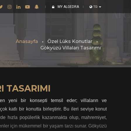
MY ALGEDRA
TR
Anasayfa
Özel Lüks Konutlar
Gökyüzü Villaları Tasarımı
I TASARIMI
n yeni bir konsepti temsil eder; villaların ve
ok katlı bir konutta birleştirir. Bu ileri seviye konut
rde hızla popülerlik kazanmakta olup, mahremiyet,
enler için mükemmel bir yaşam tarzı sunar. Gökyüzü