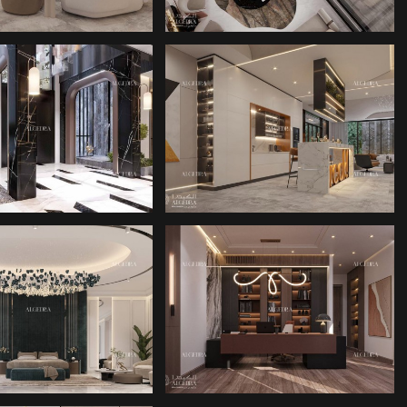
ı zamanda iyi aydınlatılmış ve havalandırılmış iç
a vurgu yapılarak tasarlanır. Bu evler genellikle
oğal ışık ve çapraz havalandırmaya olanak tanır,
uşur. Tasarımın amacı, iç mekânı dış çevreyle
L VILLA YAŞAM
MINIMALIST VILLA
muhteşem manzaraların hem de yaşam alanlarının
TARZI
İÇ MEKANLARI
r, açık plan düzenleri ve odalar arasında akıcı bir
şlik hissi yaratır. Çift yüksekliğe sahip oturma ve
 ve özel ev sinemalarına kadar her unsur lüksü ve
 tasarlanır. Özel asansör sistemi, gökyüzü villanın
ZEL VILLA İÇ
AKILLI EV VILLA İÇ
onfor ve rahatlık açısından kesintisiz bir deneyim
TASARIMI
MEKANLARI
anaklar