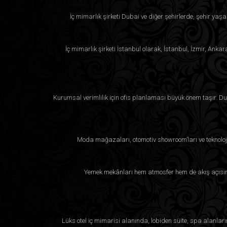
İç mimarlık şirketi Dubai ve diğer şehirlerde, şehir yaşa
İç mimarlık şirketi İstanbul olarak, İstanbul, İzmir, Anka
Kurumsal verimlilik için ofis planlaması büyük önem taşır. Duba
Moda mağazaları, otomotiv showroom’ları ve teknoloji
Yemek mekânları hem atmosfer hem de akış açısınd
Lüks otel iç mimarisi alanında, lobiden süite, spa alanla