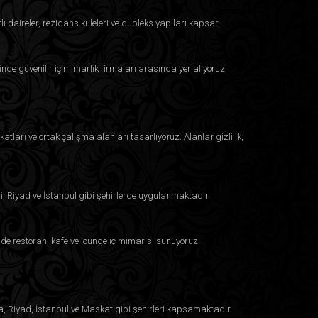
eğlence için mükemmel bir huzur duygusu sağlar. Her
lı daireler, rezidans kuleleri ve dubleks yapıları kapsar.
ir denge sunmayı amaçlar; böylece yaşam alanınıza
inde güvenilir iç mimarlık firmaları arasında yer alıyoruz.
lgedra’yı Seçmelisiniz?
e yaşamak için bir yer olmadığını biliyoruz – onlar
atları ve ortak çalışma alanları tasarlıyoruz. Alanlar gizlilik,
imar ve mimar ekibimiz, her gökyüzü villa tasarımının
 entegre edilmesini sağlar. İster sıfırdan bir gökyüzü
 yeniliyor olun, vizyonunuzu hayata geçirmek için
i, Riyad ve İstanbul gibi şehirlerde uygulanmaktadır.
e restoran, kafe ve lounge iç mimarisi sunuyoruz.
 ve kaplamaların seçimine kadar her detayın
oruz. Eğer lüks yaşamın zirvesini deneyimlemeye
n
bugün Algedra ile iletişime geçin
. Uzman ekibimiz,
a, Riyad, İstanbul ve Maskat gibi şehirleri kapsamaktadır.
zü villa oluşturmanız için yanınızdadır.