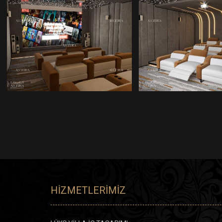
LÜKS VILLA İÇ
ÇIFT YÜKSEKL
MEKAN İŞÇILIKLERI
VILLA İÇ MEK
HIZMETLERIMIZ