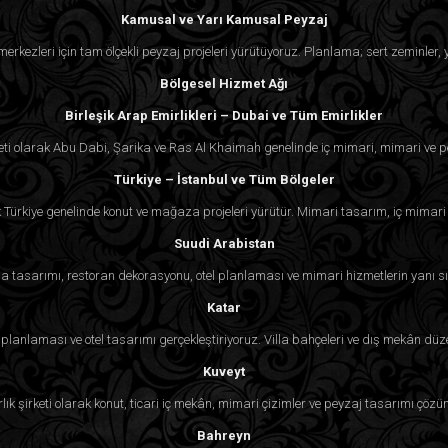
Kamusal ve Yarı Kamusal Peyzaj
k merkezleri için tam ölçekli peyzaj projeleri yürütüyoruz. Planlama; sert zeminler
Bölgesel Hizmet Ağı
Birleşik Arap Emirlikleri – Dubai ve Tüm Emirlikler
eti olarak Abu Dabi, Şarika ve Ras Al Khaimah genelinde iç mimari, mimari ve p
Türkiye – İstanbul ve Tüm Bölgeler
k Türkiye genelinde konut ve mağaza projeleri yürütür. Mimari tasarım, iç mimari
Suudi Arabistan
 tasarımı, restoran dekorasyonu, otel planlaması ve mimari hizmetlerin yanı sı
Katar
lanlaması ve otel tasarımı gerçekleştiriyoruz. Villa bahçeleri ve dış mekân d
Kuveyt
lık şirketi olarak konut, ticari iç mekân, mimari çizimler ve peyzaj tasarımı çözü
Bahreyn