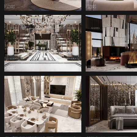
ÖZEL HAVUZLU
LÜKS VILL
VILLALAR
فلل سماوية على طراز
CAM CEPHE
المنتجعات
VILLALAR