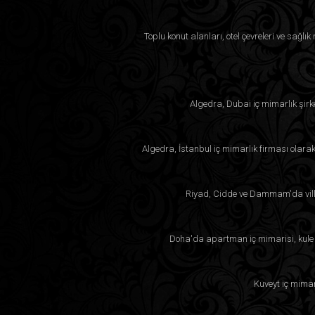
Toplu konut alanları, otel çevreleri ve sağlı
Algedra, Dubai iç mimarlık şirk
Algedra, İstanbul iç mimarlık firması olara
Riyad, Cidde ve Dammam'da villa
Doha'da apartman iç mimarisi, kule p
Kuveyt iç mimar