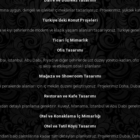
Daire ve Dubleks Tasarımı
uzak bir ortam yaratır; bu da dinlenme ve 
mına uygun, dengeli ve işlevsel iç mekânlar tasarlıyoruz. Projelerimiz, yüksek kat
tasarım unsuru, doğa ile lüks arasında b
Türkiye'deki Konut Projeleri
huzur ve dinginlik getirir.
ra ve kıyı şehirlerinde modern ve klasik yaşam alanları tasarlıyoruz. Türkiye genel
Ticari İç Mimarlık
Gökyüzü Villası Tasarımınız İçin Neden A
Ofis Tasarımı
Algedra’da biz, gökyüzü villalarının sadec
i, İstanbul, Abu Dabi, Riyad ve diğer şehirlerde üst düzey yönetici katları, ofis k
iş akışı ve etkileşim odaklı planlanır.
lüks ve zarafetin bir ifadesidir. Uzman iç m
Mağaza ve Showroom Tasarımı
en son mimarlık, teknoloji ve lüks detaylarla
villa tasarlıyor olun ister mevcut birini
 perakende alanları için iç mekân düzeni geliştiriyoruz. Projelerimiz Doha, Duba
kapsamlı hizmetler sunuyoruz.
Restoran ve Kafe Tasarımı
an detaylı planlama gerektirir. Kuveyt, Manama, İstanbul ve Abu Dabi genelind
Özel planlardan en kaliteli malzeme
Otel ve Konaklama İç Mimarlığı
beklentilerinize uygun olmasını sağlıy
Otel ve Tatil Köyü Tasarımı
hazırsanız, tasarım sürecine başlamak içi
rından balo salonlarına kadar tüm detayları planlıyoruz. Projelerimiz Dubai, Doh
yaşam tarzınızı gerçekten yansıtan bir gökyü