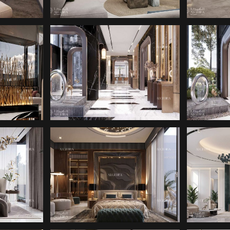
Gökyüzü villaları, sadece geniş değil ayn
mekânlar sağlamak için mekânsal planlamay
dört cepheden açıktır, bu da maksimum d
böylece ferah ve rahat bir atmosfer ol
ÖZE
birleştirmektir; böylece sakinler hem 
A
ÇAĞDAŞ TASARIM
konforunun tadını çıkarabilir.
Gökyüzü villa tasarımlarımız
yüksek tavanla
geçiş içerir; bu da evin her köşesinde geni
yemek alanlarından, geniş yatak odalarına
modern yaşamı yansıtacak şekilde titizlikle
LÜKS GÖKYÜZÜ
LI
Ö
tüm katlarına kolay erişim sağlar; bu da k
VILLA İÇ
sunar.
MEKANLARI
Yükseltilmiş Bir Yaşam Tarzı İçin Özel Ol