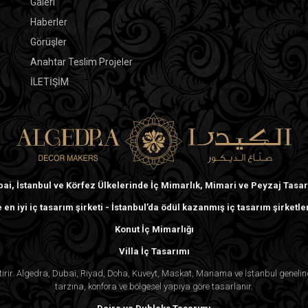
Galeri
yapısı, her sakinin kalabalık binaların k
Haberler
çıkarmasını sağlar.
Görüşler
Anahtar Teslim Projeler
Bir Gökyüzü Villada Yaşamanın Faydalar
İLETİŞİM
Gökyüzü villa yaşam tarzı, iki dünyanın en iyi
lüks bir apartman kompleksinde bulunan güve
içinde bir sığınak olacak şekilde tasarlanm
ai, İstanbul ve Körfez Ülkelerinde İç Mimarlık, Mimari ve Peyzaj Tasa
Gökyüzü villa sakinleri, badminton sahaları,
standartlarında olanaklardan yararlanabilir
 en iyi iç tasarım şirketi - İstanbul’da ödül kazanmış iç tasarım şirketle
kahve dükkânı ve ısıtmalı sonsuzluk havuz
Konut İç Mimarlığı
terasınızda dinleniyor olun, gökyüzü villala
Villa İç Tasarımı
kaçış noktası sunar.
ektirir. Algedra, Dubai, Riyad, Doha, Kuveyt, Maskat, Manama ve İstanbul genel
tarzına, konfora ve bölgesel yapıya göre tasarlanır.
Geniş yürüyüş yolları, bol yeşil alanlar v