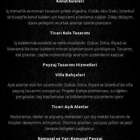
Konut Kuleleri
İç mimarlık ve mimari tasarım şirketi Algedra, Cidde, Abu Dabi, İstanbul
ve Kuveyt’te konut kuleleri için kapsamlı planlama sağlar. Dikey dolaşım,
daire yerleşimi ve ortak alanlar özenle planlanır.
Ticari Kule Tasarımı
İş kulelerinde esneklik ve netlik önceliklidir. Dubai, Doha, Riyad ve
Manama’da ticari kulelerin mimari planlamasını yürütüyoruz. Tasarım,
kat planları, cephe mühendisliği ve erişim sistemlerini kapsar.
Peyzaj Tasarımı Hizmetleri
Villa Bahçeleri
Açık alanlar evin bir uzantısıdır. Dubai, Doha, Riyad ve İstanbul’da villa
peyzaj tasarımı sunuyoruz. Projeler bahçe planlaması, su öğeleri,
pergolalar, taş kaplamalar ve bitkilendirme çözümlerini içerir.
Ticari Açık Alanlar
Restoranlar, oteller ve alışveriş merkezleri için dış mekân tasarımı ile
müşteri deneyimini artırıyoruz. Oturma alanları, yürüyüş yolları ve yeşil
tampon bölgeleri sağlıyoruz.
Kamusal ve Yarı Kamusal Peyzaj