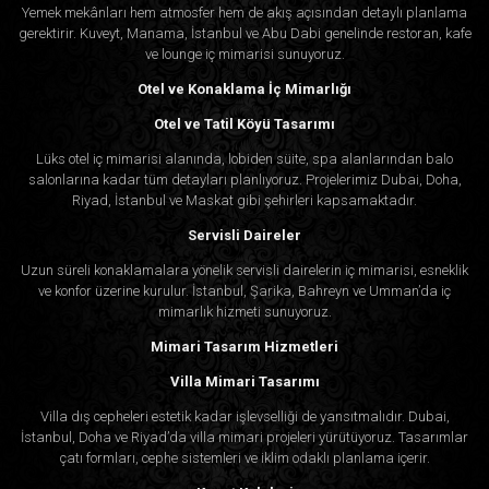
Yemek mekânları hem atmosfer hem de akış açısından detaylı planlama
gerektirir. Kuveyt, Manama, İstanbul ve Abu Dabi genelinde restoran, kafe
ve lounge iç mimarisi sunuyoruz.
Otel ve Konaklama İç Mimarlığı
Otel ve Tatil Köyü Tasarımı
Lüks otel iç mimarisi alanında, lobiden süite, spa alanlarından balo
salonlarına kadar tüm detayları planlıyoruz. Projelerimiz Dubai, Doha,
Riyad, İstanbul ve Maskat gibi şehirleri kapsamaktadır.
Servisli Daireler
Uzun süreli konaklamalara yönelik servisli dairelerin iç mimarisi, esneklik
ve konfor üzerine kurulur. İstanbul, Şarika, Bahreyn ve Umman’da iç
mimarlık hizmeti sunuyoruz.
Mimari Tasarım Hizmetleri
Villa Mimari Tasarımı
Villa dış cepheleri estetik kadar işlevselliği de yansıtmalıdır. Dubai,
İstanbul, Doha ve Riyad’da villa mimari projeleri yürütüyoruz. Tasarımlar
çatı formları, cephe sistemleri ve iklim odaklı planlama içerir.