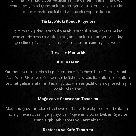
İç mimarlık şirketi Dubai ve diğer şehirlerde, şehir yaşamına uygun,
dengeli ve işlevsel iç mekânlar tasarlıyoruz. Projelerimiz, yüksek katlı
daireler, rezidans kuleleri ve dubleks yapıları kapsar.
Türkiye'deki Konut Projeleri
İç mimarlık şirketi İstanbul olarak, İstanbul, İzmir, Ankara ve kıyı
şehirlerinde modern ve klasik yaşam alanları tasarlıyoruz. Türkiye
genelinde güvenilir iç mimarlık firmaları arasında yer alıyoruz.
Ticari İç Mimarlık
Ofis Tasarımı
Kurumsal verimlilik için ofis planlaması büyük önem taşır. Dubai, İstanbul,
Abu Dabi, Riyad ve diğer şehirlerde üst düzey yönetici katları, ofis katları
ve ortak çalışma alanları tasarlıyoruz. Alanlar gizlilik, iş akışı ve etkileşim
odaklı planlanır.
Mağaza ve Showroom Tasarımı
Moda mağazaları, otomotiv showroom’ları ve teknoloji perakende alanları
için iç mekân düzeni geliştiriyoruz. Projelerimiz Doha, Dubai, Riyad ve
İstanbul gibi şehirlerde uygulanmaktadır.
Restoran ve Kafe Tasarımı