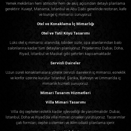
Yemek mekânları hem atmosfer hem de akış açısından detaylı planlama
gerektirir. Kuveyt, Manama, İstanbul ve Abu Dabi genelinde restoran, kafe
ve lounge iç mimarisi sunuyoruz.
Otel ve Konaklama İç Mimarlığı
Otel ve Tatil Köyü Tasarımı
Lüks otel iç mimarisi alanında, lobiden süite, spa alanlarından balo
salonlarına kadar tüm detayları planlıyoruz. Projelerimiz Dubai, Doha,
Riyad, İstanbul ve Maskat gibi şehirleri kapsamaktadır.
Servisli Daireler
Uzun süreli konaklamalara yönelik servisli dairelerin iç mimarisi, esneklik
ve konfor üzerine kurulur. İstanbul, Şarika, Bahreyn ve Umman’da iç
mimarlık hizmeti sunuyoruz.
Mimari Tasarım Hizmetleri
Villa Mimari Tasarımı
Villa dış cepheleri estetik kadar işlevselliği de yansıtmalıdır. Dubai,
İstanbul, Doha ve Riyad’da villa mimari projeleri yürütüyoruz. Tasarımlar
çatı formları, cephe sistemleri ve iklim odaklı planlama içerir.