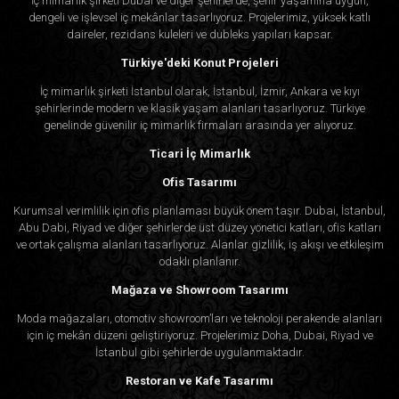
İç mimarlık şirketi Dubai ve diğer şehirlerde, şehir yaşamına uygun,
dengeli ve işlevsel iç mekânlar tasarlıyoruz. Projelerimiz, yüksek katlı
daireler, rezidans kuleleri ve dubleks yapıları kapsar.
Türkiye'deki Konut Projeleri
İç mimarlık şirketi İstanbul olarak, İstanbul, İzmir, Ankara ve kıyı
şehirlerinde modern ve klasik yaşam alanları tasarlıyoruz. Türkiye
genelinde güvenilir iç mimarlık firmaları arasında yer alıyoruz.
Ticari İç Mimarlık
Ofis Tasarımı
Kurumsal verimlilik için ofis planlaması büyük önem taşır. Dubai, İstanbul,
Abu Dabi, Riyad ve diğer şehirlerde üst düzey yönetici katları, ofis katları
ve ortak çalışma alanları tasarlıyoruz. Alanlar gizlilik, iş akışı ve etkileşim
odaklı planlanır.
Mağaza ve Showroom Tasarımı
Moda mağazaları, otomotiv showroom’ları ve teknoloji perakende alanları
için iç mekân düzeni geliştiriyoruz. Projelerimiz Doha, Dubai, Riyad ve
İstanbul gibi şehirlerde uygulanmaktadır.
Restoran ve Kafe Tasarımı