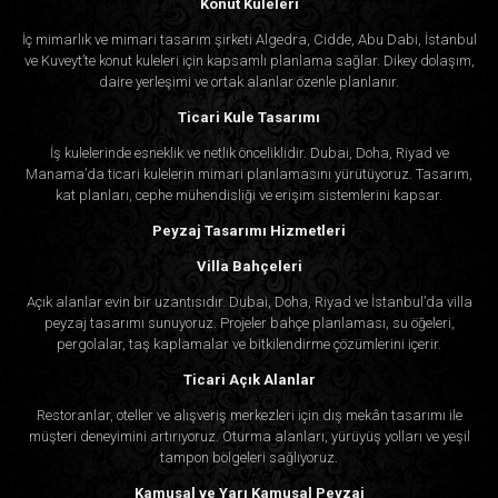
Konut Kuleleri
İç mimarlık ve mimari tasarım şirketi Algedra, Cidde, Abu Dabi, İstanbul
ve Kuveyt’te konut kuleleri için kapsamlı planlama sağlar. Dikey dolaşım,
daire yerleşimi ve ortak alanlar özenle planlanır.
Ticari Kule Tasarımı
İş kulelerinde esneklik ve netlik önceliklidir. Dubai, Doha, Riyad ve
Manama’da ticari kulelerin mimari planlamasını yürütüyoruz. Tasarım,
kat planları, cephe mühendisliği ve erişim sistemlerini kapsar.
Peyzaj Tasarımı Hizmetleri
Villa Bahçeleri
Açık alanlar evin bir uzantısıdır. Dubai, Doha, Riyad ve İstanbul’da villa
peyzaj tasarımı sunuyoruz. Projeler bahçe planlaması, su öğeleri,
pergolalar, taş kaplamalar ve bitkilendirme çözümlerini içerir.
Ticari Açık Alanlar
Restoranlar, oteller ve alışveriş merkezleri için dış mekân tasarımı ile
müşteri deneyimini artırıyoruz. Oturma alanları, yürüyüş yolları ve yeşil
tampon bölgeleri sağlıyoruz.
Kamusal ve Yarı Kamusal Peyzaj