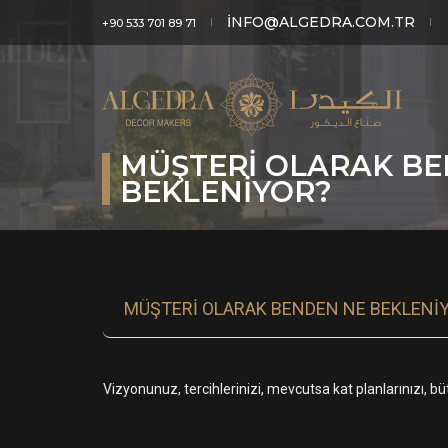
INFO@ALGEDRA.COM.TR
+90 533 701 89 71
MÜŞTERI OLARAK B
BEKLENIYOR?
MÜŞTERI OLARAK BENDEN NE BEKLENI
Vizyonunuz, tercihlerinizi, mevcutsa kat planlarınızı, bü