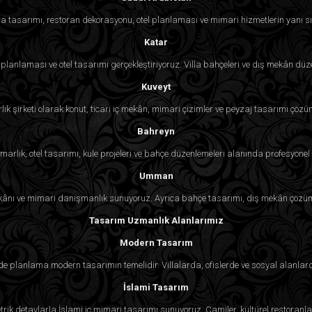
 tasarımı, restoran dekorasyonu, otel planlaması ve mimari hizmetlerin yanı sı
Katar
lanlaması ve otel tasarımı gerçekleştiriyoruz. Villa bahçeleri ve dış mekân d
Kuveyt
lık şirketi olarak konut, ticari iç mekân, mimari çizimler ve peyzaj tasarımı çözü
Bahreyn
rlık, otel tasarımı, kule projeleri ve bahçe düzenlemeleri alanında profesyonel 
Umman
ekânı ve mimari danışmanlık sunuyoruz. Ayrıca bahçe tasarımı, dış mekân çözüml
Tasarım Uzmanlık Alanlarımız
Modern Tasarım
sade planlama modern tasarımın temelidir. Villalarda, ofislerde ve sosyal alan
İslami Tasarım
rik detaylarla İslami iç mimari tasarımı sunuyoruz. Camiler, kültürel restoranlar