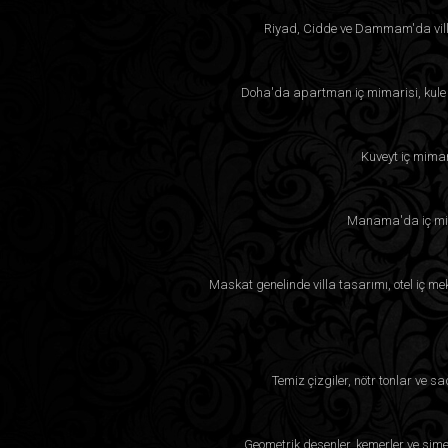
Riyad, Cidde ve Dammam'da villa
Doha'da apartman iç mimarisi, kule p
Kuveyt iç mimar
Manama'da iç mima
Maskat genelinde villa tasarımı, otel iç m
Temiz çizgiler, nötr tonlar ve 
Geometrik desenler, kemerler ve simet