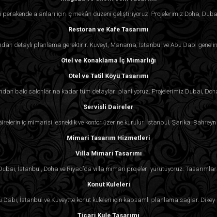
 perakende alanları için iç mekân düzeni geliştiriyoruz. Projelerimiz Doha, Duba
Restoran ve Kafe Tasarımı
an detaylı planlama gerektirir. Kuveyt, Manama, İstanbul ve Abu Dabi genelind
Otel ve Konaklama İç Mimarlığı
Otel ve Tatil Köyü Tasarımı
rından balo salonlarına kadar tüm detayları planlıyoruz. Projelerimiz Dubai, Doh
Servisli Daireler
irelerin iç mimarisi, esneklik ve konfor üzerine kurulur. İstanbul, Şarika, Bahr
Mimari Tasarım Hizmetleri
Villa Mimari Tasarımı
. Dubai, İstanbul, Doha ve Riyad’da villa mimari projeleri yürütüyoruz. Tasarımlar 
Konut Kuleleri
Dabi, İstanbul ve Kuveyt’te konut kuleleri için kapsamlı planlama sağlar. Dikey 
Ticari Kule Tasarımı