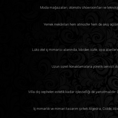
Moda mağazaları, otomotiv showroom’ları ve teknoloji
Yemek mekânları hem atmosfer hem de akış açısınd
Lüks otel iç mimarisi alanında, lobiden süite, spa alanla
Uzun süreli konaklamalara yönelik servisli da
Villa dış cepheleri estetik kadar işlevselliği de yansıtmalıdır
İç mimarlık ve mimari tasarım şirketi Algedra, Cidde, Abu 