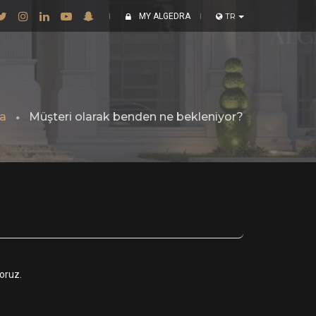
MY ALGEDRA
TR
a
Müşteri olarak benden ne bekleniyor?
yoruz.