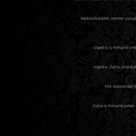
Neoklasik estetik, mermer yüzeyler
Algedra, iç mimarlık şirk
Algedra, Dubai, İstanbul
Fikir üretiminden 
Dubai iç mimarlık şirketi