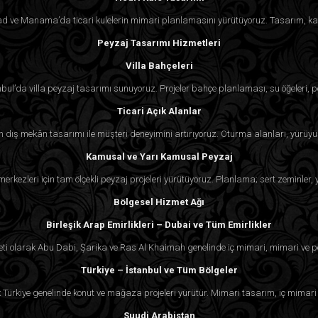
 Riyad ve Manama’da ticari kulelerin mimari planlamasını yürütüyoruz. Tasarım, ka
Peyzaj Tasarımı Hizmetleri
Villa Bahçeleri
nbul’da villa peyzaj tasarımı sunuyoruz. Projeler bahçe planlaması, su öğeleri, p
Ticari Açık Alanlar
çin dış mekân tasarımı ile müşteri deneyimini artırıyoruz. Oturma alanları, yürüyü
Kamusal ve Yarı Kamusal Peyzaj
k merkezleri için tam ölçekli peyzaj projeleri yürütüyoruz. Planlama; sert zeminler
Bölgesel Hizmet Ağı
Birleşik Arap Emirlikleri – Dubai ve Tüm Emirlikler
eti olarak Abu Dabi, Şarika ve Ras Al Khaimah genelinde iç mimari, mimari ve p
Türkiye – İstanbul ve Tüm Bölgeler
k Türkiye genelinde konut ve mağaza projeleri yürütür. Mimari tasarım, iç mimari
Suudi Arabistan