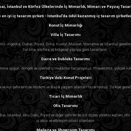
ai, İstanbul ve Körfez Ülkelerinde İç Mimarlık, Mimari ve Peyzaj Tasa
 en iyi iç tasarım şirketi - İstanbul’da ödül kazanmış iç tasarım şirketle
Konut İç Mimarlığı
Villa İç Tasarımı
ektirir. Algedra, Dubai, Riyad, Doha, Kuveyt, Maskat, Manama ve İstanbul genel
tarzına, konfora ve bölgesel yapıya göre tasarlanır.
Daire ve Dubleks Tasarımı
mına uygun, dengeli ve işlevsel iç mekânlar tasarlıyoruz. Projelerimiz, yüksek kat
Türkiye'deki Konut Projeleri
ra ve kıyı şehirlerinde modern ve klasik yaşam alanları tasarlıyoruz. Türkiye genel
Ticari İç Mimarlık
Ofis Tasarımı
i, İstanbul, Abu Dabi, Riyad ve diğer şehirlerde üst düzey yönetici katları, ofis k
iş akışı ve etkileşim odaklı planlanır.
Mağaza ve Showroom Tasarımı