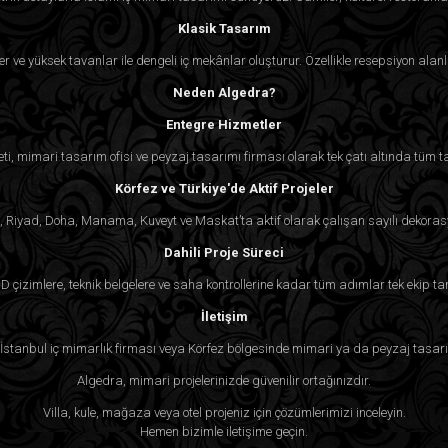
Klasik Tasarım
 ve yüksek tavanlar ile dengeli iç mekânlar oluşturur. Özellikle resepsiyon alanlar
Neden Algedra?
Entegre Hizmetler
eti, mimari tasarım ofisi ve peyzaj tasarımı firması olarak tek çatı altında tüm ta
Körfez ve Türkiye'de Aktif Projeler
, Riyad, Doha, Manama, Kuveyt ve Maskat’ta aktif olarak çalışan sayılı dekorasy
Dahili Proje Süreci
3D çizimlere, teknik belgelere ve saha kontrollerine kadar tüm adımlar tek ekip ta
İletişim
, İstanbul iç mimarlık firması veya Körfez bölgesinde mimari ya da peyzaj tasarı
Algedra, mimari projelerinizde güvenilir ortağınızdır.
Villa, kule, mağaza veya otel projeniz için çözümlerimizi inceleyin.
Hemen bizimle iletişime geçin.