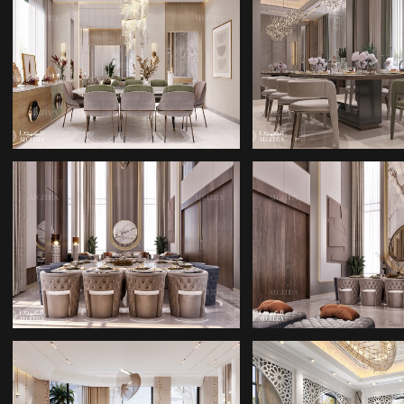
YEMEK ODASI
YEMEK ODA
TASARIMI
TASARIMI
YEMEK ODASI
YEMEK ODA
TASARIMI
TASARIMI