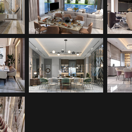
SI
YEMEK ODASI
Y
TASARIMI
YEMEK ODASI
Y
KETI
TASARIMI
KETI