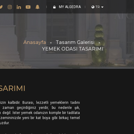
MY ALGEDRA
TR
Anasayfa
Tasarım Galerisi
YEMEK ODASI TASARIMI
SARIMI
in kalbidir. Burası, lezzetli yemeklerin tadını
li zaman geçirdiğiniz yerdir, bu nedenle şık,
n değil. İster yemek odanızın komple bir tadilata
a zemininizde yeni bir kat boya gibi birkaç temel
uzdur.