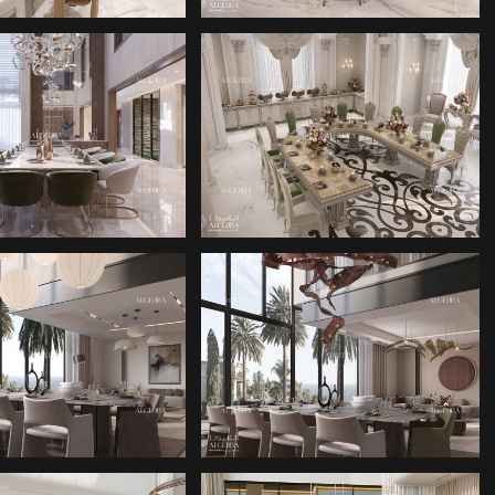
EMEK ODASI
EN İYI İÇ MIMARLIK
TASARIMI
ŞIRKETLERI
EMEK ODASI
YEMEK ODASI
TASARIMI
TASARIMI