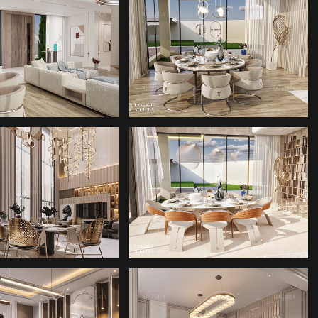
EMEK ODASI
YEMEK ODASI
TASARIMI
TASARIMI
EMEK ODASI
MIMARLIK ŞIRKETI
TASARIMI