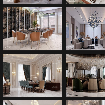
YEMEK ODASI
YEMEK ODA
TASARIMI
TASARIMI
EN İYI İÇ MIMARLIK
YEMEK ODA
ŞIRKETLERI
TASARIMI