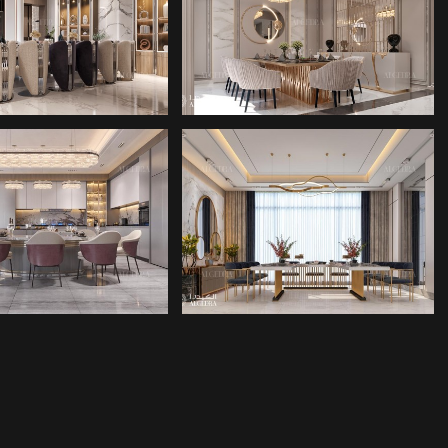
EMEK ODASI
YEMEK ODASI
TASARIMI
TASARIMI
EMEK ODASI
MIMARLIK ŞIRKETI
TASARIMI