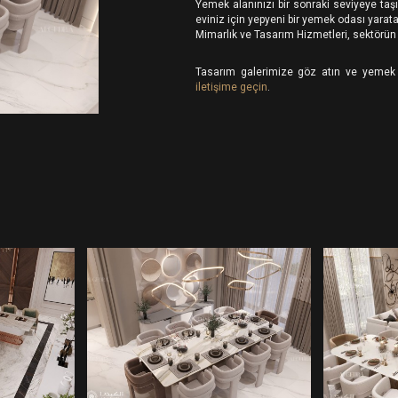
Yemek alanınızı bir sonraki seviyeye taş
eviniz için yepyeni bir yemek odası yarata
Mimarlık ve Tasarım Hizmetleri, sektörün en
Tasarım galerimize göz atın ve yemek 
iletişime geçin
.
RESMI YEMEK
EK
Y
ODASI TASARIMI
IMI
TÜRKIYE