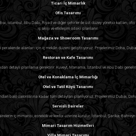
Ticari İç Mimarlık
Ofis Tasarımı
i, İstanbul, Abu Dabi, Riyad ve diğer şehirlerde üst düzey yönetici katları, ofis k
iş akışı ve etkileşim odaklı planlanır.
Mağaza ve Showroom Tasarımı
 perakende alanları için iç mekân düzeni geliştiriyoruz. Projelerimiz Doha, Duba
Restoran ve Kafe Tasarımı
an detaylı planlama gerektirir. Kuveyt, Manama, İstanbul ve Abu Dabi genelind
Otel ve Konaklama İç Mimarlığı
Otel ve Tatil Köyü Tasarımı
rından balo salonlarına kadar tüm detayları planlıyoruz. Projelerimiz Dubai, Doh
Servisli Daireler
irelerin iç mimarisi, esneklik ve konfor üzerine kurulur. İstanbul, Şarika, Bahr
Mimari Tasarım Hizmetleri
Villa Mimari Tasarımı