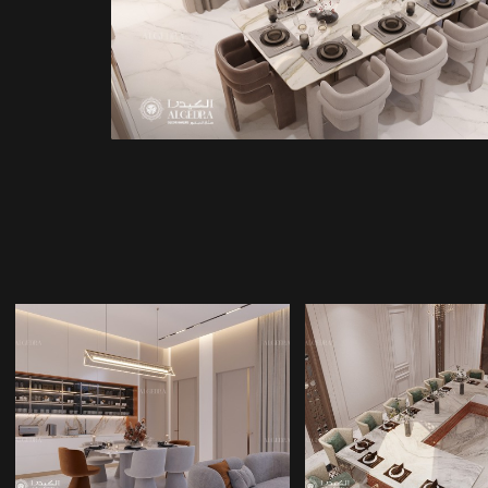
YEMEK ODASI IÇ
KLASIK YEM
TASARIMI
ODASI TASAR