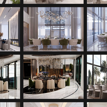
SI
YEMEK ODASI
Y
TASARIMI
SI
YEMEK ODASI
Y
TASARIMI