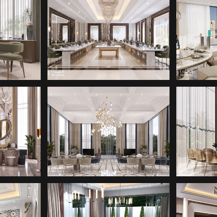
SI
YEMEK ODASI
Y
TASARIMI
SI
YEMEK ODASI
Y
TASARIMI