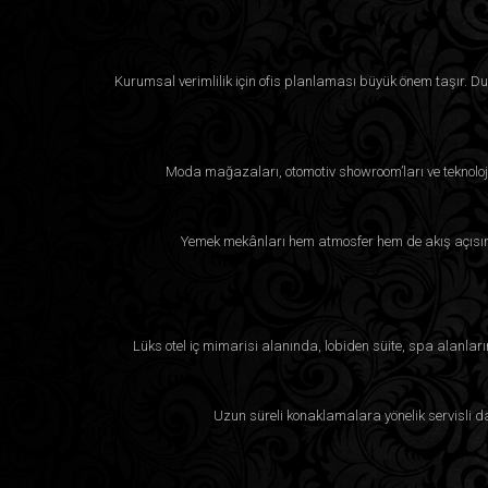
Kurumsal verimlilik için ofis planlaması büyük önem taşır. Duba
Moda mağazaları, otomotiv showroom’ları ve teknoloji
Yemek mekânları hem atmosfer hem de akış açısınd
Lüks otel iç mimarisi alanında, lobiden süite, spa alanla
Uzun süreli konaklamalara yönelik servisli da