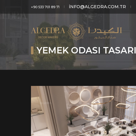
INFO@ALGEDRA.COM.TR
+90 533 701 89 71
YEMEK ODASI TASAR