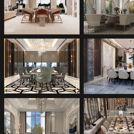
YEMEK ODASI
YEMEK ODA
TASARIMI
TASARIMI
MIMARLIK ŞIRKETI
MIMARLIK ŞIR
OTURMA YEMEK
MIMARLIK ŞIR