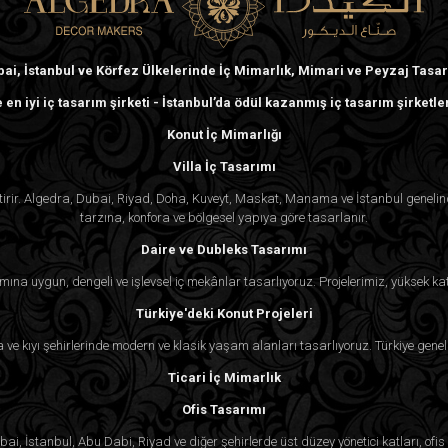
İster Johannesburg’da lüks bir villa, ister 
Algedra her detaya özen gösterir. Johanne
ai, İstanbul ve Körfez Ülkelerinde İç Mimarlık, Mimari ve Peyzaj Tasa
etkilerin birleşimini iyi anlıyoruz. Ekibimi
 en iyi iç tasarım şirketi - İstanbul’da ödül kazanmış iç tasarım şirketle
tasarlayarak müşterilerimizin hedeflerine ul
Konut İç Mimarlığı
Projenize başlamak için bugün Algedra 
Villa İç Tasarımı
iletişime geçin
. İster lüks villa, ister mo
ektirir. Algedra, Dubai, Riyad, Doha, Kuveyt, Maskat, Manama ve İstanbul genel
tarzına, konfora ve bölgesel yapıya göre tasarlanır.
vizyonunuzu gerçeğe dönüştürmek için uzman
Daire ve Dubleks Tasarımı
Sıkça Sorulan Sorular (SSS)
mına uygun, dengeli ve işlevsel iç mekânlar tasarlıyoruz. Projelerimiz, yüksek kat
Türkiye'deki Konut Projeleri
1. Algedra Johannesburg’da hangi tür pro
ra ve kıyı şehirlerinde modern ve klasik yaşam alanları tasarlıyoruz. Türkiye genel
Algedra, Johannesburg’daki hem konut hem 
Ticari İç Mimarlık
arasında lüks villa tasarımı, modern evler, o
Ofis Tasarımı
müşterinin özel ihtiyaçlarına göre şık,
i, İstanbul, Abu Dabi, Riyad ve diğer şehirlerde üst düzey yönetici katları, ofis k
odaklanıyoruz.