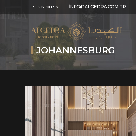
INFO@ALGEDRA.COM.TR
+90 533 701 89 71
JOHANNESBURG