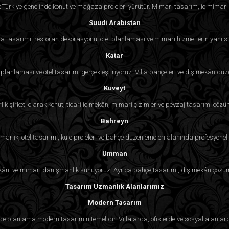
k Türkiye genelinde konut ve mağaza projeleri yürütür. Mimari tasarım, iç mimari
Suudi Arabistan
 tasarımı, restoran dekorasyonu, otel planlaması ve mimari hizmetlerin yanı sı
Katar
lanlaması ve otel tasarımı gerçekleştiriyoruz. Villa bahçeleri ve dış mekân d
Kuveyt
lık şirketi olarak konut, ticari iç mekân, mimari çizimler ve peyzaj tasarımı çözü
Bahreyn
rlık, otel tasarımı, kule projeleri ve bahçe düzenlemeleri alanında profesyonel 
Umman
ekânı ve mimari danışmanlık sunuyoruz. Ayrıca bahçe tasarımı, dış mekân çözüml
Tasarım Uzmanlık Alanlarımız
Modern Tasarım
sade planlama modern tasarımın temelidir. Villalarda, ofislerde ve sosyal alan