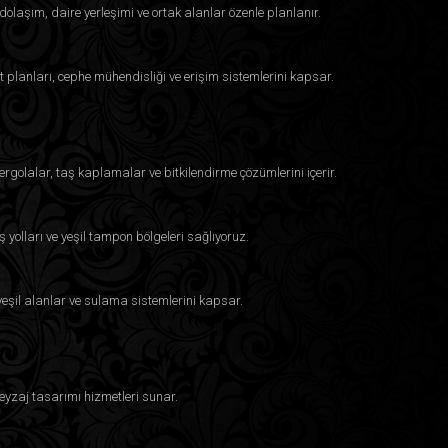
dolaşım, daire yerleşimi ve ortak alanlar özenle planlanır.
imarlık şirketlerinden farklı kılan nedir?
el tasarım trendlerini yerel stillerle harmanlama
t planları, cephe mühendisliği ve erişim sistemlerini kapsar.
er ve ticari mekanlar yaratırken sadece estetik açıdan
levsel alanlar sunuyoruz. Ekibimiz, nihai tasarımın
iyle yakından çalışır.
ergolalar, taş kaplamalar ve bitkilendirme çözümlerini içerir.
ş yolları ve yeşil tampon bölgeleri sağlıyoruz.
, yeşil alanlar ve sulama sistemlerini kapsar.
eyzaj tasarımı hizmetleri sunar.