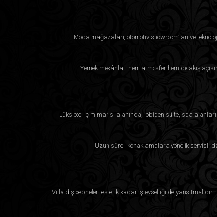
Moda mağazaları, otomotiv showroom’ları ve teknoloji
Yemek mekânları hem atmosfer hem de akış açısınd
Lüks otel iç mimarisi alanında, lobiden süite, spa alanla
Uzun süreli konaklamalara yönelik servisli da
Villa dış cepheleri estetik kadar işlevselliği de yansıtmalıdır