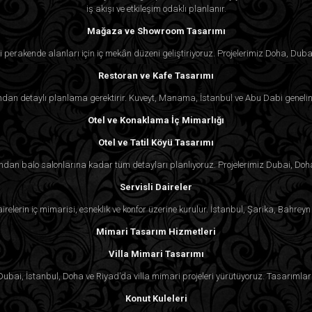
iş akışı ve etkileşim odaklı planlanır.
Mağaza ve Showroom Tasarımı
2. Johannesburg’da Algedra ile projeme n
 perakende alanları için iç mekân düzeni geliştiriyoruz. Projelerimiz Doha, Duba
Algedra ile projenize başlamak çok kolaydır
Restoran ve Kafe Tasarımı
fikirlerinizi, tercihlerinizi ve gereksiniml
tasarlamaya başlayacaktır. Fikirden uygula
an detaylı planlama gerektirir. Kuveyt, Manama, İstanbul ve Abu Dabi genelind
Otel ve Konaklama İç Mimarlığı
3. Hem modern hem de geleneksel evler i
Otel ve Tatil Köyü Tasarımı
Evet, Algedra hem modern hem de klasik tarz
rından balo salonlarına kadar tüm detayları planlıyoruz. Projelerimiz Dubai, Doh
şık, çağdaş bir villa, ister daha klasik bir tas
Servisli Daireler
yansıtan bir ev yaratır.
irelerin iç mimarisi, esneklik ve konfor üzerine kurulur. İstanbul, Şarika, Bahr
Mimari Tasarım Hizmetleri
4. Algedra Johannesburg’da ticari alan ta
Kesinlikle! Algedra, Johannesburg’daki ticar
Villa Mimari Tasarımı
ister mağaza, ister otel olsun, görsel olar
. Dubai, İstanbul, Doha ve Riyad’da villa mimari projeleri yürütüyoruz. Tasarımlar 
pratik mekanlar tasarlıyoruz.
Konut Kuleleri