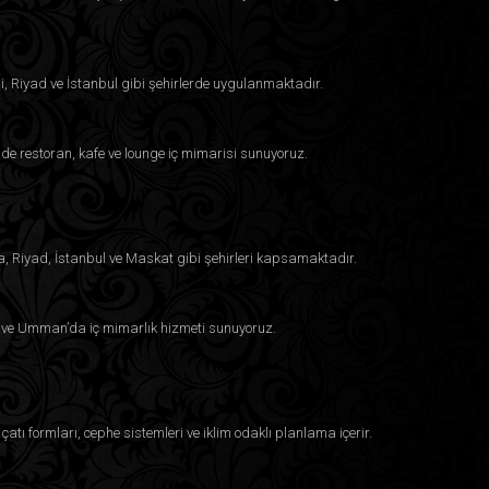
asıl başlayabilirim?
i, Riyad ve İstanbul gibi şehirlerde uygulanmaktadır.
. İlk görüşme için bizimle iletişime geçin. Ekibimiz
erinizi dinleyecek, ardından vizyonunuza özel bir plan
maya kadar her adımda size rehberlik ediyoruz.
e restoran, kafe ve lounge iç mimarisi sunuyoruz.
çin iç mimarlık hizmeti veriyor musunuz?
da evler için iç mimarlık hizmeti sunmaktadır. İster
a, Riyad, İstanbul ve Maskat gibi şehirleri kapsamaktadır.
arım isteyin, ekibimiz kişisel tarzınızı ve tercihlerinizi
eyn ve Umman’da iç mimarlık hizmeti sunuyoruz.
sarımına da yardımcı olabilir mi?
i alanların tasarımında da uzmanlaşmıştır. İster ofis,
ak çekici olmanın yanı sıra günlük kullanıma uygun,
çatı formları, cephe sistemleri ve iklim odaklı planlama içerir.