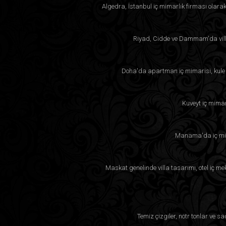
Algedra, İstanbul iç mimarlık firması olara
Riyad, Cidde ve Dammam'da villa
Doha'da apartman iç mimarisi, kule p
Kuveyt iç mimar
Manama'da iç mima
Maskat genelinde villa tasarımı, otel iç m
Temiz çizgiler, nötr tonlar ve 