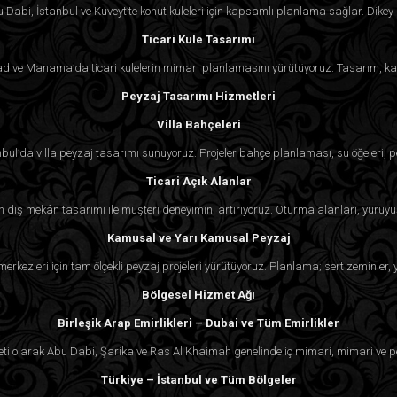
Dabi, İstanbul ve Kuveyt’te konut kuleleri için kapsamlı planlama sağlar. Dikey 
5. Algedra’yı Johannesburg’daki diğer iç m
Ticari Kule Tasarımı
Algedra, detaylara verdiği önem ve küres
 Riyad ve Manama’da ticari kulelerin mimari planlamasını yürütüyoruz. Tasarım, ka
kabiliyeti ile öne çıkar. Lüks villalar, evl
Peyzaj Tasarımı Hizmetleri
çarpıcı değil, aynı zamanda konforlu ve iş
Villa Bahçeleri
beklentilerin üzerinde olması için her müşter
nbul’da villa peyzaj tasarımı sunuyoruz. Projeler bahçe planlaması, su öğeleri, p
Ticari Açık Alanlar
çin dış mekân tasarımı ile müşteri deneyimini artırıyoruz. Oturma alanları, yürüyü
Kamusal ve Yarı Kamusal Peyzaj
k merkezleri için tam ölçekli peyzaj projeleri yürütüyoruz. Planlama; sert zeminler
Bölgesel Hizmet Ağı
Birleşik Arap Emirlikleri – Dubai ve Tüm Emirlikler
eti olarak Abu Dabi, Şarika ve Ras Al Khaimah genelinde iç mimari, mimari ve p
Türkiye – İstanbul ve Tüm Bölgeler