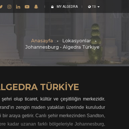
MY ALGEDRA
TR
Anasayfa
Lokasyonlar
Johannesburg - Algedra Türkiye
ALGEDRA TÜRKIYE
ri olup ticaret, kültür ve çeşitliliğin merkezidir.
rsrand’ın zengin maden yatakları üzerinde kuruludur
 bir araya getirir. Canlı şehir merkezinden Sandton,
re kadar uzanan farklı bölgeleriyle Johannesburg,