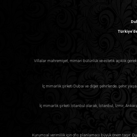
Dub
Türkiye’de
Villalar mahremiyet, mimari bütünlük ve estetik açıklık ger
İç mimarlık şirketi Dubai ve diğer şehirlerde, şehir yaşa
İç mimarlık şirketi İstanbul olarak, İstanbul, İzmir, Anka
Kurumsal verimlilik için ofis planlaması büyük önem taşır. Duba