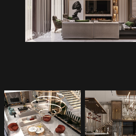
JOHANNESBURG IÇ
LÜKS IÇ TAS
MIMARLIK