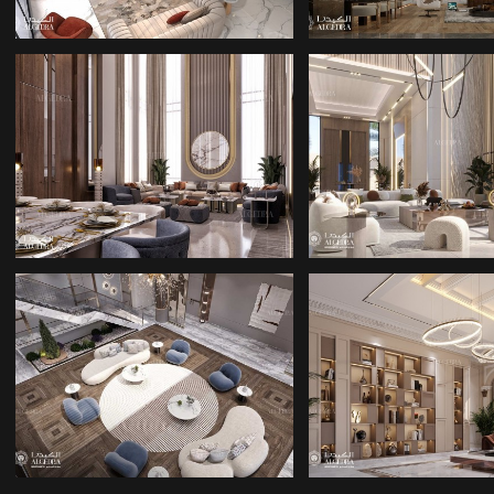
JOHANNESBUR
KONUT IÇ TASARIMI
IYI IÇ MIMAR
İÇ MEKAN STIL
 داخلي للمكاتب
HIZMETLERI