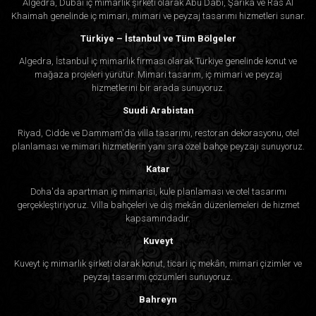
Algedra, Dubai iç mimarlık şirketi olarak Abu Dabi, Şarika ve Ras Al
Khaimah genelinde iç mimari, mimari ve peyzaj tasarımı hizmetleri sunar.
Türkiye – İstanbul ve Tüm Bölgeler
Algedra, İstanbul iç mimarlık firması olarak Türkiye genelinde konut ve
mağaza projeleri yürütür. Mimari tasarım, iç mimari ve peyzaj
hizmetlerini bir arada sunuyoruz.
Suudi Arabistan
Riyad, Cidde ve Dammam'da villa tasarımı, restoran dekorasyonu, otel
planlaması ve mimari hizmetlerin yanı sıra özel bahçe peyzajı sunuyoruz.
Katar
Doha'da apartman iç mimarisi, kule planlaması ve otel tasarımı
gerçekleştiriyoruz. Villa bahçeleri ve dış mekân düzenlemeleri de hizmet
kapsamındadır.
Kuveyt
Kuveyt iç mimarlık şirketi olarak konut, ticari iç mekân, mimari çizimler ve
peyzaj tasarımı çözümleri sunuyoruz.
Bahreyn