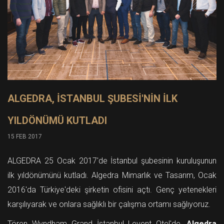
ALGEDRA, İSTANBUL ŞUBESİ'NİN İLK
YILDÖNÜMÜ KUTLADI
15 FEB 2017
ALGEDRA 25 Ocak 2017'de İstanbul şubesinin kuruluşunun
ilk yıldönümünü kutladı. Algedra Mimarlık ve Tasarım, Ocak
2016'da Türkiye'deki şirketin ofisini açtı. Genç yetenekleri
karşılıyarak ve onlara sağlıklı bir çalışma ortamı sağlıyoruz.
Tören Wyndham Grand İstanbul Levent Otel'de,
Algedra