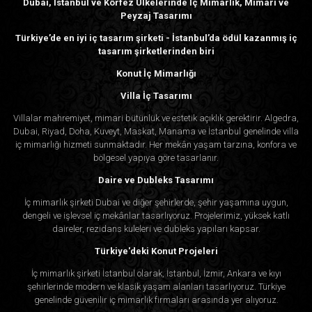
Dubai, İstanbul ve Körfez Ülkelerinde İç Mimarlık, Mimari ve
Peyzaj Tasarımı
Türkiye’de en iyi iç tasarım şirketi - İstanbul’da ödül kazanmış iç
tasarım şirketlerinden biri
Konut İç Mimarlığı
Villa İç Tasarımı
Villalar mahremiyet, mimari bütünlük ve estetik açıklık gerektirir. Algedra,
Dubai, Riyad, Doha, Kuveyt, Maskat, Manama ve İstanbul genelinde villa
iç mimarlığı hizmeti sunmaktadır. Her mekân yaşam tarzına, konfora ve
bölgesel yapıya göre tasarlanır.
Daire ve Dubleks Tasarımı
İç mimarlık şirketi Dubai ve diğer şehirlerde, şehir yaşamına uygun,
dengeli ve işlevsel iç mekânlar tasarlıyoruz. Projelerimiz, yüksek katlı
daireler, rezidans kuleleri ve dubleks yapıları kapsar.
Türkiye'deki Konut Projeleri
İç mimarlık şirketi İstanbul olarak, İstanbul, İzmir, Ankara ve kıyı
şehirlerinde modern ve klasik yaşam alanları tasarlıyoruz. Türkiye
genelinde güvenilir iç mimarlık firmaları arasında yer alıyoruz.