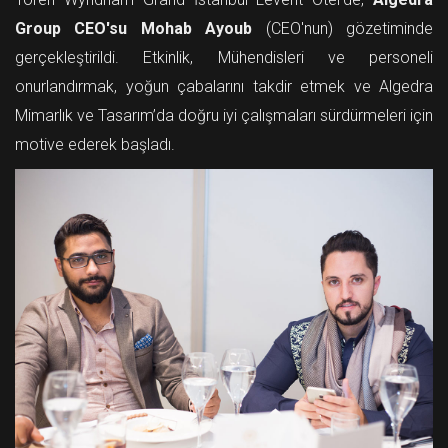
Group CEO'su Mohab Ayoub
(CEO'nun) gözetiminde
gerçekleştirildi. Etkinlik, Mühendisleri ve personeli
onurlandırmak, yoğun çabalarını takdir etmek ve Algedra
Mimarlık ve Tasarım’da doğru iyi çalışmaları sürdürmeleri için
motive ederek başladı.