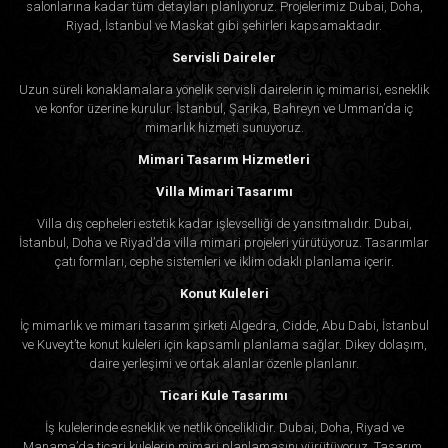
salonlarına kadar tüm detayları planlıyoruz. Projelerimiz Dubai, Doha,
Riyad, İstanbul ve Maskat gibi şehirleri kapsamaktadır.
Servisli Daireler
Uzun süreli konaklamalara yönelik servisli dairelerin iç mimarisi, esneklik
ve konfor üzerine kurulur. İstanbul, Şarika, Bahreyn ve Umman’da iç
mimarlık hizmeti sunuyoruz.
Mimari Tasarım Hizmetleri
Villa Mimari Tasarımı
Villa dış cepheleri estetik kadar işlevselliği de yansıtmalıdır. Dubai,
İstanbul, Doha ve Riyad’da villa mimari projeleri yürütüyoruz. Tasarımlar
çatı formları, cephe sistemleri ve iklim odaklı planlama içerir.
Konut Kuleleri
İç mimarlık ve mimari tasarım şirketi Algedra, Cidde, Abu Dabi, İstanbul
ve Kuveyt’te konut kuleleri için kapsamlı planlama sağlar. Dikey dolaşım,
daire yerleşimi ve ortak alanlar özenle planlanır.
Ticari Kule Tasarımı
İş kulelerinde esneklik ve netlik önceliklidir. Dubai, Doha, Riyad ve
Manama’da ticari kulelerin mimari planlamasını yürütüyoruz. Tasarım,