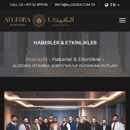
TR
CALL US +971 52 8111106
INFO@ALGEDRA.COM.TR
tog
nav
HABERLER & ETKINLIKLER
Anasayfa
Haberler & Etkinlikler
ALGEDRA, İSTANBUL ŞUBESİ'NİN İLK YILDÖNÜMÜ KUTLADI