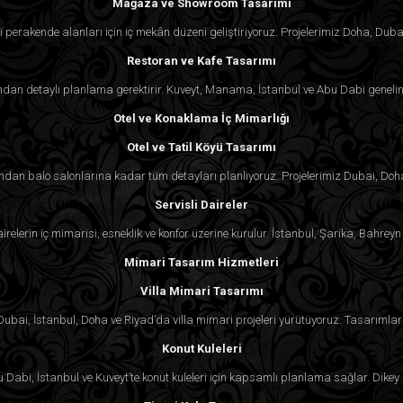
Mağaza ve Showroom Tasarımı
 perakende alanları için iç mekân düzeni geliştiriyoruz. Projelerimiz Doha, Duba
Restoran ve Kafe Tasarımı
an detaylı planlama gerektirir. Kuveyt, Manama, İstanbul ve Abu Dabi genelind
Otel ve Konaklama İç Mimarlığı
Otel ve Tatil Köyü Tasarımı
rından balo salonlarına kadar tüm detayları planlıyoruz. Projelerimiz Dubai, Doh
Servisli Daireler
irelerin iç mimarisi, esneklik ve konfor üzerine kurulur. İstanbul, Şarika, Bahr
Mimari Tasarım Hizmetleri
Villa Mimari Tasarımı
. Dubai, İstanbul, Doha ve Riyad’da villa mimari projeleri yürütüyoruz. Tasarımlar 
Konut Kuleleri
Dabi, İstanbul ve Kuveyt’te konut kuleleri için kapsamlı planlama sağlar. Dikey 