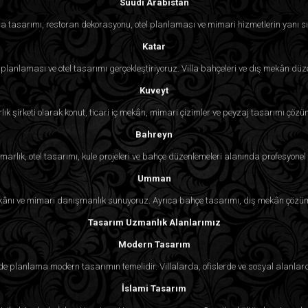
Suudi Arabistan
 tasarımı, restoran dekorasyonu, otel planlaması ve mimari hizmetlerin yanı sı
Katar
lanlaması ve otel tasarımı gerçekleştiriyoruz. Villa bahçeleri ve dış mekân d
Kuveyt
lık şirketi olarak konut, ticari iç mekân, mimari çizimler ve peyzaj tasarımı çözü
Bahreyn
rlık, otel tasarımı, kule projeleri ve bahçe düzenlemeleri alanında profesyonel 
Umman
ekânı ve mimari danışmanlık sunuyoruz. Ayrıca bahçe tasarımı, dış mekân çözüml
Tasarım Uzmanlık Alanlarımız
Modern Tasarım
sade planlama modern tasarımın temelidir. Villalarda, ofislerde ve sosyal alan
İslami Tasarım