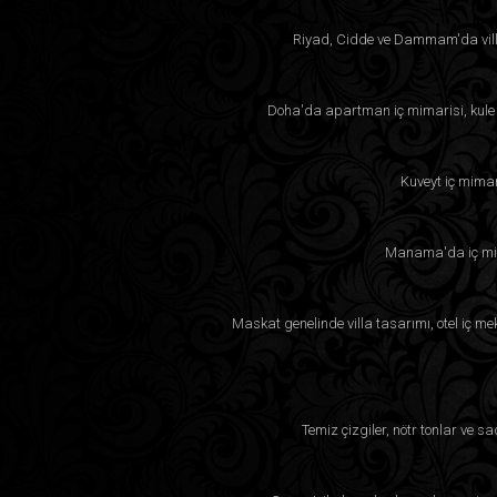
Riyad, Cidde ve Dammam'da villa
Doha'da apartman iç mimarisi, kule p
Kuveyt iç mimar
Manama'da iç mima
Maskat genelinde villa tasarımı, otel iç m
Temiz çizgiler, nötr tonlar ve 