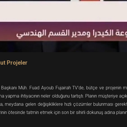
ut Projeler
şkanı Müh. Fuad Ayoub Fujairah TV'de, bütçe ve projenin maliyet
ulama yapma ihtiyacının neler olduğunu tartıştı. Planın müşteriye 
sa, meydana gelen değişikliklere hızlı çözümler bulunması gerekti
in ötesinde tatmin etmek için son bir sihirli dokunuş adına planın 