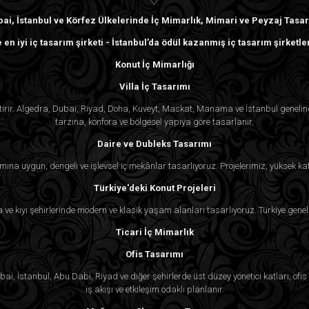
ai, İstanbul ve Körfez Ülkelerinde İç Mimarlık, Mimari ve Peyzaj Tasa
 en iyi iç tasarım şirketi - İstanbul’da ödül kazanmış iç tasarım şirketle
Konut İç Mimarlığı
Villa İç Tasarımı
ektirir. Algedra, Dubai, Riyad, Doha, Kuveyt, Maskat, Manama ve İstanbul genel
tarzına, konfora ve bölgesel yapıya göre tasarlanır.
Daire ve Dubleks Tasarımı
mına uygun, dengeli ve işlevsel iç mekânlar tasarlıyoruz. Projelerimiz, yüksek kat
Türkiye'deki Konut Projeleri
ra ve kıyı şehirlerinde modern ve klasik yaşam alanları tasarlıyoruz. Türkiye genel
Ticari İç Mimarlık
Ofis Tasarımı
i, İstanbul, Abu Dabi, Riyad ve diğer şehirlerde üst düzey yönetici katları, ofis k
iş akışı ve etkileşim odaklı planlanır.