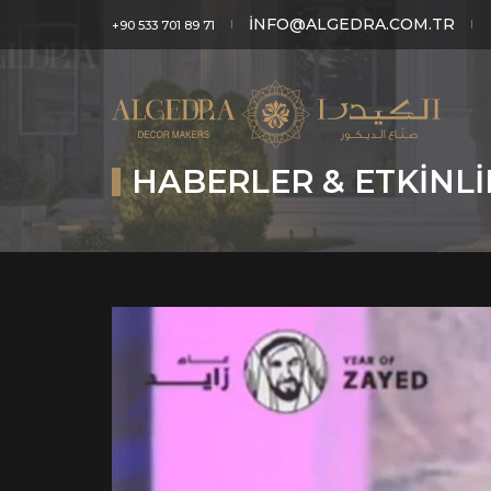
INFO@ALGEDRA.COM.TR
+90 533 701 89 71
HABERLER & ETKINL