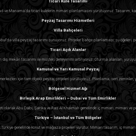
Ticari Kule Tasarımı
 Riyad ve Manama’da ticari kulelerin mimari planlamasını yürütüyoruz. Tasarım, ka
Peyzaj Tasarımı Hizmetleri
Villa Bahçeleri
nbul’da villa peyzaj tasarımı sunuyoruz. Projeler bahçe planlaması, su öğeleri, p
Ticari Açık Alanlar
çin dış mekân tasarımı ile müşteri deneyimini artırıyoruz. Oturma alanları, yürüyü
Kamusal ve Yarı Kamusal Peyzaj
k merkezleri için tam ölçekli peyzaj projeleri yürütüyoruz. Planlama; sert zeminler
Bölgesel Hizmet Ağı
Birleşik Arap Emirlikleri – Dubai ve Tüm Emirlikler
eti olarak Abu Dabi, Şarika ve Ras Al Khaimah genelinde iç mimari, mimari ve p
Türkiye – İstanbul ve Tüm Bölgeler
k Türkiye genelinde konut ve mağaza projeleri yürütür. Mimari tasarım, iç mimari