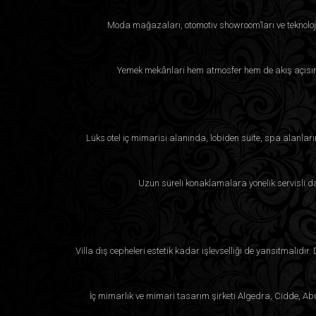
Moda mağazaları, otomotiv showroom’ları ve teknoloji
Yemek mekânları hem atmosfer hem de akış açısınd
Lüks otel iç mimarisi alanında, lobiden süite, spa alanla
Uzun süreli konaklamalara yönelik servisli da
Villa dış cepheleri estetik kadar işlevselliği de yansıtmalıdır
İç mimarlık ve mimari tasarım şirketi Algedra, Cidde, Abu 