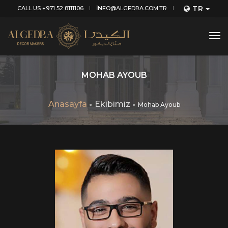
TR
CALL US +971 52 8111106
INFO@ALGEDRA.COM.TR
tog
nav
MOHAB AYOUB
Anasayfa
Ekibimiz
Mohab Ayoub