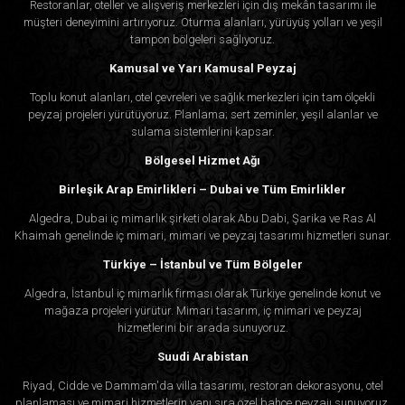
Restoranlar, oteller ve alışveriş merkezleri için dış mekân tasarımı ile
müşteri deneyimini artırıyoruz. Oturma alanları, yürüyüş yolları ve yeşil
tampon bölgeleri sağlıyoruz.
Kamusal ve Yarı Kamusal Peyzaj
Toplu konut alanları, otel çevreleri ve sağlık merkezleri için tam ölçekli
peyzaj projeleri yürütüyoruz. Planlama; sert zeminler, yeşil alanlar ve
sulama sistemlerini kapsar.
Bölgesel Hizmet Ağı
Birleşik Arap Emirlikleri – Dubai ve Tüm Emirlikler
Algedra, Dubai iç mimarlık şirketi olarak Abu Dabi, Şarika ve Ras Al
Khaimah genelinde iç mimari, mimari ve peyzaj tasarımı hizmetleri sunar.
Türkiye – İstanbul ve Tüm Bölgeler
Algedra, İstanbul iç mimarlık firması olarak Türkiye genelinde konut ve
mağaza projeleri yürütür. Mimari tasarım, iç mimari ve peyzaj
hizmetlerini bir arada sunuyoruz.
Suudi Arabistan
Riyad, Cidde ve Dammam'da villa tasarımı, restoran dekorasyonu, otel
planlaması ve mimari hizmetlerin yanı sıra özel bahçe peyzajı sunuyoruz.