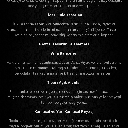
ve Kuveyt’te konut kuleleri için kapsamlı planlama sağlar. Dikey dolaşım,
özel tercihlerinizi ve gereksinimlerinizi karşılayacak
daire yerleşimi ve ortak alanlar özenle planlanır.
şekilde uyarlamaya zaman ayırıyoruz.
Ticari Kule Tasarımı
İş kulelerinde esneklik ve netlik önceliklidir. Dubai, Doha, Riyad ve
8. Hayallerinizi Gerçeğe Dönüştürün
Manama’da ticari kulelerin mimari planlamasını yürütüyoruz. Tasarım,
kat planları, cephe mühendisliği ve erişim sistemlerini kapsar.
Sarayınız en iyisinden başkasını hak etmiyor.
Peyzaj Tasarımı Hizmetleri
Algedra ile sarayınızın dış cephesini tarzınızı ve
Villa Bahçeleri
ihtişamınızı yansıtan gerçek bir şahesere
Açık alanlar evin bir uzantısıdır. Dubai, Doha, Riyad ve İstanbul’da villa
dönüştürebilirsiniz. Sarayınızı bir sanat eserine
peyzaj tasarımı sunuyoruz. Projeler bahçe planlaması, su öğeleri,
dönüştürme yolunda ilk adımı atmak için bugün
pergolalar, taş kaplamalar ve bitkilendirme çözümlerini içerir.
bizimle iletişime geçin.
Ticari Açık Alanlar
Restoranlar, oteller ve alışveriş merkezleri için dış mekân tasarımı ile
Saray dış tasarım ihtiyaçlarınız için Algedra'yı seçin
müşteri deneyimini artırıyoruz. Oturma alanları, yürüyüş yolları ve yeşil
ve uzmanlığın, yaratıcılığın ve özverinin
tampon bölgeleri sağlıyoruz.
yaratabileceği farkı deneyimleyin.
Kamusal ve Yarı Kamusal Peyzaj
Toplu konut alanları, otel çevreleri ve sağlık merkezleri için tam ölçekli
Sarayınızın dış cephesinin güzelliğini ve zarafetini
peyzaj projeleri yürütüyoruz. Planlama; sert zeminler, yeşil alanlar ve