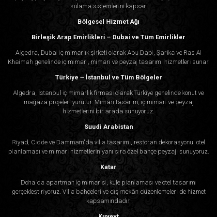
bir arada geliştirmek için
bugün bizimle iletişime
sulama sistemlerini kapsar.
geçin
.
Bölgesel Hizmet Ağı
Birleşik Arap Emirlikleri – Dubai ve Tüm Emirlikler
Algedra, Dubai iç mimarlık şirketi olarak Abu Dabi, Şarika ve Ras Al
Khaimah genelinde iç mimari, mimari ve peyzaj tasarımı hizmetleri sunar.
Türkiye – İstanbul ve Tüm Bölgeler
Algedra, İstanbul iç mimarlık firması olarak Türkiye genelinde konut ve
mağaza projeleri yürütür. Mimari tasarım, iç mimari ve peyzaj
hizmetlerini bir arada sunuyoruz.
Suudi Arabistan
Riyad, Cidde ve Dammam'da villa tasarımı, restoran dekorasyonu, otel
planlaması ve mimari hizmetlerin yanı sıra özel bahçe peyzajı sunuyoruz.
Katar
Doha'da apartman iç mimarisi, kule planlaması ve otel tasarımı
gerçekleştiriyoruz. Villa bahçeleri ve dış mekân düzenlemeleri de hizmet
kapsamındadır.
Kuveyt