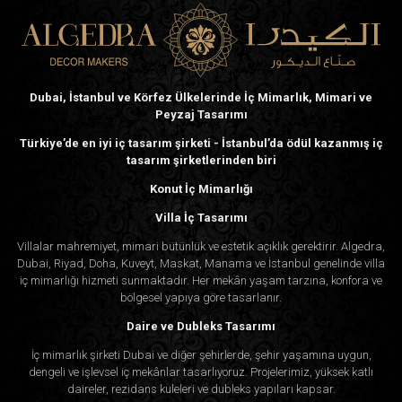
keşfetmek için şimdi bizimle iletişime geçin.
Sıradan olanla yetinmeyin; Algedra ile sıra dışı olanı
seçin. Sarayınız daha fazlasını hakediyor!
Dubai, İstanbul ve Körfez Ülkelerinde İç Mimarlık, Mimari ve
Peyzaj Tasarımı
Sarayınızın Dış Görünümü için Neden Algedra'yı
Seçmelisiniz?
Türkiye’de en iyi iç tasarım şirketi - İstanbul’da ödül kazanmış iç
tasarım şirketlerinden biri
1. Güvenebileceğiniz Uzmanlık
Konut İç Mimarlığı
Villa İç Tasarımı
Uzman ekibimiz saray dış tasarımında zengin bir
Villalar mahremiyet, mimari bütünlük ve estetik açıklık gerektirir. Algedra,
deneyime sahiptir. Sarayların dış cephelerini
Dubai, Riyad, Doha, Kuveyt, Maskat, Manama ve İstanbul genelinde villa
tasarlamanın getirdiği karmaşık ayrıntıları ve
iç mimarlığı hizmeti sunmaktadır. Her mekân yaşam tarzına, konfora ve
bölgesel yapıya göre tasarlanır.
benzersiz zorlukları anlıyoruz. İçiniz rahat olsun,
Daire ve Dubleks Tasarımı
sarayınız yetenekli ellerde.
İç mimarlık şirketi Dubai ve diğer şehirlerde, şehir yaşamına uygun,
2. Çeşitli Tasarım Stilleri
dengeli ve işlevsel iç mekânlar tasarlıyoruz. Projelerimiz, yüksek katlı
daireler, rezidans kuleleri ve dubleks yapıları kapsar.