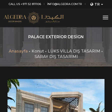
TR
CALL US +971 52 8111106
INFO@ALGEDRA.COM.TR
tog
nav
PALACE EXTERIOR DESIGN
Anasayfa
Konut
LÜKS VİLLA DIŞ TASARIM
SARAY DIŞ TASARIMI