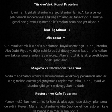
Sarayınızın kişiliğine en uygun olanı seçmenize
Türkiye'deki Konut Projeleri
olanak tanıyan geniş bir tasarım stili yelpazesi
İç mimarlık şirketi İstanbul olarak, İstanbul, İzmir, Ankara ve kıyı
sunuyoruz. Çağdaşdan klasiğe, İslamiden karma
şehirlerinde modern ve klasik yaşam alanları tasarlıyoruz. Türkiye
genelinde güvenilir iç mimarlık firmaları arasında yer alıyoruz.
tarzlara kadar vizyonunuzu hayata geçirecek
Ticari İç Mimarlık
yaratıcılığa ve uzmanlığa sahibiz.
Ofis Tasarımı
3. Kapsamlı Hizmetler
Kurumsal verimlilik için ofis planlaması büyük önem taşır. Dubai, İstanbul,
Abu Dabi, Riyad ve diğer şehirlerde üst düzey yönetici katları, ofis katları
Dış tasarımda durmuyoruz. Bütünsel yaklaşımımız,
ve ortak çalışma alanları tasarlıyoruz. Alanlar gizlilik, iş akışı ve etkileşim
odaklı planlanır.
sarayınızın her yönünün uyumlu ve lüks olmasını
Mağaza ve Showroom Tasarımı
sağlayan iç tasarım ve peyzaj planlamasını içerir.
Moda mağazaları, otomotiv showroom’ları ve teknoloji perakende alanları
için iç mekân düzeni geliştiriyoruz. Projelerimiz Doha, Dubai, Riyad ve
4. Mükemmel Kalite
İstanbul gibi şehirlerde uygulanmaktadır.
Algedra olarak beklentilerinizi aşan sonuçlar
Restoran ve Kafe Tasarımı
sunmaya kararlıyız.
Yemek mekânları hem atmosfer hem de akış açısından detaylı planlama
gerektirir. Kuveyt, Manama, İstanbul ve Abu Dabi genelinde restoran, kafe
ve lounge iç mimarisi sunuyoruz.