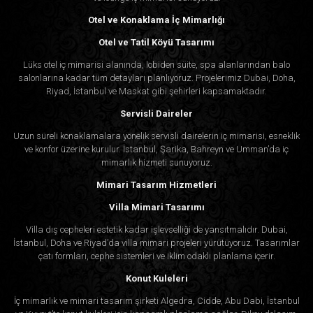
5. Ücretsiz Danışmanlık
Otel ve Konaklama İç Mimarlığı
Ekibimizle ücretsiz danışmanlık randevusu alarak
Otel ve Tatil Köyü Tasarımı
sarayınızın dönüşümüne bugün başlayın. Saray dış
Lüks otel iç mimarisi alanında, lobiden süite, spa alanlarından balo
tasarım hayallerinizi gerçeğe dönüştürmek için
salonlarına kadar tüm detayları planlıyoruz. Projelerimiz Dubai, Doha,
Riyad, İstanbul ve Maskat gibi şehirleri kapsamaktadır.
fikirlerinizi dinlemek ve uzman rehberliği sağlamak
için buradayız.
Servisli Daireler
Uzun süreli konaklamalara yönelik servisli dairelerin iç mimarisi, esneklik
6. İstanbul'un Lider Tasarım Firması
ve konfor üzerine kurulur. İstanbul, Şarika, Bahreyn ve Umman’da iç
mimarlık hizmeti sunuyoruz.
Algedra,
İstanbul'da üst düzey tasarım hizmetleri
Mimari Tasarım Hizmetleri
arayanların ilk tercihi. Yenilik ve mükemmellik
Villa Mimari Tasarımı
konusundaki itibarımız kendi adına konuşuyor.
Villa dış cepheleri estetik kadar işlevselliği de yansıtmalıdır. Dubai,
İstanbul, Doha ve Riyad’da villa mimari projeleri yürütüyoruz. Tasarımlar
7. Kişiselleştirilmiş Dokunuş
çatı formları, cephe sistemleri ve iklim odaklı planlama içerir.
Konut Kuleleri
Her sarayın benzersiz olduğunu biliyoruz. Bu
İç mimarlık ve mimari tasarım şirketi Algedra, Cidde, Abu Dabi, İstanbul
nedenle vizyonunuzu anlamaya ve tasarımlarımızı