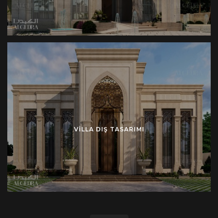
Çok Yönlü Tasarım Stilleri
Tercihlerinizi karşılamak ve sarayınızın dış cephesi
için kişiselleştirilmiş bir görünüm yaratmak için çok
çeşitli tasarım stilleri sunuyoruz:
Çağdaş Tasarım:
İşlevselliği zarafetle kusursuz bir
şekilde birleştiren şık ve modern bir görünüm
arayanlar için.
Klasik Tasarım:
Lüks ve geleneklerin yanı sıra
VILLA DIŞ TASARIMI
zamansız çekiciliği de yansıtan ayrıntılara ilgi
duyuyorsanız.
İslami/Kaligrafi Tasarım:
Kültürel ve sanatsal
unsurları sarayınızın dış cephesine dahil ederek göz
kamaştırıcı ve kültürel açıdan zengin bir ortam