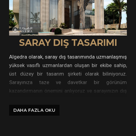
SARAY DIŞ TASARIMI
Algedra olarak, saray dış tasarımında uzmanlaşmış
yüksek vasıflı uzmanlardan oluşan bir ekibe sahip,
üst düzey bir tasarım şirketi olarak biliniyoruz.
Sarayınıza taze ve davetkar bir görünüm
kazandırmanın önemini anlıyoruz ve sarayınızın dış
tasarım ihtiyaçlarınızı karşılama sorumluluğunu
üstlenebilecek kapasiteye fazlasıyla sahibiz.
DAHA FAZLA OKU
Algedra'yı seçtiğinizde, birinci sınıf tasarım
hizmetleri sunmaya kendini adamış bir ekibe karar