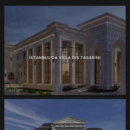
veriyorsunuz. Sadece sarayınızın dış cephesi için
benzersiz ve çarpıcı tasarımlar sunmakla
kalmıyoruz, aynı zamanda sarayınızın iç mekanı ve
peyzajı için de yenilikçi fikirler ortaya koyuyoruz.
Tasarım stillerimiz, İslami ve kaligrafik tasarımlara
özel olarak odaklanarak çağdaştan klasiğe kadar
çeşitlilik göstermektedir. Dahası, gerçekten
ISTANBUL'DA VILLA DIŞ TASARIMI
muhteşem bir görünüm yaratmak için çeşitli stilleri
kusursuz bir şekilde harmanlama uzmanlığına
sahibiz.
Saray Dış Tasarımının Önemi
Sarayınızın dış cephesi sadece bir cepheden daha
fazlasıdır; binanın genel atmosferini oluşturan
önemli bir özelliktir. Hem evinizin ihtişamının hem