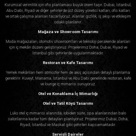
Kurumsal verimlilik için ofis planlaması büyük önem taşır. Dubai, İstanbul,
Abu Dabi, Riyad ve diğer şehirlerde üst düzey yönetici katları, ofis katları
ve ortak çalışma alanları tasarlıyoruz. Alanlar gizlilik, iş akışı ve etkileşim
odaklı planlanır.
Mağaza ve Showroom Tasarımı
Moda mağazaları, otomotiv showroom’ları ve teknoloji perakende alanları
için iç mekân düzeni geliştiriyoruz. Projelerimiz Doha, Dubai, Riyad ve
İstanbul gibi şehirlerde uygulanmaktadır.
Restoran ve Kafe Tasarımı
Yemek mekânları hem atmosfer hem de akış açısından detaylı planlama
gerektirir. Kuveyt, Manama, İstanbul ve Abu Dabi genelinde restoran, kafe
ve lounge iç mimarisi sunuyoruz.
Otel ve Konaklama İç Mimarlığı
Otel ve Tatil Köyü Tasarımı
Lüks otel iç mimarisi alanında, lobiden süite, spa alanlarından balo
salonlarına kadar tüm detayları planlıyoruz. Projelerimiz Dubai, Doha,
Riyad, İstanbul ve Maskat gibi şehirleri kapsamaktadır.
Servisli Daireler