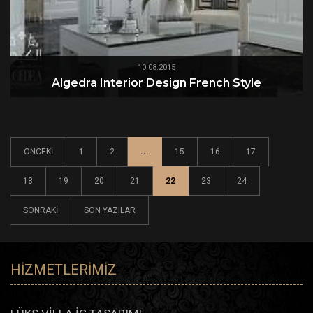
10.08.2015
Algedra Interior Design French Style
ÖNCEKI
1
2
...
15
16
17
18
19
20
21
22
23
24
SONRAKI
SON YAZILAR
HIZMETLERIMIZ