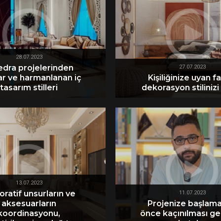
28.07.2023
edra projelerinden
27.07.2023
lar ve harmanlanan iç
Kişiliğinize uyan f
tasarım stilleri
dekorasyon stilinizi
13.07.2023
ratif unsurların ve
11.07.2023
aksesuarların
Projenize başlam
koordinasyonu,
önce kaçınılması g