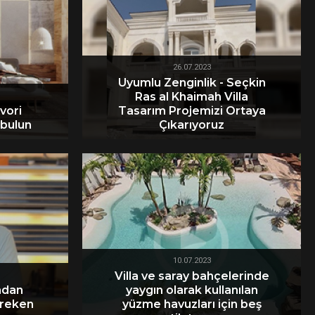
26.07.2023
Uyumlu Zenginlik - Seçkin
Ras al Khaimah Villa
avori
Tasarım Projemizi Ortaya
 bulun
Çıkarıyoruz
10.07.2023
Villa ve saray bahçelerinde
adan
yaygın olarak kullanılan
ereken
yüzme havuzları için beş