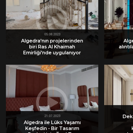
05.08.2023
Algedra'nın projelerinden
Alg
biri Ras Al Khaimah
alıntı
Emirliği'nde uygulanıyor
Deko
21.07.2023
Algedra ile Lüks Yaşamı
Keşfedin - Bir Tasarım