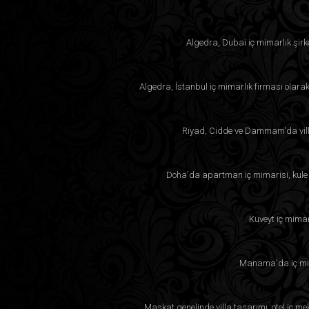
Algedra, Dubai iç mimarlık şirk
Algedra, İstanbul iç mimarlık firması olara
Riyad, Cidde ve Dammam'da villa
Doha'da apartman iç mimarisi, kule p
Kuveyt iç mimar
Manama'da iç mima
Maskat genelinde villa tasarımı, otel iç m