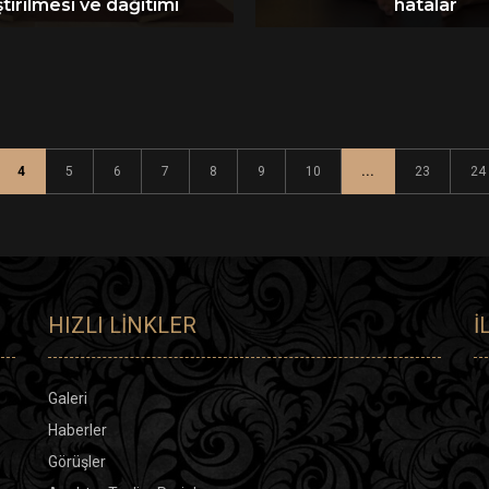
tirilmesi ve dağıtımı
hatalar
4
5
6
7
8
9
10
...
23
24
HIZLI LINKLER
İ
Galeri
Haberler
Görüşler