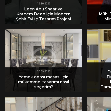
16.10.2023
Leen Abu Shaar ve
Kareem Deeb için Modern
Müh. T
Şehir Evi İç Tasarım Projesi
Mi
D
20.09.2023
Yemek odası masası için
F
mükemmel tasarımı nasıl
seçerim?
Tama