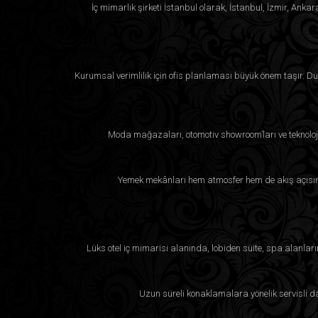
İç mimarlık şirketi İstanbul olarak, İstanbul, İzmir, Anka
Kurumsal verimlilik için ofis planlaması büyük önem taşır. Duba
Moda mağazaları, otomotiv showroom’ları ve teknoloji
Yemek mekânları hem atmosfer hem de akış açısınd
Lüks otel iç mimarisi alanında, lobiden süite, spa alanla
Uzun süreli konaklamalara yönelik servisli da