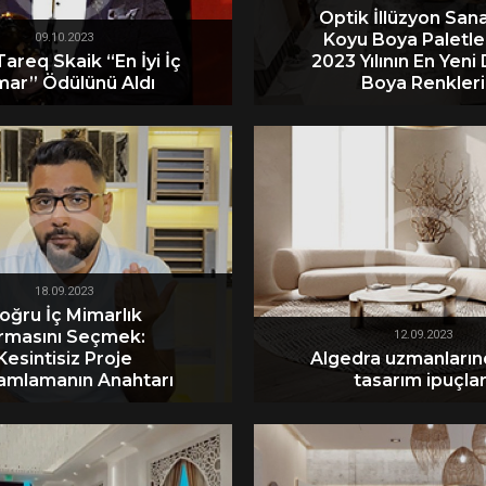
Optik İllüzyon Sana
Koyu Boya Paletle
09.10.2023
areq Skaik “En İyi İç
2023 Yılının En Yeni
mar” Ödülünü Aldı
Boya Renkleri
18.09.2023
oğru İç Mimarlık
irmasını Seçmek:
12.09.2023
Kesintisiz Proje
Algedra uzmanların
mlamanın Anahtarı
tasarım ipuçlar