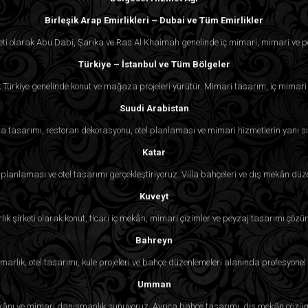
Birleşik Arap Emirlikleri – Dubai ve Tüm Emirlikler
eti olarak Abu Dabi, Şarika ve Ras Al Khaimah genelinde iç mimari, mimari ve p
Türkiye – İstanbul ve Tüm Bölgeler
k Türkiye genelinde konut ve mağaza projeleri yürütür. Mimari tasarım, iç mimari
Suudi Arabistan
 tasarımı, restoran dekorasyonu, otel planlaması ve mimari hizmetlerin yanı sı
Katar
lanlaması ve otel tasarımı gerçekleştiriyoruz. Villa bahçeleri ve dış mekân d
Kuveyt
lık şirketi olarak konut, ticari iç mekân, mimari çizimler ve peyzaj tasarımı çözü
Bahreyn
rlık, otel tasarımı, kule projeleri ve bahçe düzenlemeleri alanında profesyonel 
Umman
ekânı ve mimari danışmanlık sunuyoruz. Ayrıca bahçe tasarımı, dış mekân çözüml