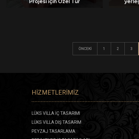
Projesi için Özel Tur
yerleş
ÖNCEKI
1
2
3
HIZMETLERIMIZ
LÜKS VİLLA İÇ TASARIMI
LÜKS VİLLA DIŞ TASARIM
PEYZAJ TASARLAMA