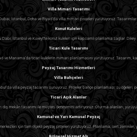
Villa Mimari Tasarımı
. Dubai, İstanbul, Doha ve Riyad’da villa mimari projeleri yürütüyoruz. Tasarımlar 
Konut Kuleleri
Dabi, İstanbul ve Kuveyt’te konut kuleleri için kapsamlı planlama sağlar. Dikey 
Ticari Kule Tasarımı
 Riyad ve Manama’da ticari kulelerin mimari planlamasını yürütüyoruz. Tasarım, ka
Peyzaj Tasarımı Hizmetleri
Villa Bahçeleri
nbul’da villa peyzaj tasarımı sunuyoruz. Projeler bahçe planlaması, su öğeleri, p
Ticari Açık Alanlar
çin dış mekân tasarımı ile müşteri deneyimini artırıyoruz. Oturma alanları, yürüyü
Kamusal ve Yarı Kamusal Peyzaj
k merkezleri için tam ölçekli peyzaj projeleri yürütüyoruz. Planlama; sert zeminler
Bölgesel Hizmet Ağı