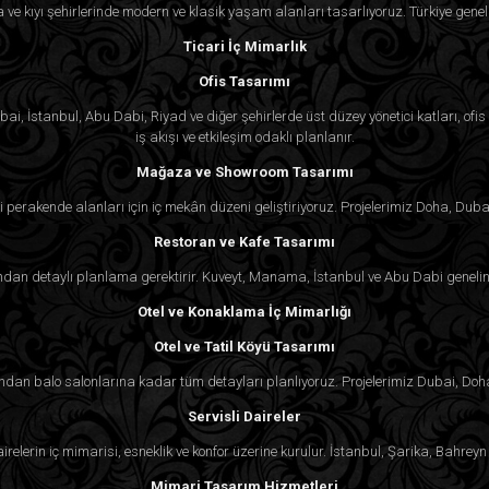
ra ve kıyı şehirlerinde modern ve klasik yaşam alanları tasarlıyoruz. Türkiye genel
Ticari İç Mimarlık
Ofis Tasarımı
i, İstanbul, Abu Dabi, Riyad ve diğer şehirlerde üst düzey yönetici katları, ofis k
iş akışı ve etkileşim odaklı planlanır.
Mağaza ve Showroom Tasarımı
 perakende alanları için iç mekân düzeni geliştiriyoruz. Projelerimiz Doha, Duba
Restoran ve Kafe Tasarımı
an detaylı planlama gerektirir. Kuveyt, Manama, İstanbul ve Abu Dabi genelind
Otel ve Konaklama İç Mimarlığı
Otel ve Tatil Köyü Tasarımı
rından balo salonlarına kadar tüm detayları planlıyoruz. Projelerimiz Dubai, Doh
Servisli Daireler
irelerin iç mimarisi, esneklik ve konfor üzerine kurulur. İstanbul, Şarika, Bahr
Mimari Tasarım Hizmetleri