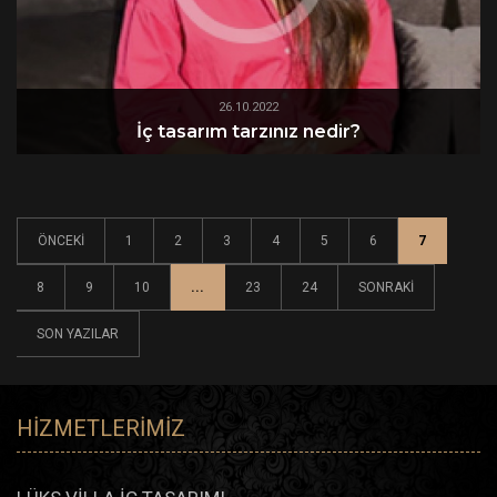
26.10.2022
İç tasarım tarzınız nedir?
ÖNCEKI
1
2
3
4
5
6
7
8
9
10
...
23
24
SONRAKI
SON YAZILAR
HIZMETLERIMIZ