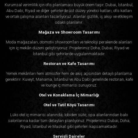
Kurumsal verimlilik için ofis planlaması büyük önem taşır. Dubai, İstanbul,
Abu Dabi, Riyad ve diğer şehirlerde üst düzey yönetici katları, ofis katları
ve ortak çalışma alanları tasarlıyoruz. Alanlar gizlilik, iş akışı ve etkileşim
odaklı planlanır.
Mağaza ve Showroom Tasarımı
Moda mağazaları, otomotiv showroom’ları ve teknoloji perakende alanları
için iç mekân düzeni geliştiriyoruz. Projelerimiz Doha, Dubai, Riyad ve
İstanbul gibi şehirlerde uygulanmaktadır.
Restoran ve Kafe Tasarımı
Yemek mekânları hem atmosfer hem de akış açısından detaylı planlama
gerektirir. Kuveyt, Manama, İstanbul ve Abu Dabi genelinde restoran, kafe
ve lounge iç mimarisi sunuyoruz.
Otel ve Konaklama İç Mimarlığı
Otel ve Tatil Köyü Tasarımı
Lüks otel iç mimarisi alanında, lobiden süite, spa alanlarından balo
salonlarına kadar tüm detayları planlıyoruz. Projelerimiz Dubai, Doha,
Riyad, İstanbul ve Maskat gibi şehirleri kapsamaktadır.
Servisli Daireler