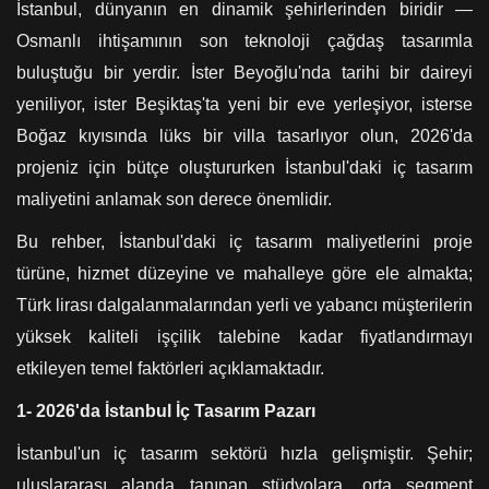
İstanbul, dünyanın en dinamik şehirlerinden biridir —
Osmanlı ihtişamının son teknoloji çağdaş tasarımla
buluştuğu bir yerdir. İster Beyoğlu'nda tarihi bir daireyi
yeniliyor, ister Beşiktaş'ta yeni bir eve yerleşiyor, isterse
Boğaz kıyısında lüks bir villa tasarlıyor olun, 2026'da
projeniz için bütçe oluştururken İstanbul'daki iç tasarım
maliyetini anlamak son derece önemlidir.
Bu rehber, İstanbul'daki iç tasarım maliyetlerini proje
türüne, hizmet düzeyine ve mahalleye göre ele almakta;
Türk lirası dalgalanmalarından yerli ve yabancı müşterilerin
yüksek kaliteli işçilik talebine kadar fiyatlandırmayı
etkileyen temel faktörleri açıklamaktadır.
1- 2026'da İstanbul İç Tasarım Pazarı
İstanbul'un iç tasarım sektörü hızla gelişmiştir. Şehir;
uluslararası alanda tanınan stüdyolara, orta segment