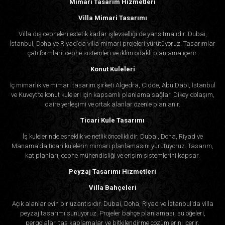
Mimari Tasarım Hizmetleri
Villa Mimari Tasarımı
Villa dış cepheleri estetik kadar işlevselliği de yansıtmalıdır. Dubai,
İstanbul, Doha ve Riyad’da villa mimari projeleri yürütüyoruz. Tasarımlar
çatı formları, cephe sistemleri ve iklim odaklı planlama içerir.
Konut Kuleleri
İç mimarlık ve mimari tasarım şirketi Algedra, Cidde, Abu Dabi, İstanbul
ve Kuveyt’te konut kuleleri için kapsamlı planlama sağlar. Dikey dolaşım,
daire yerleşimi ve ortak alanlar özenle planlanır.
Ticari Kule Tasarımı
İş kulelerinde esneklik ve netlik önceliklidir. Dubai, Doha, Riyad ve
Manama’da ticari kulelerin mimari planlamasını yürütüyoruz. Tasarım,
kat planları, cephe mühendisliği ve erişim sistemlerini kapsar.
Peyzaj Tasarımı Hizmetleri
Villa Bahçeleri
Açık alanlar evin bir uzantısıdır. Dubai, Doha, Riyad ve İstanbul’da villa
peyzaj tasarımı sunuyoruz. Projeler bahçe planlaması, su öğeleri,
pergolalar, taş kaplamalar ve bitkilendirme çözümlerini içerir.