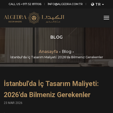
TR
CALL US +971 52 8111106
INFO@ALGEDRA.COM.TR
tog
nav
BLOG
Anasayfa
Blog
İstanbul'da İç Tasarım Maliyeti: 2026'da Bilmeniz Gerekenler
İstanbul'da İç Tasarım Maliyeti:
2026'da Bilmeniz Gerekenler
23 MAR 2026