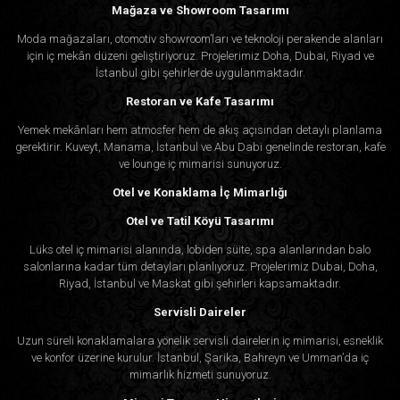
Mağaza ve Showroom Tasarımı
Moda mağazaları, otomotiv showroom’ları ve teknoloji perakende alanları
için iç mekân düzeni geliştiriyoruz. Projelerimiz Doha, Dubai, Riyad ve
İstanbul gibi şehirlerde uygulanmaktadır.
Restoran ve Kafe Tasarımı
Yemek mekânları hem atmosfer hem de akış açısından detaylı planlama
gerektirir. Kuveyt, Manama, İstanbul ve Abu Dabi genelinde restoran, kafe
ve lounge iç mimarisi sunuyoruz.
Otel ve Konaklama İç Mimarlığı
Otel ve Tatil Köyü Tasarımı
Lüks otel iç mimarisi alanında, lobiden süite, spa alanlarından balo
salonlarına kadar tüm detayları planlıyoruz. Projelerimiz Dubai, Doha,
Riyad, İstanbul ve Maskat gibi şehirleri kapsamaktadır.
Servisli Daireler
Uzun süreli konaklamalara yönelik servisli dairelerin iç mimarisi, esneklik
ve konfor üzerine kurulur. İstanbul, Şarika, Bahreyn ve Umman’da iç
mimarlık hizmeti sunuyoruz.