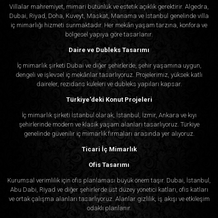
Villalar mahremiyet, mimari bütünlük ve estetik açıklık gerektirir. Algedra,
Dubai, Riyad, Doha, Kuveyt, Maskat, Manama ve İstanbul genelinde villa
iç mimarlığı hizmeti sunmaktadır. Her mekân yaşam tarzına, konfora ve
bölgesel yapıya göre tasarlanır.
Daire ve Dubleks Tasarımı
İç mimarlık şirketi Dubai ve diğer şehirlerde, şehir yaşamına uygun,
dengeli ve işlevsel iç mekânlar tasarlıyoruz. Projelerimiz, yüksek katlı
daireler, rezidans kuleleri ve dubleks yapıları kapsar.
Türkiye'deki Konut Projeleri
İç mimarlık şirketi İstanbul olarak, İstanbul, İzmir, Ankara ve kıyı
şehirlerinde modern ve klasik yaşam alanları tasarlıyoruz. Türkiye
genelinde güvenilir iç mimarlık firmaları arasında yer alıyoruz.
Ticari İç Mimarlık
Ofis Tasarımı
Kurumsal verimlilik için ofis planlaması büyük önem taşır. Dubai, İstanbul,
Abu Dabi, Riyad ve diğer şehirlerde üst düzey yönetici katları, ofis katları
ve ortak çalışma alanları tasarlıyoruz. Alanlar gizlilik, iş akışı ve etkileşim
odaklı planlanır.