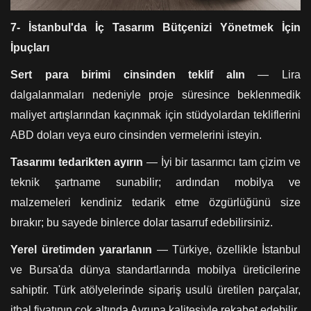
7- İstanbul'da İç Tasarım Bütçenizi Yönetmek İçin
İpuçları
Sert para birimi cinsinden teklif alın
— Lira
dalgalanmaları nedeniyle proje süresince beklenmedik
maliyet artışlarından kaçınmak için stüdyolardan tekliflerini
ABD doları veya euro cinsinden vermelerini isteyin.
Tasarımı tedarikten ayırın
— İyi bir tasarımcı tam çizim ve
teknik şartname sunabilir; ardından mobilya ve
malzemeleri kendiniz tedarik etme özgürlüğünü size
bırakır; bu sayede binlerce dolar tasarruf edebilirsiniz.
Yerel üretimden yararlanın
— Türkiye, özellikle İstanbul
ve Bursa'da dünya standartlarında mobilya üreticilerine
sahiptir. Türk atölyelerinde sipariş usulü üretilen parçalar,
ithal fiyatının çok altında Avrupa kalitesiyle rekabet edebilir.