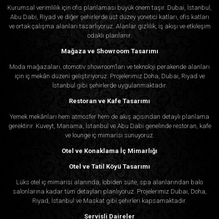
Kurumsal verimlilik için ofis planlaması büyük önem taşır. Dubai, İstanbul,
Abu Dabi, Riyad ve diğer şehirlerde üst düzey yönetici katları, ofis katları
ve ortak çalışma alanları tasarlıyoruz. Alanlar gizlilik, iş akışı ve etkileşim
odaklı planlanır.
Mağaza ve Showroom Tasarımı
Moda mağazaları, otomotiv showroom’ları ve teknoloji perakende alanları
için iç mekân düzeni geliştiriyoruz. Projelerimiz Doha, Dubai, Riyad ve
İstanbul gibi şehirlerde uygulanmaktadır.
Restoran ve Kafe Tasarımı
Yemek mekânları hem atmosfer hem de akış açısından detaylı planlama
gerektirir. Kuveyt, Manama, İstanbul ve Abu Dabi genelinde restoran, kafe
ve lounge iç mimarisi sunuyoruz.
Otel ve Konaklama İç Mimarlığı
Otel ve Tatil Köyü Tasarımı
Lüks otel iç mimarisi alanında, lobiden süite, spa alanlarından balo
salonlarına kadar tüm detayları planlıyoruz. Projelerimiz Dubai, Doha,
Riyad, İstanbul ve Maskat gibi şehirleri kapsamaktadır.
Servisli Daireler