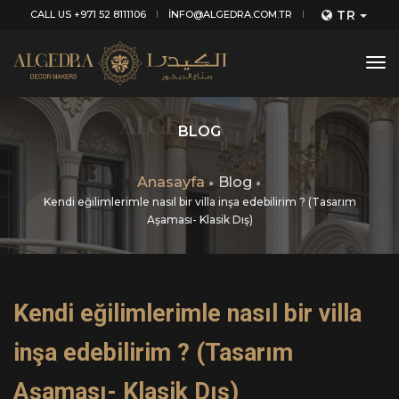
TR
CALL US +971 52 8111106
INFO@ALGEDRA.COM.TR
tog
nav
BLOG
Anasayfa
Blog
Kendi eğilimlerimle nasıl bir villa inşa edebilirim ? (Tasarım
Aşaması- Klasik Dış)
Kendi eğilimlerimle nasıl bir villa
inşa edebilirim ? (Tasarım
Aşaması- Klasik Dış)