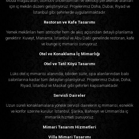
Moda mağazaları, otomotiv showroom’ları ve teknoloji perakende alanları
için iç mekân düzeni geliştiriyoruz. Projelerimiz Doha, Dubai, Riyad ve
İstanbul gibi şehirlerde uygulanmaktadır.
Restoran ve Kafe Tasarımı
Yemek mekânları hem atmosfer hem de akış açısından detaylı planlama
gerektirir. Kuveyt, Manama, İstanbul ve Abu Dabi genelinde restoran, kafe
ve lounge iç mimarisi sunuyoruz.
Otel ve Konaklama İç Mimarlığı
Otel ve Tatil Köyü Tasarımı
Lüks otel iç mimarisi alanında, lobiden süite, spa alanlarından balo
salonlarına kadar tüm detayları planlıyoruz. Projelerimiz Dubai, Doha,
Riyad, İstanbul ve Maskat gibi şehirleri kapsamaktadır.
Servisli Daireler
Uzun süreli konaklamalara yönelik servisli dairelerin iç mimarisi, esneklik
ve konfor üzerine kurulur. İstanbul, Şarika, Bahreyn ve Umman’da iç
mimarlık hizmeti sunuyoruz.
Mimari Tasarım Hizmetleri
Villa Mimari Tasarımı