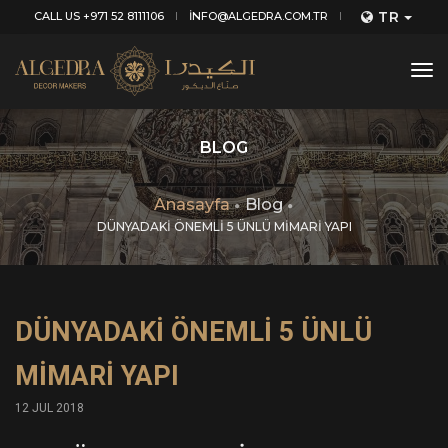
TR
CALL US +971 52 8111106
INFO@ALGEDRA.COM.TR
tog
nav
BLOG
Anasayfa
Blog
DÜNYADAKİ ÖNEMLİ 5 ÜNLÜ MİMARİ YAPI
DÜNYADAKİ ÖNEMLİ 5 ÜNLÜ
MİMARİ YAPI
12 JUL 2018