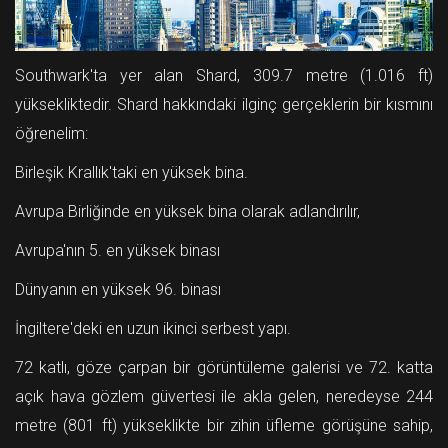
Southwark'ta yer alan Shard, 309.7 metre (1.016 ft)
yüksekliktedir. Shard hakkındaki ilginç gerçeklerin bir kısmını
öğrenelim:
Birleşik Krallık'taki en yüksek bina.
Avrupa Birliğinde en yüksek bina olarak adlandırılır,
Avrupa'nın 5. en yüksek binası
Dünyanın en yüksek 96. binası
İngiltere'deki en uzun ikinci serbest yapı.
72 katlı, göze çarpan bir görüntüleme galerisi ve 72. katta
açık hava gözlem güvertesi ile akla gelen, neredeyse 244
metre (801 ft) yükseklikte bir zihin üfleme görüşüne sahip,