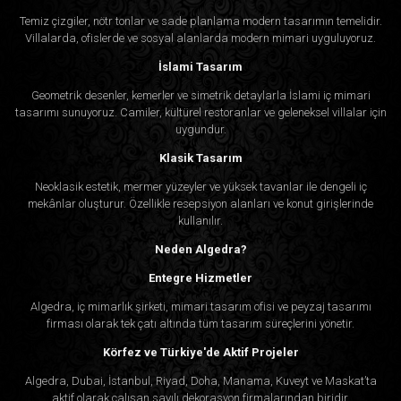
Temiz çizgiler, nötr tonlar ve sade planlama modern tasarımın temelidir.
Villalarda, ofislerde ve sosyal alanlarda modern mimari uyguluyoruz.
İslami Tasarım
Geometrik desenler, kemerler ve simetrik detaylarla İslami iç mimari
tasarımı sunuyoruz. Camiler, kültürel restoranlar ve geleneksel villalar için
uygundur.
Klasik Tasarım
Neoklasik estetik, mermer yüzeyler ve yüksek tavanlar ile dengeli iç
mekânlar oluşturur. Özellikle resepsiyon alanları ve konut girişlerinde
kullanılır.
Neden Algedra?
Entegre Hizmetler
Algedra, iç mimarlık şirketi, mimari tasarım ofisi ve peyzaj tasarımı
firması olarak tek çatı altında tüm tasarım süreçlerini yönetir.
Körfez ve Türkiye'de Aktif Projeler
Algedra, Dubai, İstanbul, Riyad, Doha, Manama, Kuveyt ve Maskat’ta
aktif olarak çalışan sayılı dekorasyon firmalarından biridir.