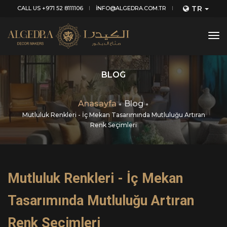
TR
CALL US +971 52 8111106
INFO@ALGEDRA.COM.TR
tog
nav
BLOG
Anasayfa
Blog
Mutluluk Renkleri - İç Mekan Tasarımında Mutluluğu Artıran
Renk Seçimleri
Mutluluk Renkleri - İç Mekan
Tasarımında Mutluluğu Artıran
Renk Seçimleri