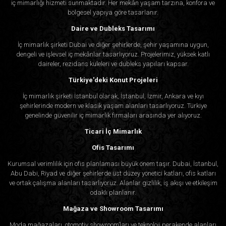
iç mimarlığı hizmeti sunmaktadır. Her mekân yaşam tarzına, konfora ve
bölgesel yapıya göre tasarlanır.
Daire ve Dubleks Tasarımı
İç mimarlık şirketi Dubai ve diğer şehirlerde, şehir yaşamına uygun,
dengeli ve işlevsel iç mekânlar tasarlıyoruz. Projelerimiz, yüksek katlı
daireler, rezidans kuleleri ve dubleks yapıları kapsar.
Türkiye'deki Konut Projeleri
İç mimarlık şirketi İstanbul olarak, İstanbul, İzmir, Ankara ve kıyı
şehirlerinde modern ve klasik yaşam alanları tasarlıyoruz. Türkiye
genelinde güvenilir iç mimarlık firmaları arasında yer alıyoruz.
Ticari İç Mimarlık
Ofis Tasarımı
Kurumsal verimlilik için ofis planlaması büyük önem taşır. Dubai, İstanbul,
Abu Dabi, Riyad ve diğer şehirlerde üst düzey yönetici katları, ofis katları
ve ortak çalışma alanları tasarlıyoruz. Alanlar gizlilik, iş akışı ve etkileşim
odaklı planlanır.
Mağaza ve Showroom Tasarımı
Moda mağazaları, otomotiv showroom’ları ve teknoloji perakende alanları