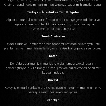
Algedra, Dubai iç mimarlık şirketi olarak Abu Dabi, Şarika ve Ras Al
Khaimah genelinde iç mimari, mimari ve peyzaj tasarımı hizmetleri sunar.
Türkiye – İstanbul ve Tüm Bölgeler
Algedra, İstanbul iç mimarlık firması olarak Türkiye genelinde konut ve
mağaza projeleri yürütür. Mimari tasarım, iç mimari ve peyzaj
hizmetlerini bir arada sunuyoruz.
Suudi Arabistan
Riyad, Cidde ve Dammam'da villa tasarımı, restoran dekorasyonu, otel
planlaması ve mimari hizmetlerin yanı sıra özel bahçe peyzajı sunuyoruz.
Katar
Doha'da apartman iç mimarisi, kule planlaması ve otel tasarımı
gerçekleştiriyoruz. Villa bahçeleri ve dış mekân düzenlemeleri de hizmet
kapsamındadır.
Kuveyt
Kuveyt iç mimarlık şirketi olarak konut, ticari iç mekân, mimari çizimler ve
peyzaj tasarımı çözümleri sunuyoruz.
Bahreyn