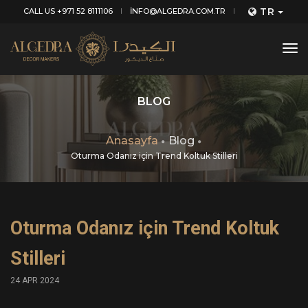
TR
CALL US +971 52 8111106
INFO@ALGEDRA.COM.TR
tog
nav
BLOG
Anasayfa
Blog
Oturma Odanız için Trend Koltuk Stilleri
Oturma Odanız için Trend Koltuk
Stilleri
24 APR 2024