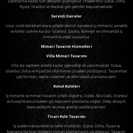
salonlarına kadar tüm detayları planlıyoruz. Projelerimiz Dubai, Doha,
Riyad, İstanbul ve Maskat gibi şehirleri kapsamaktadır.
Servisli Daireler
Uzun süreli konaklamalara yönelik servisli dairelerin iç mimarisi, esneklik
ve konfor üzerine kurulur. İstanbul, Şarika, Bahreyn ve Umman’da iç
mimarlık hizmeti sunuyoruz.
Mimari Tasarım Hizmetleri
Villa Mimari Tasarımı
Villa dış cepheleri estetik kadar işlevselliği de yansıtmalıdır. Dubai,
İstanbul, Doha ve Riyad’da villa mimari projeleri yürütüyoruz. Tasarımlar
çatı formları, cephe sistemleri ve iklim odaklı planlama içerir.
Konut Kuleleri
İç mimarlık ve mimari tasarım şirketi Algedra, Cidde, Abu Dabi, İstanbul
ve Kuveyt’te konut kuleleri için kapsamlı planlama sağlar. Dikey dolaşım,
daire yerleşimi ve ortak alanlar özenle planlanır.
Ticari Kule Tasarımı
İş kulelerinde esneklik ve netlik önceliklidir. Dubai, Doha, Riyad ve
Manama’da ticari kulelerin mimari planlamasını yürütüyoruz. Tasarım,