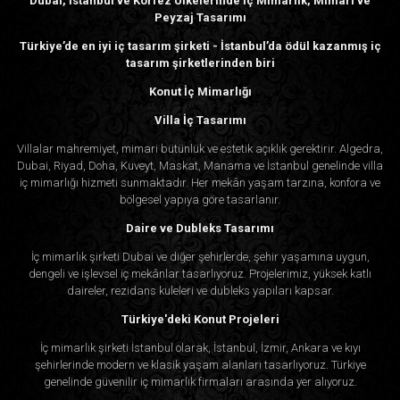
Dubai, İstanbul ve Körfez Ülkelerinde İç Mimarlık, Mimari ve
Peyzaj Tasarımı
Türkiye’de en iyi iç tasarım şirketi - İstanbul’da ödül kazanmış iç
tasarım şirketlerinden biri
Konut İç Mimarlığı
Villa İç Tasarımı
Villalar mahremiyet, mimari bütünlük ve estetik açıklık gerektirir. Algedra,
Dubai, Riyad, Doha, Kuveyt, Maskat, Manama ve İstanbul genelinde villa
iç mimarlığı hizmeti sunmaktadır. Her mekân yaşam tarzına, konfora ve
bölgesel yapıya göre tasarlanır.
Daire ve Dubleks Tasarımı
İç mimarlık şirketi Dubai ve diğer şehirlerde, şehir yaşamına uygun,
dengeli ve işlevsel iç mekânlar tasarlıyoruz. Projelerimiz, yüksek katlı
daireler, rezidans kuleleri ve dubleks yapıları kapsar.
Türkiye'deki Konut Projeleri
İç mimarlık şirketi İstanbul olarak, İstanbul, İzmir, Ankara ve kıyı
şehirlerinde modern ve klasik yaşam alanları tasarlıyoruz. Türkiye
genelinde güvenilir iç mimarlık firmaları arasında yer alıyoruz.