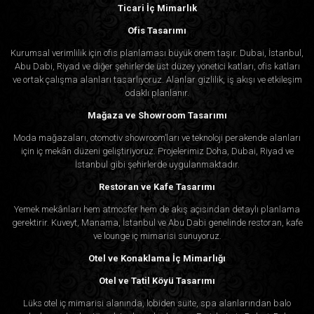
Ticari İç Mimarlık
Ofis Tasarımı
Kurumsal verimlilik için ofis planlaması büyük önem taşır. Dubai, İstanbul,
Abu Dabi, Riyad ve diğer şehirlerde üst düzey yönetici katları, ofis katları
ve ortak çalışma alanları tasarlıyoruz. Alanlar gizlilik, iş akışı ve etkileşim
odaklı planlanır.
Mağaza ve Showroom Tasarımı
Moda mağazaları, otomotiv showroom’ları ve teknoloji perakende alanları
için iç mekân düzeni geliştiriyoruz. Projelerimiz Doha, Dubai, Riyad ve
İstanbul gibi şehirlerde uygulanmaktadır.
Restoran ve Kafe Tasarımı
Yemek mekânları hem atmosfer hem de akış açısından detaylı planlama
gerektirir. Kuveyt, Manama, İstanbul ve Abu Dabi genelinde restoran, kafe
ve lounge iç mimarisi sunuyoruz.
Otel ve Konaklama İç Mimarlığı
Otel ve Tatil Köyü Tasarımı
Lüks otel iç mimarisi alanında, lobiden süite, spa alanlarından balo