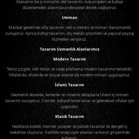
Manama'da iç mimarlık, otel tasarımı, kule projeleri ve bahçe
düzenlemeleri alanında profesyonel destek sağlıyoruz.
Umman
Maskat genelinde villa tasarımı, otel iç mekânı ve mimari danışmanlık
sunuyoruz. Ayrıca bahçe tasarımı, dış mekân çözümleri ve yapısal peyzaj
hizmetleri veriyoruz.
Tasarım Uzmanlık Alanlarımız
Modern Tasarım
Temiz çizgiler, nötr tonlar ve sade planlama modern tasarımın temelidir.
Villalarda, ofislerde ve sosyal alanlarda modern mimari uyguluyoruz.
İslami Tasarım
Geometrik desenler, kemerler ve simetrik detaylarla İslami iç mimari
tasarımı sunuyoruz. Camiler, kültürel restoranlar ve geleneksel villalar için
uygundur.
Klasik Tasarım
Neoklasik estetik, mermer yüzeyler ve yüksek tavanlar ile dengeli iç
mekânlar oluşturur. Özellikle resepsiyon alanları ve konut girişlerinde
kullanılır.