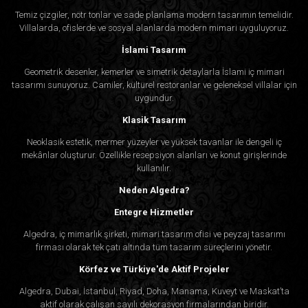
Temiz çizgiler, nötr tonlar ve sade planlama modern tasarımın temelidir.
Villalarda, ofislerde ve sosyal alanlarda modern mimari uyguluyoruz.
İslami Tasarım
Geometrik desenler, kemerler ve simetrik detaylarla İslami iç mimari
tasarımı sunuyoruz. Camiler, kültürel restoranlar ve geleneksel villalar için
uygundur.
Klasik Tasarım
Neoklasik estetik, mermer yüzeyler ve yüksek tavanlar ile dengeli iç
mekânlar oluşturur. Özellikle resepsiyon alanları ve konut girişlerinde
kullanılır.
Neden Algedra?
Entegre Hizmetler
Algedra, iç mimarlık şirketi, mimari tasarım ofisi ve peyzaj tasarımı
firması olarak tek çatı altında tüm tasarım süreçlerini yönetir.
Körfez ve Türkiye'de Aktif Projeler
Algedra, Dubai, İstanbul, Riyad, Doha, Manama, Kuveyt ve Maskat’ta
aktif olarak çalışan sayılı dekorasyon firmalarından biridir.