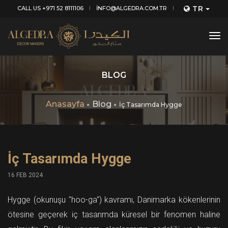
TR
CALL US +971 52 8111106
INFO@ALGEDRA.COM.TR
tog
nav
BLOG
Anasayfa
Blog
İç Tasarımda Hygge
İç Tasarımda Hygge
16 FEB 2024
Hygge (okunuşu "hoo-ga") kavramı, Danimarka kökenlerinin
ötesine geçerek iç tasarımda küresel bir fenomen haline