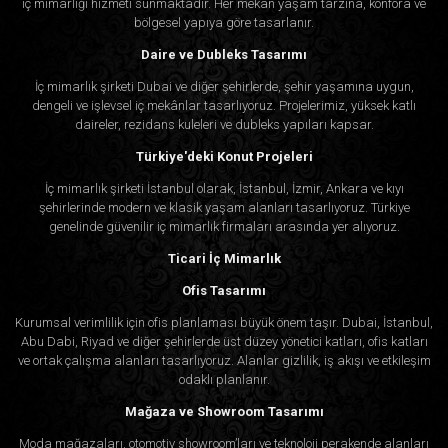
iç mimarlığı hizmeti sunmaktadır. Her mekân yaşam tarzına, konfora ve
bölgesel yapıya göre tasarlanır.
Daire ve Dubleks Tasarımı
İç mimarlık şirketi Dubai ve diğer şehirlerde, şehir yaşamına uygun,
dengeli ve işlevsel iç mekânlar tasarlıyoruz. Projelerimiz, yüksek katlı
daireler, rezidans kuleleri ve dubleks yapıları kapsar.
Türkiye'deki Konut Projeleri
İç mimarlık şirketi İstanbul olarak, İstanbul, İzmir, Ankara ve kıyı
şehirlerinde modern ve klasik yaşam alanları tasarlıyoruz. Türkiye
genelinde güvenilir iç mimarlık firmaları arasında yer alıyoruz.
Ticari İç Mimarlık
Ofis Tasarımı
Kurumsal verimlilik için ofis planlaması büyük önem taşır. Dubai, İstanbul,
Abu Dabi, Riyad ve diğer şehirlerde üst düzey yönetici katları, ofis katları
ve ortak çalışma alanları tasarlıyoruz. Alanlar gizlilik, iş akışı ve etkileşim
odaklı planlanır.
Mağaza ve Showroom Tasarımı
Moda mağazaları, otomotiv showroom’ları ve teknoloji perakende alanları