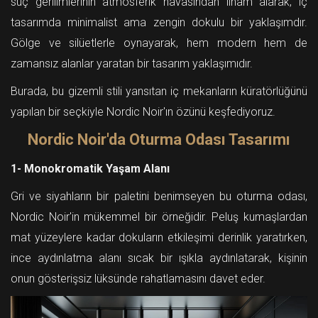
suç gerilimlerinin atmosferik havasından ilham alarak, iç
tasarımda minimalist ama zengin dokulu bir yaklaşımdır.
Gölge ve silüetlerle oynayarak, hem modern hem de
zamansız alanlar yaratan bir tasarım yaklaşımıdır.
Burada, bu gizemli stili yansıtan iç mekanların küratörlüğünü
yapılan bir seçkiyle Nordic Noir'ın özünü keşfediyoruz.
Nordic Noir'da Oturma Odası Tasarımı
1- Monokromatik Yaşam Alanı
Gri ve siyahların bir paletini benimseyen bu oturma odası,
Nordic Noir'in mükemmel bir örneğidir. Peluş kumaşlardan
mat yüzeylere kadar dokuların etkileşimi derinlik yaratırken,
ince aydınlatma alanı sıcak bir ışıkla aydınlatarak, kişinin
onun gösterişsiz lüksünde rahatlamasını davet eder.