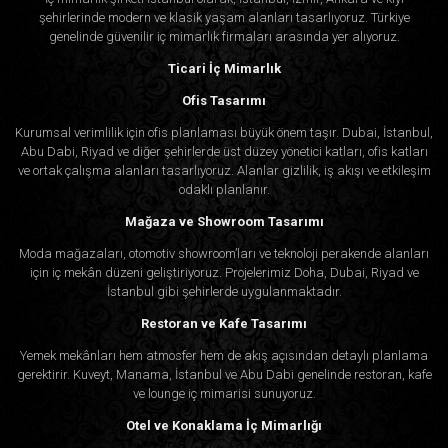
şehirlerinde modern ve klasik yaşam alanları tasarlıyoruz. Türkiye
genelinde güvenilir iç mimarlık firmaları arasında yer alıyoruz.
Ticari İç Mimarlık
Ofis Tasarımı
Kurumsal verimlilik için ofis planlaması büyük önem taşır. Dubai, İstanbul,
Abu Dabi, Riyad ve diğer şehirlerde üst düzey yönetici katları, ofis katları
ve ortak çalışma alanları tasarlıyoruz. Alanlar gizlilik, iş akışı ve etkileşim
odaklı planlanır.
Mağaza ve Showroom Tasarımı
Moda mağazaları, otomotiv showroom’ları ve teknoloji perakende alanları
için iç mekân düzeni geliştiriyoruz. Projelerimiz Doha, Dubai, Riyad ve
İstanbul gibi şehirlerde uygulanmaktadır.
Restoran ve Kafe Tasarımı
Yemek mekânları hem atmosfer hem de akış açısından detaylı planlama
gerektirir. Kuveyt, Manama, İstanbul ve Abu Dabi genelinde restoran, kafe
ve lounge iç mimarisi sunuyoruz.
Otel ve Konaklama İç Mimarlığı