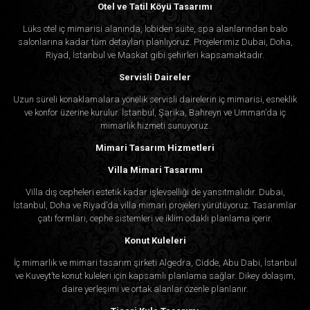
Otel ve Tatil Köyü Tasarımı
Lüks otel iç mimarisi alanında, lobiden süite, spa alanlarından balo
salonlarına kadar tüm detayları planlıyoruz. Projelerimiz Dubai, Doha,
Riyad, İstanbul ve Maskat gibi şehirleri kapsamaktadır.
Servisli Daireler
Uzun süreli konaklamalara yönelik servisli dairelerin iç mimarisi, esneklik
ve konfor üzerine kurulur. İstanbul, Şarika, Bahreyn ve Umman’da iç
mimarlık hizmeti sunuyoruz.
Mimari Tasarım Hizmetleri
Villa Mimari Tasarımı
Villa dış cepheleri estetik kadar işlevselliği de yansıtmalıdır. Dubai,
İstanbul, Doha ve Riyad’da villa mimari projeleri yürütüyoruz. Tasarımlar
çatı formları, cephe sistemleri ve iklim odaklı planlama içerir.
Konut Kuleleri
İç mimarlık ve mimari tasarım şirketi Algedra, Cidde, Abu Dabi, İstanbul
ve Kuveyt’te konut kuleleri için kapsamlı planlama sağlar. Dikey dolaşım,
daire yerleşimi ve ortak alanlar özenle planlanır.