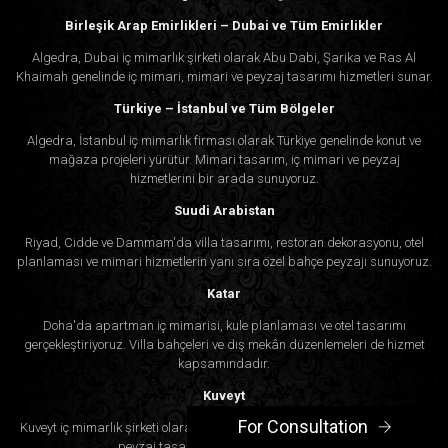
Birleşik Arap Emirlikleri – Dubai ve Tüm Emirlikler
Algedra, Dubai iç mimarlık şirketi olarak Abu Dabi, Şarika ve Ras Al
Khaimah genelinde iç mimari, mimari ve peyzaj tasarımı hizmetleri sunar.
Türkiye – İstanbul ve Tüm Bölgeler
Algedra, İstanbul iç mimarlık firması olarak Türkiye genelinde konut ve
mağaza projeleri yürütür. Mimari tasarım, iç mimari ve peyzaj
hizmetlerini bir arada sunuyoruz.
Suudi Arabistan
Riyad, Cidde ve Dammam'da villa tasarımı, restoran dekorasyonu, otel
planlaması ve mimari hizmetlerin yanı sıra özel bahçe peyzajı sunuyoruz.
Katar
Doha'da apartman iç mimarisi, kule planlaması ve otel tasarımı
gerçekleştiriyoruz. Villa bahçeleri ve dış mekân düzenlemeleri de hizmet
kapsamındadır.
Kuveyt
For Consultation
Kuveyt iç mimarlık şirketi olarak konut, ticari iç mekân, mimari çizimler ve
peyzaj tasarımı çözümleri sunuyoruz.