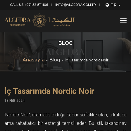
TR
CALL US +971 52 8111106
INFO@ALGEDRA.COM.TR
tog
nav
BLOG
Anasayfa
Blog
İç Tasarımda Nordic Noir
İç Tasarımda Nordic Noir
13 FEB 2024
'Nordic Noir', dramatik olduğu kadar sofistike olan, ürkütücü
ama rahatlatıcı bir estetiği temsil eder. Bu stil, İskandinav