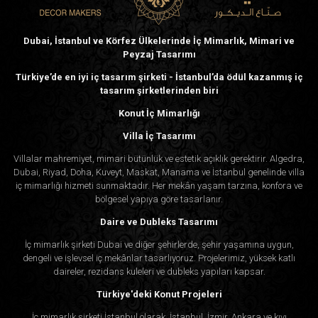
Dubai, İstanbul ve Körfez Ülkelerinde İç Mimarlık, Mimari ve
Peyzaj Tasarımı
Türkiye’de en iyi iç tasarım şirketi - İstanbul’da ödül kazanmış iç
tasarım şirketlerinden biri
Konut İç Mimarlığı
Villa İç Tasarımı
Villalar mahremiyet, mimari bütünlük ve estetik açıklık gerektirir. Algedra,
Dubai, Riyad, Doha, Kuveyt, Maskat, Manama ve İstanbul genelinde villa
iç mimarlığı hizmeti sunmaktadır. Her mekân yaşam tarzına, konfora ve
bölgesel yapıya göre tasarlanır.
Daire ve Dubleks Tasarımı
İç mimarlık şirketi Dubai ve diğer şehirlerde, şehir yaşamına uygun,
dengeli ve işlevsel iç mekânlar tasarlıyoruz. Projelerimiz, yüksek katlı
daireler, rezidans kuleleri ve dubleks yapıları kapsar.
Türkiye'deki Konut Projeleri
İç mimarlık şirketi İstanbul olarak, İstanbul, İzmir, Ankara ve kıyı