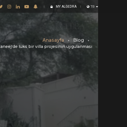
MY ALGEDRA
TR
Anasayfa
Blog
neej'de lüks bir villa projesinin uygulanması