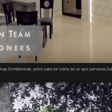
 Arap Emirliklerinde, şehre yakın bir nokta da ve aynı zamanda 