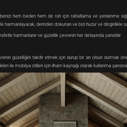
ulübenizi hem beden hem de ruh için rahatlama ve yenilenme sığı
be ile harmanlayarak, derinden dokunan ve bizi huzur ve dinginlikle 
afetle harmanlanır ve güzellik çevrenin her detayında yansıtılır.
n güzelliğini takdir etmek için durup bir an olsun durmak önemli
ri ile mobilya stilleri için ilham kaynağı olarak kullanma şansına