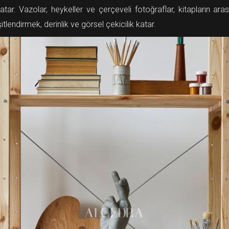
katar. Vazolar, heykeller ve çerçeveli fotoğraflar, kitapların aras
tlendirmek, derinlik ve görsel çekicilik katar.