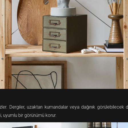
e gizler. Dergiler, uzaktan kumandalar veya dağınık görülebilecek d
esi, uyumlu bir görünümü korur.