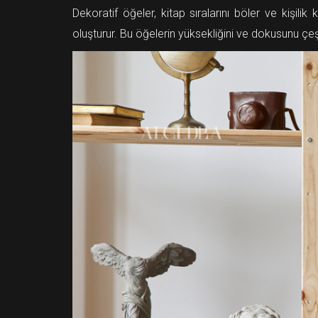
Dekoratif öğeler, kitap sıralarını böler ve kişilik 
oluşturur. Bu öğelerin yüksekliğini ve dokusunu çeşi