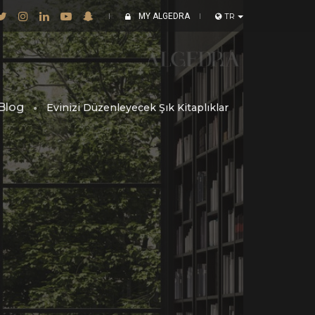
MY ALGEDRA
TR
Blog
Evinizi Düzenleyecek Şık Kitaplıklar