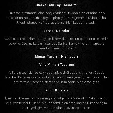
Otel ve Tatil Köyü Tasarımı
Lüks otel iç mimarisi alanında, lobiden süite, spa alanlarından balo
salonlarına kadar tüm detayları planlıyoruz. Projelerimiz Dubai, Doha,
Riyad, İstanbul ve Maskat gibi şehirleri kapsamaktadır.
Servisli Daireler
Uzun süreli konaklamalara yönelik servisli dairelerin iç mimarisi, esneklik
ve konfor üzerine kurulur. İstanbul, Şarika, Bahreyn ve Umman’da iç
mimarlık hizmeti sunuyoruz.
Mimari Tasarım Hizmetleri
Villa Mimari Tasarımı
Villa dış cepheleri estetik kadar işlevselliği de yansıtmalıdır. Dubai,
İstanbul, Doha ve Riyad’da villa mimari projeleri yürütüyoruz. Tasarımlar
çatı formları, cephe sistemleri ve iklim odaklı planlama içerir.
Konut Kuleleri
İç mimarlık ve mimari tasarım şirketi Algedra, Cidde, Abu Dabi, İstanbul
ve Kuveyt’te konut kuleleri için kapsamlı planlama sağlar. Dikey dolaşım,
daire yerleşimi ve ortak alanlar özenle planlanır.