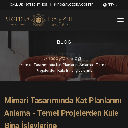
TR
CALL US +971 52 8111106
INFO@ALGEDRA.COM.TR
tog
nav
BLOG
Anasayfa
Blog
Mimari Tasarımında Kat Planlarını Anlama - Temel
Projelerden Kule Bina İşlevlerine
Mimari Tasarımında Kat Planlarını
Anlama - Temel Projelerden Kule
Bina İşlevlerine