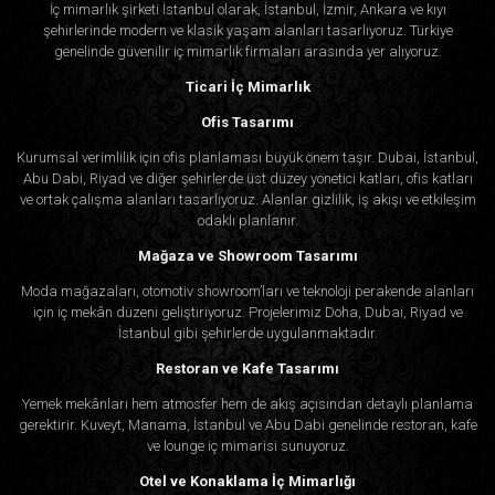
İç mimarlık şirketi İstanbul olarak, İstanbul, İzmir, Ankara ve kıyı
şehirlerinde modern ve klasik yaşam alanları tasarlıyoruz. Türkiye
genelinde güvenilir iç mimarlık firmaları arasında yer alıyoruz.
Ticari İç Mimarlık
Ofis Tasarımı
Kurumsal verimlilik için ofis planlaması büyük önem taşır. Dubai, İstanbul,
Abu Dabi, Riyad ve diğer şehirlerde üst düzey yönetici katları, ofis katları
ve ortak çalışma alanları tasarlıyoruz. Alanlar gizlilik, iş akışı ve etkileşim
odaklı planlanır.
Mağaza ve Showroom Tasarımı
Moda mağazaları, otomotiv showroom’ları ve teknoloji perakende alanları
için iç mekân düzeni geliştiriyoruz. Projelerimiz Doha, Dubai, Riyad ve
İstanbul gibi şehirlerde uygulanmaktadır.
Restoran ve Kafe Tasarımı
Yemek mekânları hem atmosfer hem de akış açısından detaylı planlama
gerektirir. Kuveyt, Manama, İstanbul ve Abu Dabi genelinde restoran, kafe
ve lounge iç mimarisi sunuyoruz.
Otel ve Konaklama İç Mimarlığı