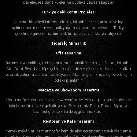
daireler, rezidans kuleleri ve dubleks yapıları kapsar.
Türkiye'deki Konut Projeleri
İç mimarlık şirketi İstanbul olarak, İstanbul, İzmir, Ankara ve kıyı
şehirlerinde modern ve klasik yaşam alanları tasarlıyoruz. Türkiye
genelinde güvenilir iç mimarlık firmaları arasında yer alıyoruz.
Ticari İç Mimarlık
Ofis Tasarımı
Kurumsal verimlilik için ofis planlaması büyük önem taşır. Dubai, İstanbul,
Abu Dabi, Riyad ve diğer şehirlerde üst düzey yönetici katları, ofis katları
ve ortak çalışma alanları tasarlıyoruz. Alanlar gizlilik, iş akışı ve etkileşim
odaklı planlanır.
Mağaza ve Showroom Tasarımı
Moda mağazaları, otomotiv showroom’ları ve teknoloji perakende alanları
için iç mekân düzeni geliştiriyoruz. Projelerimiz Doha, Dubai, Riyad ve
İstanbul gibi şehirlerde uygulanmaktadır.
Restoran ve Kafe Tasarımı
Yemek mekânları hem atmosfer hem de akış açısından detaylı planlama
gerektirir. Kuveyt, Manama, İstanbul ve Abu Dabi genelinde restoran, kafe