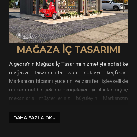
MAĞAZA İÇ TASARIMI
Algedra'nın Mağaza İç Tasarımı hizmetiyle sofistike
mağaza tasarımında son noktayı keşfedin.
Markanızın itibarını yüceltin ve zarafeti işlevsellikle
mükemmel bir şekilde dengeleyen iyi planlanmış iç
mekanlarla müşterilerinizi büyüleyin. Markanızın
kimliğini anlamak ve onu kalıcı bir izlenim yaratan
sürükleyici perakende alanlarına dahil etmek,
DAHA FAZLA OKU
mağaza iç tasarımına yönelik yaklaşımımızın
temelidir.