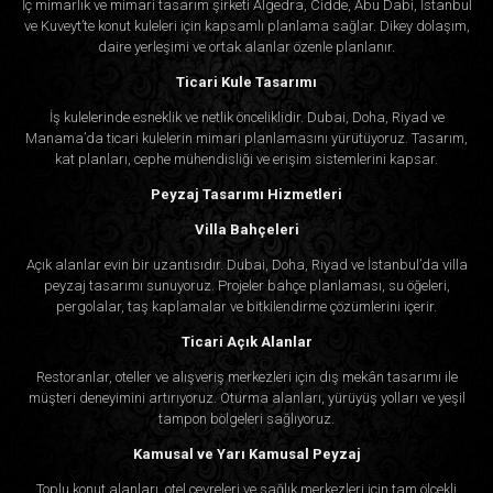
İç mimarlık ve mimari tasarım şirketi Algedra, Cidde, Abu Dabi, İstanbul
ve Kuveyt’te konut kuleleri için kapsamlı planlama sağlar. Dikey dolaşım,
daire yerleşimi ve ortak alanlar özenle planlanır.
Ticari Kule Tasarımı
İş kulelerinde esneklik ve netlik önceliklidir. Dubai, Doha, Riyad ve
Manama’da ticari kulelerin mimari planlamasını yürütüyoruz. Tasarım,
kat planları, cephe mühendisliği ve erişim sistemlerini kapsar.
Peyzaj Tasarımı Hizmetleri
Villa Bahçeleri
Açık alanlar evin bir uzantısıdır. Dubai, Doha, Riyad ve İstanbul’da villa
peyzaj tasarımı sunuyoruz. Projeler bahçe planlaması, su öğeleri,
pergolalar, taş kaplamalar ve bitkilendirme çözümlerini içerir.
Ticari Açık Alanlar
Restoranlar, oteller ve alışveriş merkezleri için dış mekân tasarımı ile
müşteri deneyimini artırıyoruz. Oturma alanları, yürüyüş yolları ve yeşil
tampon bölgeleri sağlıyoruz.
Kamusal ve Yarı Kamusal Peyzaj
Toplu konut alanları, otel çevreleri ve sağlık merkezleri için tam ölçekli