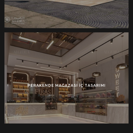
Algedra, konseptten tamamlanmaya kadar kapsamlı
bir anahtar teslimi hizmeti sunmaktadır. Deneyimli
tasarımcılardan ve proje yöneticilerinden oluşan
ekibimiz tasarım sürecinin her yönünü ele alarak
vizyonunuzun hassasiyet ve mükemmellikle hayata
geçirilmesini sağlar.
Algedra ile Perakende Alanınızı Yükseltin
Bir danışmanlık görüşmesi planlamak ve mağaza iç
tasarımındaki uzmanlığımızın markanızı nasıl
PERAKENDE MAĞAZASI IÇ TASARIMI
dönüştürebileceğini ve müşteri deneyiminizi nasıl
geliştirebileceğini keşfetmek için bugün bizimle
iletişime geçin.
Sorularınız veya danışmanlık hizmeti için lütfen