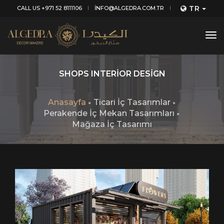
TR
CALL US +971 52 8111106
INFO@ALGEDRA.COM.TR
tog
nav
SHOPS INTERIOR DESIGN
Anasayfa
Ticari İç Tasarımlar
Perakende İç Mekan Tasarımları
Mağaza İç Tasarımı