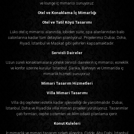
ve lounge iç mimarisi sunuyoruz.
Otel ve Konaklama İç Mimarlığı
Otel ve Tatil Köyü Tasarımı
Lüks otel iç mimarisi alanında, lobiden süite, spa alanlarından balo
salonlarına kadar tüm detayları planlıyoruz. Projelerimiz Dubai, Doha,
Riyad, İstanbul ve Maskat gibi şehirleri kapsamaktadır.
Servisli Daireler
Uzun süreli konaklamalara yönelik servisli dairelerin iç mimarisi, esneklik
ve konfor üzerine kurulur. İstanbul, Şarika, Bahreyn ve Umman’da iç
mimarlık hizmeti sunuyoruz.
Mimari Tasarım Hizmetleri
Villa Mimari Tasarımı
Villa dış cepheleri estetik kadar işlevselliği de yansıtmalıdır. Dubai,
İstanbul, Doha ve Riyad’da villa mimari projeleri yürütüyoruz. Tasarımlar
çatı formları, cephe sistemleri ve iklim odaklı planlama içerir.
Konut Kuleleri
İç mimarlık ve mimari tasarım şirketi Algedra, Cidde, Abu Dabi, İstanbul