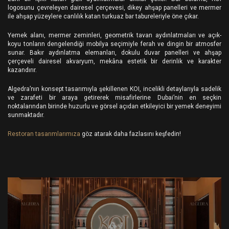
logosunu çevreleyen dairesel çerçevesi, dikey ahşap panelleri ve mermer
ile ahşap yüzeylere canlılık katan turkuaz bar tabureleriyle öne çıkar.
Yemek alanı, mermer zeminleri, geometrik tavan aydınlatmaları ve açık-
koyu tonların dengelendiği mobilya seçimiyle ferah ve dingin bir atmosfer
sunar. Bakır aydınlatma elemanları, dokulu duvar panelleri ve ahşap
çerçeveli dairesel akvaryum, mekâna estetik bir derinlik ve karakter
kazandırır.
Algedra’nın konsept tasarımıyla şekillenen KOI, incelikli detaylarıyla sadelik
ve zarafeti bir araya getirerek misafirlerine Dubai’nin en seçkin
noktalarından birinde huzurlu ve görsel açıdan etkileyici bir yemek deneyimi
sunmaktadır.
Restoran tasarımlarımıza
göz atarak daha fazlasını keşfedin!