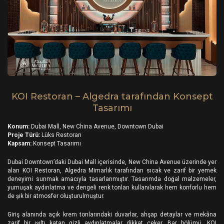
KOI Restoran – Algedra tarafından Konsept
Tasarımı
Konum:
Dubai Mall, New China Avenue, Downtown Dubai
Proje Türü:
Lüks Restoran
Kapsam:
Konsept Tasarımı
Dubai Downtown’daki Dubai Mall içerisinde, New China Avenue üzerinde yer
alan KOI Restoran, Algedra Mimarlık tarafından sıcak ve zarif bir yemek
deneyimi sunmak amacıyla tasarlanmıştır. Tasarımda doğal malzemeler,
yumuşak aydınlatma ve dengeli renk tonları kullanılarak hem konforlu hem
de şık bir atmosfer oluşturulmuştur.
Giriş alanında açık krem tonlarındaki duvarlar, ahşap detaylar ve mekâna
zarif bir ışıltı katan gizli aydınlatmalar dikkat çeker. Bar bölümü, KOI