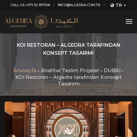
TR
CALL US +971 52 8111106
INFO@ALGEDRA.COM.TR
tog
nav
KOI RESTORAN – ALGEDRA TARAFINDAN
KONSEPT TASARIMI
Anasayfa
Anahtar Teslim Projeler
DUBAI
KOI Restoran – Algedra tarafından Konsept
Tasarımı