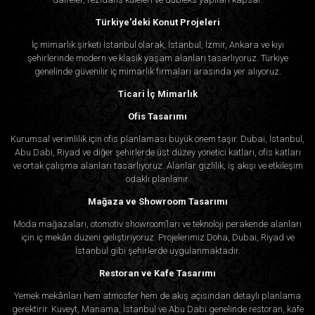
Türkiye'deki Konut Projeleri
İç mimarlık şirketi İstanbul olarak, İstanbul, İzmir, Ankara ve kıyı
şehirlerinde modern ve klasik yaşam alanları tasarlıyoruz. Türkiye
genelinde güvenilir iç mimarlık firmaları arasında yer alıyoruz.
Ticari İç Mimarlık
Ofis Tasarımı
Kurumsal verimlilik için ofis planlaması büyük önem taşır. Dubai, İstanbul,
Abu Dabi, Riyad ve diğer şehirlerde üst düzey yönetici katları, ofis katları
ve ortak çalışma alanları tasarlıyoruz. Alanlar gizlilik, iş akışı ve etkileşim
odaklı planlanır.
Mağaza ve Showroom Tasarımı
Moda mağazaları, otomotiv showroom’ları ve teknoloji perakende alanları
için iç mekân düzeni geliştiriyoruz. Projelerimiz Doha, Dubai, Riyad ve
İstanbul gibi şehirlerde uygulanmaktadır.
Restoran ve Kafe Tasarımı
Yemek mekânları hem atmosfer hem de akış açısından detaylı planlama
gerektirir. Kuveyt, Manama, İstanbul ve Abu Dabi genelinde restoran, kafe