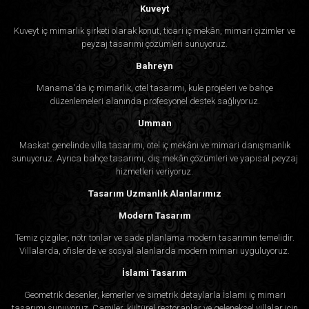
Kuveyt
Kuveyt iç mimarlık şirketi olarak konut, ticari iç mekân, mimari çizimler ve
peyzaj tasarımı çözümleri sunuyoruz.
Bahreyn
Manama'da iç mimarlık, otel tasarımı, kule projeleri ve bahçe
düzenlemeleri alanında profesyonel destek sağlıyoruz.
Umman
Maskat genelinde villa tasarımı, otel iç mekânı ve mimari danışmanlık
sunuyoruz. Ayrıca bahçe tasarımı, dış mekân çözümleri ve yapısal peyzaj
hizmetleri veriyoruz.
Tasarım Uzmanlık Alanlarımız
Modern Tasarım
Temiz çizgiler, nötr tonlar ve sade planlama modern tasarımın temelidir.
Villalarda, ofislerde ve sosyal alanlarda modern mimari uyguluyoruz.
İslami Tasarım
Geometrik desenler, kemerler ve simetrik detaylarla İslami iç mimari
tasarımı sunuyoruz. Camiler, kültürel restoranlar ve geleneksel villalar için