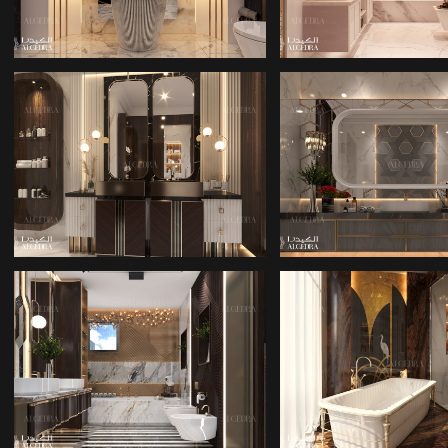
TASARIMI
FIKIRLERI
MINIMAL KÜÇÜK
TUVALET TAS
BANYO FIKIRLERI
FIKIRLERI
ANA BANYO
BANYO IÇ TAS