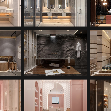
ARIMI
BANYO IÇ TASARIMI
MIM
KETI
MIMARLIK ŞIRKETI
MIM
YO
LÜKS BANYO