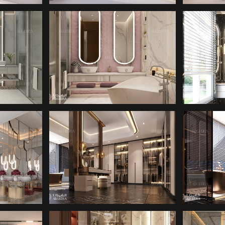
ARIMI
BANYO IÇ TASARIMI
MIM
ARIMI
BANYO IÇ TASARIMI
BANY