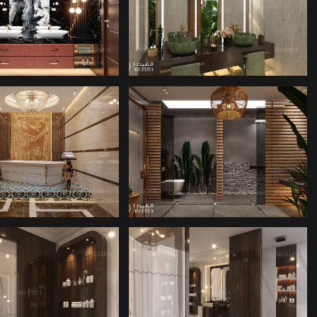
ARLIK ŞIRKETI
MIMARLIK ŞIRKETI
ARLIK ŞIRKETI
BANYO IÇ TASARIMI
UYGUN FIYATLI
TUVALET
KÜÇÜK BANYO