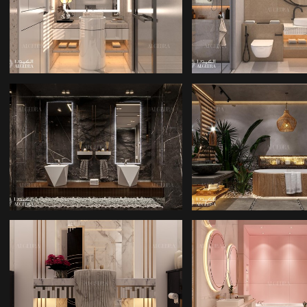
BANYO IÇ TASARIMI
BANYO IÇ TAS
MIMARLIK ŞIRKETI
MIMARLIK ŞIR
BANYO FAYANSI
KÜÇÜK BAN