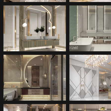
BANYO IÇ TASARIMI
BANYO IÇ TAS
MIMARLIK ŞIRKETI
BANYO IÇ TAS