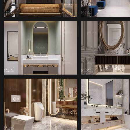
TASARIMLARI
TASARIMLA
BANYO IÇ TASARIMI
BANYO IÇ TAS
BANYO IÇ TASARIMI
BANYO IÇ TAS