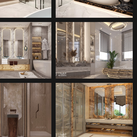
ASARIMLARI
TASARIMLARI
O IÇ TASARIMI
BANYO IÇ TASARIMI
O IÇ TASARIMI
BANYO IÇ TASARIMI