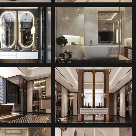
ARLIK ŞIRKETI
MIMARLIK ŞIRKETI
O IÇ TASARIMI
BANYO IÇ TASARIMI