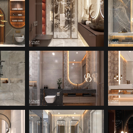
ARIMI
BANYO IÇ TASARIMI
BANY
KETI
MIMARLIK ŞIRKETI
BANY