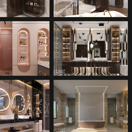
ASARIMLARI
FIKIRLERI
ANYO TAVAN
ANA BANYO
TASARIMI
FIKIRLERI
ARLIK FIRMASI
MIMARLIK FIRMASI