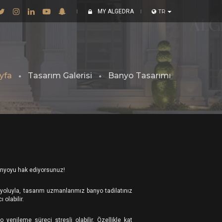
MY ALGEDRA
TR
yfa
Tasarım Galerisi
Banyo Tasarımı
banyoyu hak ediyorsunuz!
t yoluyla, tasarım uzmanlarımız banyo tadilatınız
olabilir.
o yenileme süreci stresli olabilir. Özellikle kat