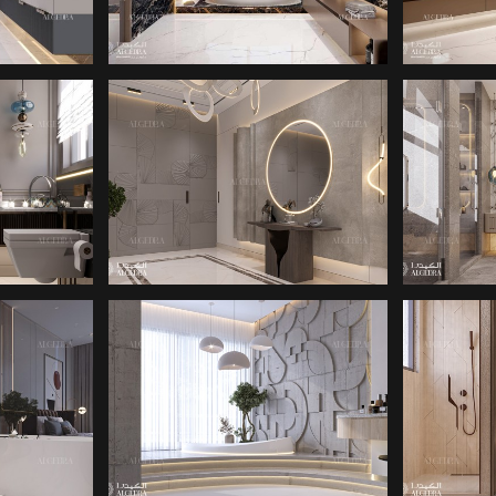
RI
TASARIMLARI
T
ARIMI
BANYO IÇ TASARIMI
BANY
ARIMI
BANYO IÇ TASARIMI
BANY