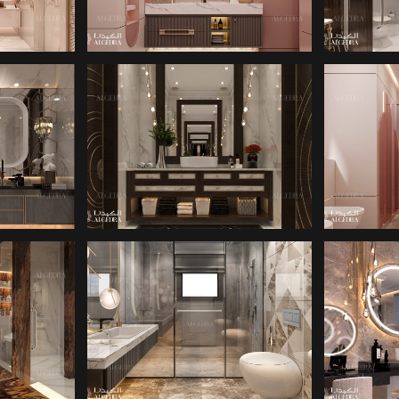
TASARIMI
T
ARIM
MODERN BANYO
B
KAROLARI
ARIMI
MIMARLIK FIRMASI
MIM