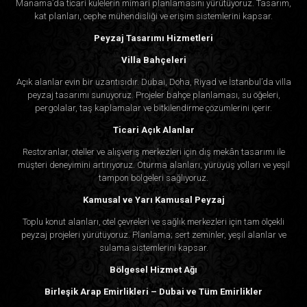
Manama’da ticari kulelerin mimari planlamasını yürütüyoruz. Tasarım,
kat planları, cephe mühendisliği ve erişim sistemlerini kapsar.
Peyzaj Tasarımı Hizmetleri
Villa Bahçeleri
Açık alanlar evin bir uzantısıdır. Dubai, Doha, Riyad ve İstanbul’da villa
peyzaj tasarımı sunuyoruz. Projeler bahçe planlaması, su öğeleri,
pergolalar, taş kaplamalar ve bitkilendirme çözümlerini içerir.
Ticari Açık Alanlar
Restoranlar, oteller ve alışveriş merkezleri için dış mekân tasarımı ile
müşteri deneyimini artırıyoruz. Oturma alanları, yürüyüş yolları ve yeşil
tampon bölgeleri sağlıyoruz.
Kamusal ve Yarı Kamusal Peyzaj
Toplu konut alanları, otel çevreleri ve sağlık merkezleri için tam ölçekli
peyzaj projeleri yürütüyoruz. Planlama; sert zeminler, yeşil alanlar ve
sulama sistemlerini kapsar.
Bölgesel Hizmet Ağı
Birleşik Arap Emirlikleri – Dubai ve Tüm Emirlikler