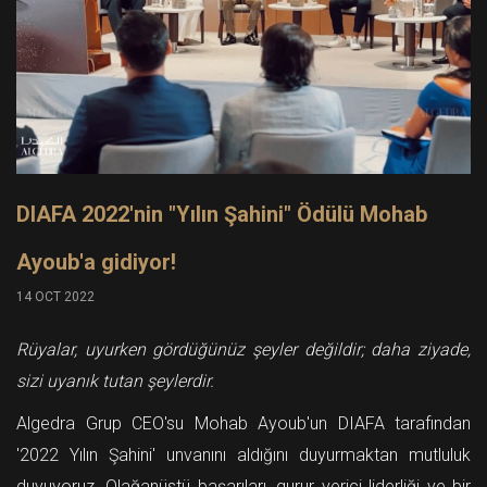
DIAFA 2022'nin "Yılın Şahini" Ödülü Mohab
Ayoub'a gidiyor!
14 OCT 2022
Rüyalar, uyurken gördüğünüz şeyler değildir; daha ziyade,
sizi uyanık tutan şeylerdir.
Algedra Grup CEO'su Mohab Ayoub'un DIAFA tarafından
'2022 Yılın Şahini' unvanını aldığını duyurmaktan mutluluk
duyuyoruz. Olağanüstü başarıları, gurur verici liderliği ve bir