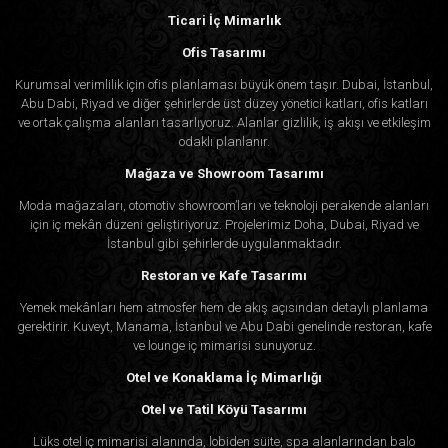
Ticari İç Mimarlık
Ofis Tasarımı
Kurumsal verimlilik için ofis planlaması büyük önem taşır. Dubai, İstanbul,
Abu Dabi, Riyad ve diğer şehirlerde üst düzey yönetici katları, ofis katları
ve ortak çalışma alanları tasarlıyoruz. Alanlar gizlilik, iş akışı ve etkileşim
odaklı planlanır.
Mağaza ve Showroom Tasarımı
Moda mağazaları, otomotiv showroom’ları ve teknoloji perakende alanları
için iç mekân düzeni geliştiriyoruz. Projelerimiz Doha, Dubai, Riyad ve
İstanbul gibi şehirlerde uygulanmaktadır.
Restoran ve Kafe Tasarımı
Yemek mekânları hem atmosfer hem de akış açısından detaylı planlama
gerektirir. Kuveyt, Manama, İstanbul ve Abu Dabi genelinde restoran, kafe
ve lounge iç mimarisi sunuyoruz.
Otel ve Konaklama İç Mimarlığı
Otel ve Tatil Köyü Tasarımı
Lüks otel iç mimarisi alanında, lobiden süite, spa alanlarından balo