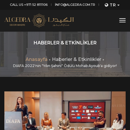
TR
CALL US +971 52 8111106
INFO@ALGEDRA.COM.TR
tog
nav
HABERLER & ETKINLIKLER
Anasayfa
Haberler & Etkinlikler
DIAFA 2022'nin "Yılın Şahini" Ödülü Mohab Ayoub'a gidiyor!