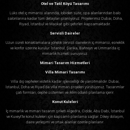
Otel ve Tatil Köyü Tasarımı
Lüks otel iç mimarisi alanında, lobiden süite, spa alanlarından balo
salonlarına kadar tüm detayları planlıyoruz. Projelerimiz Dubai, Doha,
Riyad, İstanbul ve Maskat gibi şehirleri kapsamaktadır.
Servisli Daireler
Uzun süreli konaklamalara yönelik servisli dairelerin iç mimarisi, esneklik
ve konfor üzerine kurulur. İstanbul, Şarika, Bahreyn ve Umman’da iç
mimarlık hizmeti sunuyoruz.
Mimari Tasarım Hizmetleri
Villa Mimari Tasarımı
Villa dış cepheleri estetik kadar işlevselliği de yansıtmalıdır. Dubai,
İstanbul, Doha ve Riyad’da villa mimari projeleri yürütüyoruz. Tasarımlar
çatı formları, cephe sistemleri ve iklim odaklı planlama içerir.
Konut Kuleleri
İç mimarlık ve mimari tasarım şirketi Algedra, Cidde, Abu Dabi, İstanbul
ve Kuveyt’te konut kuleleri için kapsamlı planlama sağlar. Dikey dolaşım,
daire yerleşimi ve ortak alanlar özenle planlanır.