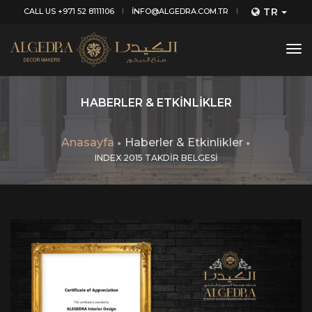
TR
CALL US +971 52 8111106
INFO@ALGEDRA.COM.TR
tog
nav
HABERLER & ETKINLIKLER
Anasayfa
Haberler & Etkinlikler
INDEX 2015 TAKDİR BELGESİ