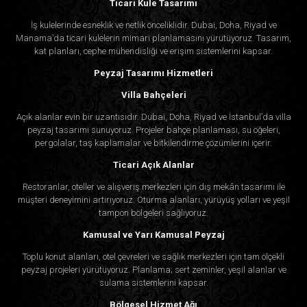
Ticari Kule Tasarımı
İş kulelerinde esneklik ve netlik önceliklidir. Dubai, Doha, Riyad ve
Manama’da ticari kulelerin mimari planlamasını yürütüyoruz. Tasarım,
kat planları, cephe mühendisliği ve erişim sistemlerini kapsar.
Peyzaj Tasarımı Hizmetleri
Villa Bahçeleri
Açık alanlar evin bir uzantısıdır. Dubai, Doha, Riyad ve İstanbul’da villa
peyzaj tasarımı sunuyoruz. Projeler bahçe planlaması, su öğeleri,
pergolalar, taş kaplamalar ve bitkilendirme çözümlerini içerir.
Ticari Açık Alanlar
Restoranlar, oteller ve alışveriş merkezleri için dış mekân tasarımı ile
müşteri deneyimini artırıyoruz. Oturma alanları, yürüyüş yolları ve yeşil
tampon bölgeleri sağlıyoruz.
Kamusal ve Yarı Kamusal Peyzaj
Toplu konut alanları, otel çevreleri ve sağlık merkezleri için tam ölçekli
peyzaj projeleri yürütüyoruz. Planlama; sert zeminler, yeşil alanlar ve
sulama sistemlerini kapsar.
Bölgesel Hizmet Ağı