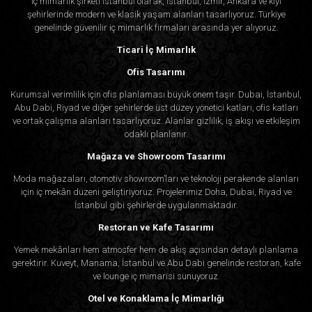
İç mimarlık şirketi İstanbul olarak, İstanbul, İzmir, Ankara ve kıyı
şehirlerinde modern ve klasik yaşam alanları tasarlıyoruz. Türkiye
genelinde güvenilir iç mimarlık firmaları arasında yer alıyoruz.
Ticari İç Mimarlık
Ofis Tasarımı
Kurumsal verimlilik için ofis planlaması büyük önem taşır. Dubai, İstanbul,
Abu Dabi, Riyad ve diğer şehirlerde üst düzey yönetici katları, ofis katları
ve ortak çalışma alanları tasarlıyoruz. Alanlar gizlilik, iş akışı ve etkileşim
odaklı planlanır.
Mağaza ve Showroom Tasarımı
Moda mağazaları, otomotiv showroom’ları ve teknoloji perakende alanları
için iç mekân düzeni geliştiriyoruz. Projelerimiz Doha, Dubai, Riyad ve
İstanbul gibi şehirlerde uygulanmaktadır.
Restoran ve Kafe Tasarımı
Yemek mekânları hem atmosfer hem de akış açısından detaylı planlama
gerektirir. Kuveyt, Manama, İstanbul ve Abu Dabi genelinde restoran, kafe
ve lounge iç mimarisi sunuyoruz.
Otel ve Konaklama İç Mimarlığı