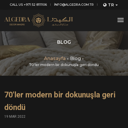
TR
CALL US +971 52 8111106
INFO@ALGEDRA.COM.TR
tog
nav
BLOG
Anasayfa
Blog
70'ler modern bir dokunuşla geri döndü
70'ler modern bir dokunuşla geri
döndü
19 MAR 2022