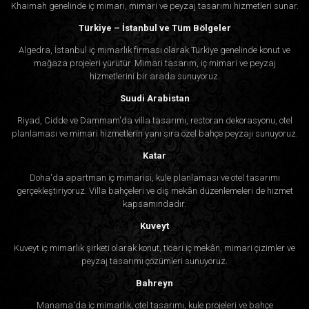
Khaimah genelinde iç mimari, mimari ve peyzaj tasarımı hizmetleri sunar.
Türkiye – İstanbul ve Tüm Bölgeler
Algedra, İstanbul iç mimarlık firması olarak Türkiye genelinde konut ve
mağaza projeleri yürütür. Mimari tasarım, iç mimari ve peyzaj
hizmetlerini bir arada sunuyoruz.
Suudi Arabistan
Riyad, Cidde ve Dammam'da villa tasarımı, restoran dekorasyonu, otel
planlaması ve mimari hizmetlerin yanı sıra özel bahçe peyzajı sunuyoruz.
Katar
Doha'da apartman iç mimarisi, kule planlaması ve otel tasarımı
gerçekleştiriyoruz. Villa bahçeleri ve dış mekân düzenlemeleri de hizmet
kapsamındadır.
Kuveyt
Kuveyt iç mimarlık şirketi olarak konut, ticari iç mekân, mimari çizimler ve
peyzaj tasarımı çözümleri sunuyoruz.
Bahreyn
Manama'da iç mimarlık, otel tasarımı, kule projeleri ve bahçe