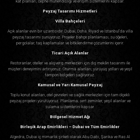
kat planları, cephe mühendisliği ve erişim sistemlerini kapsar.
Peyzaj Tasarımı Hizmetleri
Villa Bahçeleri
Açık alanlar evin bir uzantısıdır. Dubai, Doha, Riyad ve İstanbul’da villa
peyzaj tasarımı sunuyoruz. Projeler bahçe planlaması, su öğeleri,
pergolalar, taş kaplamalar ve bitkilendirme çözümlerini içerir.
Ticari Açık Alanlar
Restoranlar, oteller ve alışveriş merkezleri için dış mekân tasarımı ile
müşteri deneyimini artırıyoruz. Oturma alanları, yürüyüş yolları ve yeşil
tampon bölgeleri sağlıyoruz.
Kamusal ve Yarı Kamusal Peyzaj
Toplu konut alanları, otel çevreleri ve sağlık merkezleri için tam ölçekli
peyzaj projeleri yürütüyoruz. Planlama; sert zeminler, yeşil alanlar ve
sulama sistemlerini kapsar.
Bölgesel Hizmet Ağı
Birleşik Arap Emirlikleri – Dubai ve Tüm Emirlikler
Algedra, Dubai iç mimarlık şirketi olarak Abu Dabi, Şarika ve Ras Al