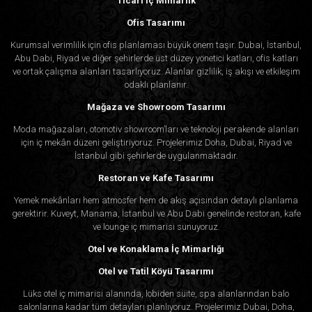
Ticari İç Mimarlık
Ofis Tasarımı
Kurumsal verimlilik için ofis planlaması büyük önem taşır. Dubai, İstanbul,
Abu Dabi, Riyad ve diğer şehirlerde üst düzey yönetici katları, ofis katları
ve ortak çalışma alanları tasarlıyoruz. Alanlar gizlilik, iş akışı ve etkileşim
odaklı planlanır.
Mağaza ve Showroom Tasarımı
Moda mağazaları, otomotiv showroom’ları ve teknoloji perakende alanları
için iç mekân düzeni geliştiriyoruz. Projelerimiz Doha, Dubai, Riyad ve
İstanbul gibi şehirlerde uygulanmaktadır.
Restoran ve Kafe Tasarımı
Yemek mekânları hem atmosfer hem de akış açısından detaylı planlama
gerektirir. Kuveyt, Manama, İstanbul ve Abu Dabi genelinde restoran, kafe
ve lounge iç mimarisi sunuyoruz.
Otel ve Konaklama İç Mimarlığı
Otel ve Tatil Köyü Tasarımı
Lüks otel iç mimarisi alanında, lobiden süite, spa alanlarından balo
salonlarına kadar tüm detayları planlıyoruz. Projelerimiz Dubai, Doha,