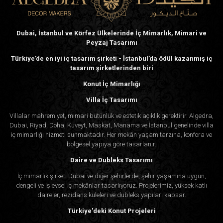
Dubai, İstanbul ve Körfez Ülkelerinde İç Mimarlık, Mimari ve
Peyzaj Tasarımı
Türkiye’de en iyi iç tasarım şirketi - İstanbul’da ödül kazanmış iç
tasarım şirketlerinden biri
Konut İç Mimarlığı
Villa İç Tasarımı
Villalar mahremiyet, mimari bütünlük ve estetik açıklık gerektirir. Algedra,
Dubai, Riyad, Doha, Kuveyt, Maskat, Manama ve İstanbul genelinde villa
iç mimarlığı hizmeti sunmaktadır. Her mekân yaşam tarzına, konfora ve
bölgesel yapıya göre tasarlanır.
Daire ve Dubleks Tasarımı
İç mimarlık şirketi Dubai ve diğer şehirlerde, şehir yaşamına uygun,
dengeli ve işlevsel iç mekânlar tasarlıyoruz. Projelerimiz, yüksek katlı
daireler, rezidans kuleleri ve dubleks yapıları kapsar.
Türkiye'deki Konut Projeleri