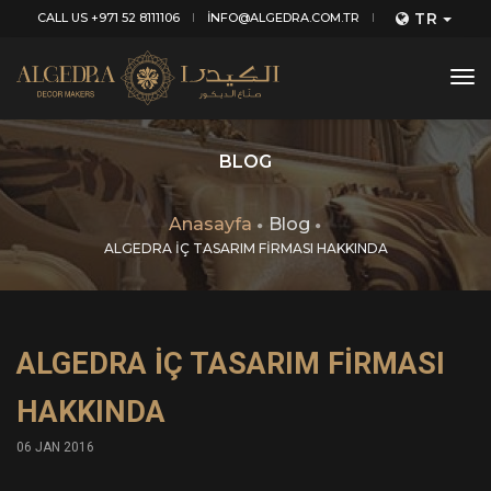
TR
CALL US +971 52 8111106
INFO@ALGEDRA.COM.TR
tog
nav
BLOG
Anasayfa
Blog
ALGEDRA İÇ TASARIM FİRMASI HAKKINDA
ALGEDRA İÇ TASARIM FİRMASI
HAKKINDA
06 JAN 2016