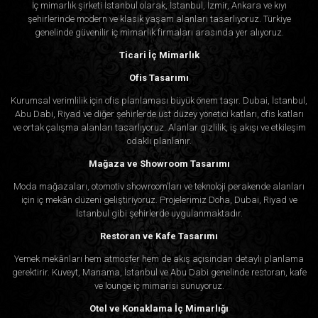
İç mimarlık şirketi İstanbul olarak, İstanbul, İzmir, Ankara ve kıyı
şehirlerinde modern ve klasik yaşam alanları tasarlıyoruz. Türkiye
genelinde güvenilir iç mimarlık firmaları arasında yer alıyoruz.
Ticari İç Mimarlık
Ofis Tasarımı
Kurumsal verimlilik için ofis planlaması büyük önem taşır. Dubai, İstanbul,
Abu Dabi, Riyad ve diğer şehirlerde üst düzey yönetici katları, ofis katları
ve ortak çalışma alanları tasarlıyoruz. Alanlar gizlilik, iş akışı ve etkileşim
odaklı planlanır.
Mağaza ve Showroom Tasarımı
Moda mağazaları, otomotiv showroom’ları ve teknoloji perakende alanları
için iç mekân düzeni geliştiriyoruz. Projelerimiz Doha, Dubai, Riyad ve
İstanbul gibi şehirlerde uygulanmaktadır.
Restoran ve Kafe Tasarımı
Yemek mekânları hem atmosfer hem de akış açısından detaylı planlama
gerektirir. Kuveyt, Manama, İstanbul ve Abu Dabi genelinde restoran, kafe
ve lounge iç mimarisi sunuyoruz.
Otel ve Konaklama İç Mimarlığı