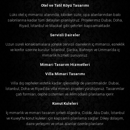
Otel ve Tatil Köyü Tasarımı
Lüks otel iç mimarisi alanında, lobiden süite, spa alanlarından balo
salonlarına kadar tüm detayları planlıyoruz. Projelerimiz Dubai, Doha,
Riyad, İstanbul ve Maskat gibi şehirleri kapsamaktadır.
Servisli Daireler
Uzun süreli konaklamalara yönelik servisli dairelerin iç mimarisi, esneklik
ve konfor üzerine kurulur. İstanbul, Şarika, Bahreyn ve Umman’da iç
mimarlık hizmeti sunuyoruz.
Mimari Tasarım Hizmetleri
Villa Mimari Tasarımı
Villa dış cepheleri estetik kadar işlevselliği de yansıtmalıdır. Dubai,
İstanbul, Doha ve Riyad’da villa mimari projeleri yürütüyoruz. Tasarımlar
çatı formları, cephe sistemleri ve iklim odaklı planlama içerir.
Konut Kuleleri
İç mimarlık ve mimari tasarım şirketi Algedra, Cidde, Abu Dabi, İstanbul
ve Kuveyt’te konut kuleleri için kapsamlı planlama sağlar. Dikey dolaşım,
daire yerleşimi ve ortak alanlar özenle planlanır.