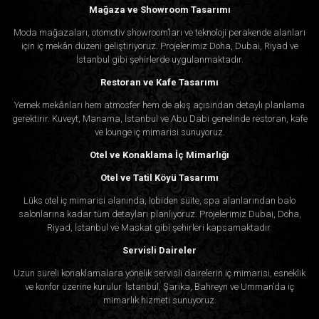
Mağaza ve Showroom Tasarımı
Moda mağazaları, otomotiv showroom’ları ve teknoloji perakende alanları
için iç mekân düzeni geliştiriyoruz. Projelerimiz Doha, Dubai, Riyad ve
İstanbul gibi şehirlerde uygulanmaktadır.
Restoran ve Kafe Tasarımı
Yemek mekânları hem atmosfer hem de akış açısından detaylı planlama
gerektirir. Kuveyt, Manama, İstanbul ve Abu Dabi genelinde restoran, kafe
ve lounge iç mimarisi sunuyoruz.
Otel ve Konaklama İç Mimarlığı
Otel ve Tatil Köyü Tasarımı
Lüks otel iç mimarisi alanında, lobiden süite, spa alanlarından balo
salonlarına kadar tüm detayları planlıyoruz. Projelerimiz Dubai, Doha,
Riyad, İstanbul ve Maskat gibi şehirleri kapsamaktadır.
Servisli Daireler
Uzun süreli konaklamalara yönelik servisli dairelerin iç mimarisi, esneklik
ve konfor üzerine kurulur. İstanbul, Şarika, Bahreyn ve Umman’da iç
mimarlık hizmeti sunuyoruz.