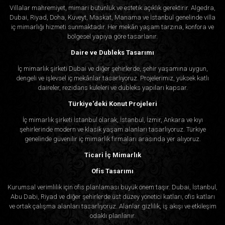
Villalar mahremiyet, mimari bütünlük ve estetik açıklık gerektirir. Algedra,
Dubai, Riyad, Doha, Kuveyt, Maskat, Manama ve İstanbul genelinde villa
iç mimarlığı hizmeti sunmaktadır. Her mekân yaşam tarzına, konfora ve
bölgesel yapıya göre tasarlanır.
Daire ve Dubleks Tasarımı
İç mimarlık şirketi Dubai ve diğer şehirlerde, şehir yaşamına uygun,
dengeli ve işlevsel iç mekânlar tasarlıyoruz. Projelerimiz, yüksek katlı
daireler, rezidans kuleleri ve dubleks yapıları kapsar.
Türkiye'deki Konut Projeleri
İç mimarlık şirketi İstanbul olarak, İstanbul, İzmir, Ankara ve kıyı
şehirlerinde modern ve klasik yaşam alanları tasarlıyoruz. Türkiye
genelinde güvenilir iç mimarlık firmaları arasında yer alıyoruz.
Ticari İç Mimarlık
Ofis Tasarımı
Kurumsal verimlilik için ofis planlaması büyük önem taşır. Dubai, İstanbul,
Abu Dabi, Riyad ve diğer şehirlerde üst düzey yönetici katları, ofis katları
ve ortak çalışma alanları tasarlıyoruz. Alanlar gizlilik, iş akışı ve etkileşim
odaklı planlanır.