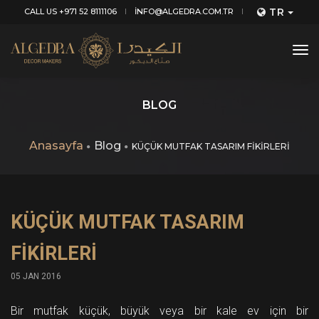
TR
CALL US +971 52 8111106
INFO@ALGEDRA.COM.TR
tog
nav
BLOG
Anasayfa
Blog
KÜÇÜK MUTFAK TASARIM FİKİRLERİ
KÜÇÜK MUTFAK TASARIM
FİKİRLERİ
05 JAN 2016
Bir mutfak küçük, büyük veya bir kale ev için bir