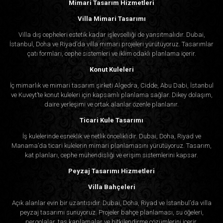
Mimari Tasarım Hizmetleri
Villa Mimari Tasarımı
Villa dış cepheleri estetik kadar işlevselliği de yansıtmalıdır. Dubai,
İstanbul, Doha ve Riyad’da villa mimari projeleri yürütüyoruz. Tasarımlar
çatı formları, cephe sistemleri ve iklim odaklı planlama içerir.
Konut Kuleleri
İç mimarlık ve mimari tasarım şirketi Algedra, Cidde, Abu Dabi, İstanbul
ve Kuveyt’te konut kuleleri için kapsamlı planlama sağlar. Dikey dolaşım,
daire yerleşimi ve ortak alanlar özenle planlanır.
Ticari Kule Tasarımı
İş kulelerinde esneklik ve netlik önceliklidir. Dubai, Doha, Riyad ve
Manama’da ticari kulelerin mimari planlamasını yürütüyoruz. Tasarım,
kat planları, cephe mühendisliği ve erişim sistemlerini kapsar.
Peyzaj Tasarımı Hizmetleri
Villa Bahçeleri
Açık alanlar evin bir uzantısıdır. Dubai, Doha, Riyad ve İstanbul’da villa
peyzaj tasarımı sunuyoruz. Projeler bahçe planlaması, su öğeleri,
pergolalar, taş kaplamalar ve bitkilendirme çözümlerini içerir.