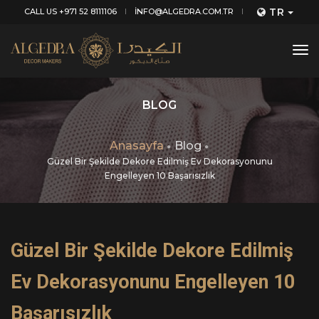
TR
CALL US +971 52 8111106
INFO@ALGEDRA.COM.TR
tog
nav
BLOG
Anasayfa
Blog
Güzel Bir Şekilde Dekore Edilmiş Ev Dekorasyonunu
Engelleyen 10 Başarısızlık
Güzel Bir Şekilde Dekore Edilmiş
Ev Dekorasyonunu Engelleyen 10
Başarısızlık