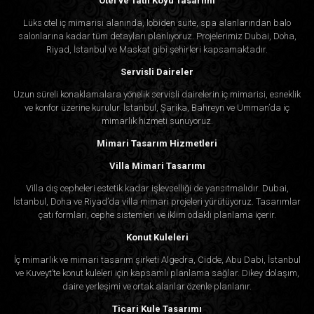
Otel ve Tatil Köyü Tasarımı
Lüks otel iç mimarisi alanında, lobiden süite, spa alanlarından balo
salonlarına kadar tüm detayları planlıyoruz. Projelerimiz Dubai, Doha,
Riyad, İstanbul ve Maskat gibi şehirleri kapsamaktadır.
Servisli Daireler
Uzun süreli konaklamalara yönelik servisli dairelerin iç mimarisi, esneklik
ve konfor üzerine kurulur. İstanbul, Şarika, Bahreyn ve Umman’da iç
mimarlık hizmeti sunuyoruz.
Mimari Tasarım Hizmetleri
Villa Mimari Tasarımı
Villa dış cepheleri estetik kadar işlevselliği de yansıtmalıdır. Dubai,
İstanbul, Doha ve Riyad’da villa mimari projeleri yürütüyoruz. Tasarımlar
çatı formları, cephe sistemleri ve iklim odaklı planlama içerir.
Konut Kuleleri
İç mimarlık ve mimari tasarım şirketi Algedra, Cidde, Abu Dabi, İstanbul
ve Kuveyt’te konut kuleleri için kapsamlı planlama sağlar. Dikey dolaşım,
daire yerleşimi ve ortak alanlar özenle planlanır.
Ticari Kule Tasarımı