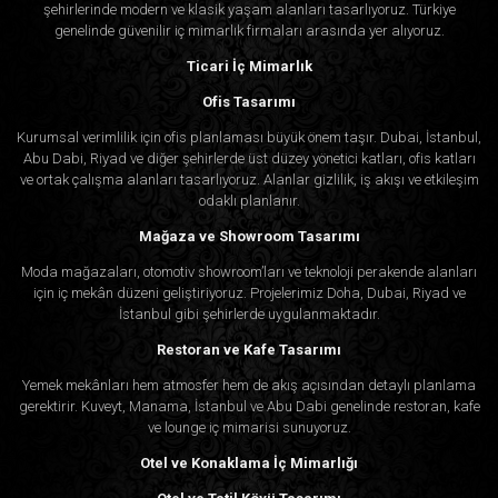
şehirlerinde modern ve klasik yaşam alanları tasarlıyoruz. Türkiye
genelinde güvenilir iç mimarlık firmaları arasında yer alıyoruz.
Ticari İç Mimarlık
Ofis Tasarımı
Kurumsal verimlilik için ofis planlaması büyük önem taşır. Dubai, İstanbul,
Abu Dabi, Riyad ve diğer şehirlerde üst düzey yönetici katları, ofis katları
ve ortak çalışma alanları tasarlıyoruz. Alanlar gizlilik, iş akışı ve etkileşim
odaklı planlanır.
Mağaza ve Showroom Tasarımı
Moda mağazaları, otomotiv showroom’ları ve teknoloji perakende alanları
için iç mekân düzeni geliştiriyoruz. Projelerimiz Doha, Dubai, Riyad ve
İstanbul gibi şehirlerde uygulanmaktadır.
Restoran ve Kafe Tasarımı
Yemek mekânları hem atmosfer hem de akış açısından detaylı planlama
gerektirir. Kuveyt, Manama, İstanbul ve Abu Dabi genelinde restoran, kafe
ve lounge iç mimarisi sunuyoruz.
Otel ve Konaklama İç Mimarlığı