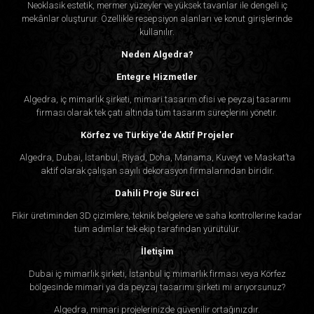
Neoklasik estetik, mermer yüzeyler ve yüksek tavanlar ile dengeli iç
mekânlar oluşturur. Özellikle resepsiyon alanları ve konut girişlerinde
kullanılır.
Neden Algedra?
Entegre Hizmetler
Algedra, iç mimarlık şirketi, mimari tasarım ofisi ve peyzaj tasarımı
firması olarak tek çatı altında tüm tasarım süreçlerini yönetir.
Körfez ve Türkiye'de Aktif Projeler
Algedra, Dubai, İstanbul, Riyad, Doha, Manama, Kuveyt ve Maskat’ta
aktif olarak çalışan sayılı dekorasyon firmalarından biridir.
Dahili Proje Süreci
Fikir üretiminden 3D çizimlere, teknik belgelere ve saha kontrollerine kadar
tüm adımlar tek ekip tarafından yürütülür.
İletişim
Dubai iç mimarlık şirketi, İstanbul iç mimarlık firması veya Körfez
bölgesinde mimari ya da peyzaj tasarımı şirketi mi arıyorsunuz?
Algedra, mimari projelerinizde güvenilir ortağınızdır.