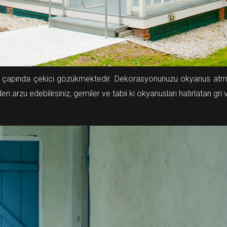
nya çapında çekici gözükmektedir. Dekorasyonunuzu okyanus atmos
 arzu edebilirsiniz, gemiler ve tabii ki okyanusları hatırlatan gri ve