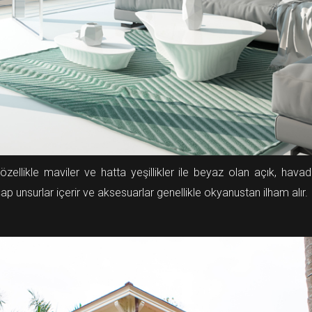
 özellikle maviler ve hatta yeşillikler ile beyaz olan açık, havadar
p unsurlar içerir ve aksesuarlar genellikle okyanustan ilham alır.