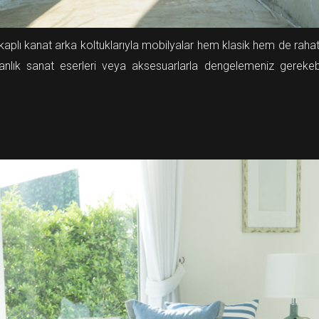
lı kanat arka koltuklarıyla mobilyalar hem klasik hem de rahatlatı
anlık sanat eserleri veya aksesuarlarla dengelemeniz gerekebi