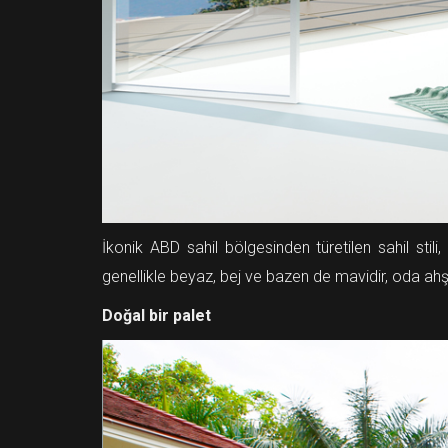
İkonik ABD sahil bölgesinden türetilen sahil stili,
genellikle beyaz, bej ve bazen de mavidir, oda ahşa
Doğal bir palet