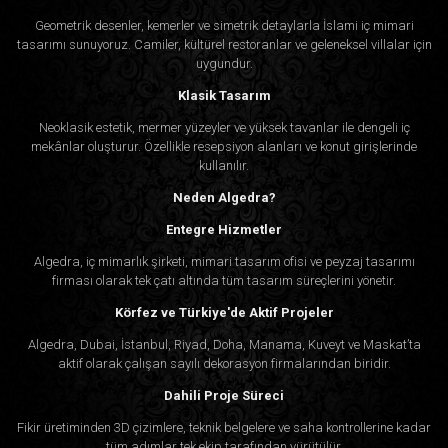
Geometrik desenler, kemerler ve simetrik detaylarla İslami iç mimari
tasarımı sunuyoruz. Camiler, kültürel restoranlar ve geleneksel villalar için
uygundur.
Klasik Tasarım
Neoklasik estetik, mermer yüzeyler ve yüksek tavanlar ile dengeli iç
mekânlar oluşturur. Özellikle resepsiyon alanları ve konut girişlerinde
kullanılır.
Neden Algedra?
Entegre Hizmetler
Algedra, iç mimarlık şirketi, mimari tasarım ofisi ve peyzaj tasarımı
firması olarak tek çatı altında tüm tasarım süreçlerini yönetir.
Körfez ve Türkiye'de Aktif Projeler
Algedra, Dubai, İstanbul, Riyad, Doha, Manama, Kuveyt ve Maskat’ta
aktif olarak çalışan sayılı dekorasyon firmalarından biridir.
Dahili Proje Süreci
Fikir üretiminden 3D çizimlere, teknik belgelere ve saha kontrollerine kadar
tüm adımlar tek ekip tarafından yürütülür.