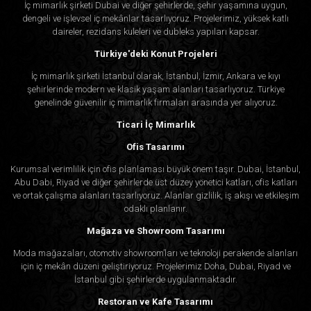
İç mimarlık şirketi Dubai ve diğer şehirlerde, şehir yaşamına uygun,
dengeli ve işlevsel iç mekânlar tasarlıyoruz. Projelerimiz, yüksek katlı
daireler, rezidans kuleleri ve dubleks yapıları kapsar.
Türkiye'deki Konut Projeleri
İç mimarlık şirketi İstanbul olarak, İstanbul, İzmir, Ankara ve kıyı
şehirlerinde modern ve klasik yaşam alanları tasarlıyoruz. Türkiye
genelinde güvenilir iç mimarlık firmaları arasında yer alıyoruz.
Ticari İç Mimarlık
Ofis Tasarımı
Kurumsal verimlilik için ofis planlaması büyük önem taşır. Dubai, İstanbul,
Abu Dabi, Riyad ve diğer şehirlerde üst düzey yönetici katları, ofis katları
ve ortak çalışma alanları tasarlıyoruz. Alanlar gizlilik, iş akışı ve etkileşim
odaklı planlanır.
Mağaza ve Showroom Tasarımı
Moda mağazaları, otomotiv showroom’ları ve teknoloji perakende alanları
için iç mekân düzeni geliştiriyoruz. Projelerimiz Doha, Dubai, Riyad ve
İstanbul gibi şehirlerde uygulanmaktadır.
Restoran ve Kafe Tasarımı