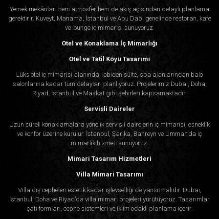
Yemek mekânları hem atmosfer hem de akış açısından detaylı planlama
gerektirir. Kuveyt, Manama, İstanbul ve Abu Dabi genelinde restoran, kafe
ve lounge iç mimarisi sunuyoruz.
Otel ve Konaklama İç Mimarlığı
Otel ve Tatil Köyü Tasarımı
Lüks otel iç mimarisi alanında, lobiden süite, spa alanlarından balo
salonlarına kadar tüm detayları planlıyoruz. Projelerimiz Dubai, Doha,
Riyad, İstanbul ve Maskat gibi şehirleri kapsamaktadır.
Servisli Daireler
Uzun süreli konaklamalara yönelik servisli dairelerin iç mimarisi, esneklik
ve konfor üzerine kurulur. İstanbul, Şarika, Bahreyn ve Umman’da iç
mimarlık hizmeti sunuyoruz.
Mimari Tasarım Hizmetleri
Villa Mimari Tasarımı
Villa dış cepheleri estetik kadar işlevselliği de yansıtmalıdır. Dubai,
İstanbul, Doha ve Riyad’da villa mimari projeleri yürütüyoruz. Tasarımlar
çatı formları, cephe sistemleri ve iklim odaklı planlama içerir.