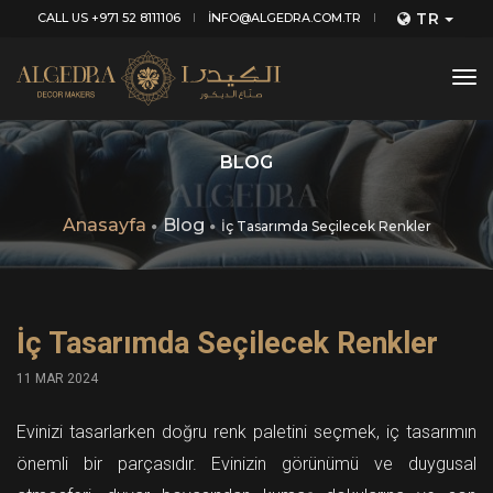
TR
CALL US +971 52 8111106
INFO@ALGEDRA.COM.TR
tog
nav
BLOG
Anasayfa
Blog
İç Tasarımda Seçilecek Renkler
İç Tasarımda Seçilecek Renkler
11 MAR 2024
Evinizi tasarlarken doğru renk paletini seçmek, iç tasarımın
önemli bir parçasıdır. Evinizin görünümü ve duygusal