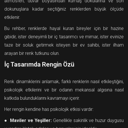
atmosferi, duvar boyasından kumaş dokularına ve son
dokunuşlara kadar seçtiğiniz renklerden büyük ölçüde
etkilenir.
Bu rehber, renklerde hayal kuran bireyler için bir hazine
gibidir, ister deneyimli bir iç tasarımcı ve mimar, ister evinize
taze bir soluk getirmek isteyen bir ev sahibi, ister ilham
arayan bir renk tutkunu olun.
İç Tasarımda Rengin Özü
Renk dinamiklerini anlamak, farklı renklerin nasıl etkileştiğini,
psikolojik etkilerini ve bir odanın mekansal algısına nasıl
katkıda bulunduklarını kavramayı içerir.
Her rengin kendine has psikolojik etkisi vardır:
● Maviler ve Yeşiller:
Genellikle sakinlik ve huzur duygusu