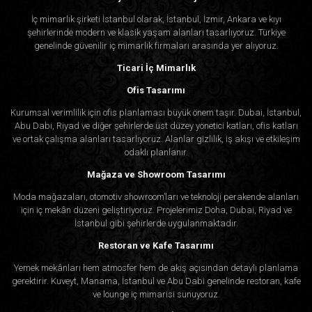
İç mimarlık şirketi İstanbul olarak, İstanbul, İzmir, Ankara ve kıyı
şehirlerinde modern ve klasik yaşam alanları tasarlıyoruz. Türkiye
genelinde güvenilir iç mimarlık firmaları arasında yer alıyoruz.
Ticari İç Mimarlık
Ofis Tasarımı
Kurumsal verimlilik için ofis planlaması büyük önem taşır. Dubai, İstanbul,
Abu Dabi, Riyad ve diğer şehirlerde üst düzey yönetici katları, ofis katları
ve ortak çalışma alanları tasarlıyoruz. Alanlar gizlilik, iş akışı ve etkileşim
odaklı planlanır.
Mağaza ve Showroom Tasarımı
Moda mağazaları, otomotiv showroom’ları ve teknoloji perakende alanları
için iç mekân düzeni geliştiriyoruz. Projelerimiz Doha, Dubai, Riyad ve
İstanbul gibi şehirlerde uygulanmaktadır.
Restoran ve Kafe Tasarımı
Yemek mekânları hem atmosfer hem de akış açısından detaylı planlama
gerektirir. Kuveyt, Manama, İstanbul ve Abu Dabi genelinde restoran, kafe
ve lounge iç mimarisi sunuyoruz.