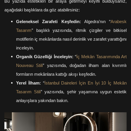
Bu yazıda estetikleri bir araya getirmeyi keyifli bulduysanız,
aşağıdaki başlıklara da göz atabilirsiniz:
Geleneksel Zarafeti Keşfedin:
Algedra’nın “
Arabesk
Tasarım
” başlıklı yazısında, ritmik çizgiler ve bitkisel
motiflerin iç mekânlarda nasıl derinlik ve zarafet yarattığını
inceleyin.
Organik Güzelliği İnceleyin:
“
İç Mekân Tasarımında Art
Nouveau Stili
” yazısında, doğadan ilham alan kıvrımlı
formların mekânlara kattığı akışı keşfedin.
Yerel İlham:
“
İstanbul Daireleri İçin En İyi 10 İç Mekân
Tasarım Stili
” yazısında, şehir yaşamına uygun estetik
anlayışlara yakından bakın.