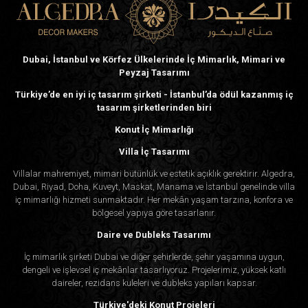
Dubai, İstanbul ve Körfez Ülkelerinde İç Mimarlık, Mimari ve
Peyzaj Tasarımı
Türkiye’de en iyi iç tasarım şirketi - İstanbul’da ödül kazanmış iç
tasarım şirketlerinden biri
Konut İç Mimarlığı
Villa İç Tasarımı
Villalar mahremiyet, mimari bütünlük ve estetik açıklık gerektirir. Algedra,
Dubai, Riyad, Doha, Kuveyt, Maskat, Manama ve İstanbul genelinde villa
iç mimarlığı hizmeti sunmaktadır. Her mekân yaşam tarzına, konfora ve
bölgesel yapıya göre tasarlanır.
Daire ve Dubleks Tasarımı
İç mimarlık şirketi Dubai ve diğer şehirlerde, şehir yaşamına uygun,
dengeli ve işlevsel iç mekânlar tasarlıyoruz. Projelerimiz, yüksek katlı
daireler, rezidans kuleleri ve dubleks yapıları kapsar.
Türkiye'deki Konut Projeleri