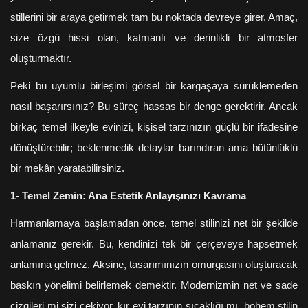
stillerini bir araya getirmek tam bu noktada devreye girer. Amaç,
size özgü hissi olan, katmanlı ve derinlikli bir atmosfer
oluşturmaktır.
Peki bu uyumlu birleşimi görsel bir kargaşaya sürüklemeden
nasıl başarırsınız? Bu süreç hassas bir denge gerektirir. Ancak
birkaç temel ilkeyle evinizi, kişisel tarzınızın güçlü bir ifadesine
dönüştürebilir; beklenmedik detaylar barındıran ama bütünlüklü
bir mekân yaratabilirsiniz.
1- Temel Zemin: Ana Estetik Anlayışınızı Kavrama
Harmanlamaya başlamadan önce, temel stilinizi net bir şekilde
anlamanız gerekir. Bu, kendinizi tek bir çerçeveye hapsetmek
anlamına gelmez. Aksine, tasarımınızın omurgasını oluşturacak
baskın yönelimi belirlemek demektir. Modernizmin net ve sade
çizgileri mi sizi çekiyor, kır evi tarzının sıcaklığı mı, bohem stilin