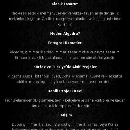
Klasik Tasarım
Neoklasik estetik, mermer yüzeyler ve yüksek tavanlar ile dengeli iç
mekânlar oluşturur. Özellikle resepsiyon alanları ve konut girişlerinde
kullanılır.
Neden Algedra?
Entegre Hizmetler
Algedra, iç mimarlık şirketi, mimari tasarım ofisi ve peyzaj tasarımı
firması olarak tek çatı altında tüm tasarım süreçlerini yönetir.
Körfez ve Türkiye'de Aktif Projeler
Algedra, Dubai, İstanbul, Riyad, Doha, Manama, Kuveyt ve Maskat’ta
aktif olarak çalışan sayılı dekorasyon firmalarından biridir.
Dahili Proje Süreci
Fikir üretiminden 3D çizimlere, teknik belgelere ve saha kontrollerine kadar
tüm adımlar tek ekip tarafından yürütülür.
İletişim
Dubai iç mimarlık şirketi, İstanbul iç mimarlık firması veya Körfez
bölgesinde mimari ya da peyzaj tasarımı şirketi mi arıyorsunuz?