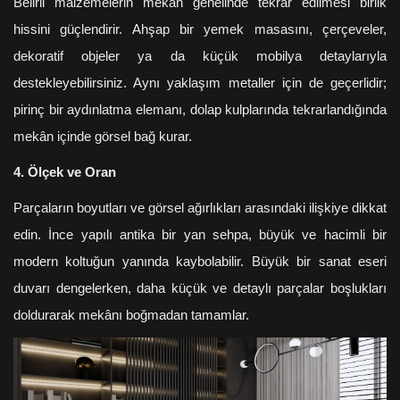
Belirli malzemelerin mekân genelinde tekrar edilmesi birlik
hissini güçlendirir. Ahşap bir yemek masasını, çerçeveler,
dekoratif objeler ya da küçük mobilya detaylarıyla
destekleyebilirsiniz. Aynı yaklaşım metaller için de geçerlidir;
pirinç bir aydınlatma elemanı, dolap kulplarında tekrarlandığında
mekân içinde görsel bağ kurar.
4. Ölçek ve Oran
Parçaların boyutları ve görsel ağırlıkları arasındaki ilişkiye dikkat
edin. İnce yapılı antika bir yan sehpa, büyük ve hacimli bir
modern koltuğun yanında kaybolabilir. Büyük bir sanat eseri
duvarı dengelerken, daha küçük ve detaylı parçalar boşlukları
doldurarak mekânı boğmadan tamamlar.