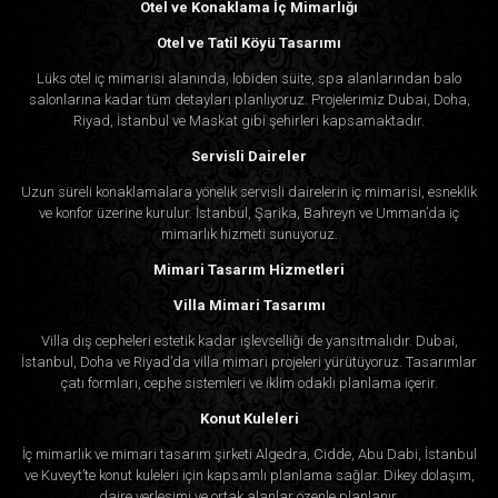
Otel ve Konaklama İç Mimarlığı
Otel ve Tatil Köyü Tasarımı
Lüks otel iç mimarisi alanında, lobiden süite, spa alanlarından balo
salonlarına kadar tüm detayları planlıyoruz. Projelerimiz Dubai, Doha,
Riyad, İstanbul ve Maskat gibi şehirleri kapsamaktadır.
Servisli Daireler
Uzun süreli konaklamalara yönelik servisli dairelerin iç mimarisi, esneklik
ve konfor üzerine kurulur. İstanbul, Şarika, Bahreyn ve Umman’da iç
mimarlık hizmeti sunuyoruz.
Mimari Tasarım Hizmetleri
Villa Mimari Tasarımı
Villa dış cepheleri estetik kadar işlevselliği de yansıtmalıdır. Dubai,
İstanbul, Doha ve Riyad’da villa mimari projeleri yürütüyoruz. Tasarımlar
çatı formları, cephe sistemleri ve iklim odaklı planlama içerir.
Konut Kuleleri
İç mimarlık ve mimari tasarım şirketi Algedra, Cidde, Abu Dabi, İstanbul
ve Kuveyt’te konut kuleleri için kapsamlı planlama sağlar. Dikey dolaşım,
daire yerleşimi ve ortak alanlar özenle planlanır.