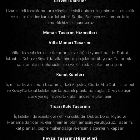
Servisli Daireler
Uzun süreli konaklamalara yönelik servisli dairelerin iç mimarisi, esneklik
ve konfor üzerine kurulur. İstanbul, Şarika, Bahreyn ve Umman’da iç
mimarlık hizmeti sunuyoruz.
Mimari Tasarım Hizmetleri
Villa Mimari Tasarımı
Villa dış cepheleri estetik kadar işlevselliği de yansıtmalıdır. Dubai,
İstanbul, Doha ve Riyad’da villa mimari projeleri yürütüyoruz. Tasarımlar
çatı formları, cephe sistemleri ve iklim odaklı planlama içerir.
Konut Kuleleri
İç mimarlık ve mimari tasarım şirketi Algedra, Cidde, Abu Dabi, İstanbul
ve Kuveyt’te konut kuleleri için kapsamlı planlama sağlar. Dikey dolaşım,
daire yerleşimi ve ortak alanlar özenle planlanır.
Ticari Kule Tasarımı
İş kulelerinde esneklik ve netlik önceliklidir. Dubai, Doha, Riyad ve
Manama’da ticari kulelerin mimari planlamasını yürütüyoruz. Tasarım,
kat planları, cephe mühendisliği ve erişim sistemlerini kapsar.
Peyzaj Tasarımı Hizmetleri