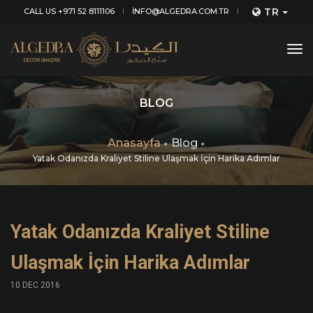
TR
CALL US +971 52 8111106
INFO@ALGEDRA.COM.TR
tog
nav
BLOG
Anasayfa
Blog
Yatak Odanızda Kraliyet Stiline Ulaşmak İçin Harika Adımlar
Yatak Odanızda Kraliyet Stiline
Ulaşmak İçin Harika Adımlar
10 DEC 2016