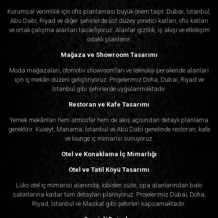
Kurumsal verimlilik için ofis planlaması büyük önem taşır. Dubai, İstanbul,
Abu Dabi, Riyad ve diğer şehirlerde üst düzey yönetici katları, ofis katları
ve ortak çalışma alanları tasarlıyoruz. Alanlar gizlilik, iş akışı ve etkileşim
odaklı planlanır.
Mağaza ve Showroom Tasarımı
Moda mağazaları, otomotiv showroom’ları ve teknoloji perakende alanları
için iç mekân düzeni geliştiriyoruz. Projelerimiz Doha, Dubai, Riyad ve
İstanbul gibi şehirlerde uygulanmaktadır.
Restoran ve Kafe Tasarımı
Yemek mekânları hem atmosfer hem de akış açısından detaylı planlama
gerektirir. Kuveyt, Manama, İstanbul ve Abu Dabi genelinde restoran, kafe
ve lounge iç mimarisi sunuyoruz.
Otel ve Konaklama İç Mimarlığı
Otel ve Tatil Köyü Tasarımı
Lüks otel iç mimarisi alanında, lobiden süite, spa alanlarından balo
salonlarına kadar tüm detayları planlıyoruz. Projelerimiz Dubai, Doha,
Riyad, İstanbul ve Maskat gibi şehirleri kapsamaktadır.