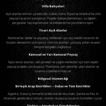
Villa Bahçeleri
Açık alanlar evin bir uzantısıdır. Dubai, Doha, Riyad ve İstanbul’da villa
peyzaj tasarımı sunuyoruz. Projeler bahçe planlaması, su öğeleri,
pergolalar, taş kaplamalar ve bitkilendirme çözümlerini içerir.
Ticari Açık Alanlar
Restoranlar, oteller ve alışveriş merkezleri için dış mekân tasarımı ile
müşteri deneyimini artırıyoruz. Oturma alanları, yürüyüş yolları ve yeşil
tampon bölgeleri sağlıyoruz.
Kamusal ve Yarı Kamusal Peyzaj
Toplu konut alanları, otel çevreleri ve sağlık merkezleri için tam ölçekli
peyzaj projeleri yürütüyoruz. Planlama; sert zeminler, yeşil alanlar ve
sulama sistemlerini kapsar.
Bölgesel Hizmet Ağı
Birleşik Arap Emirlikleri – Dubai ve Tüm Emirlikler
Algedra, Dubai iç mimarlık şirketi olarak Abu Dabi, Şarika ve Ras Al
Khaimah genelinde iç mimari, mimari ve peyzaj tasarımı hizmetleri sunar.
Türkiye – İstanbul ve Tüm Bölgeler